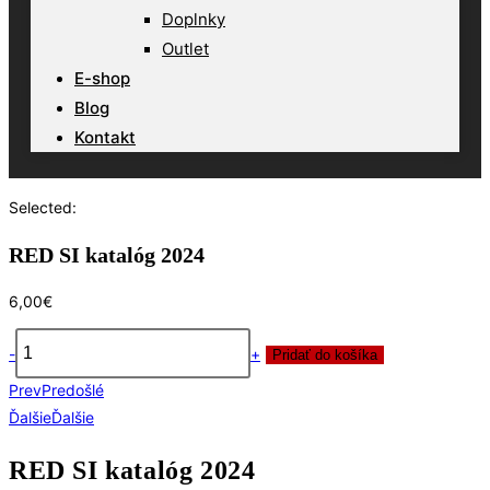
Doplnky
Outlet
E-shop
Blog
Kontakt
Selected:
RED SI katalóg 2024
6,00
€
-
+
Pridať do košíka
množstvo
Prev
Predošlé
RED
Ďalšie
Ďalšie
SI
katalóg
RED SI katalóg 2024
2024