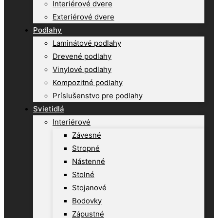
Interiérové dvere
Exteriérové dvere
Podlahy
Laminátové podlahy
Drevené podlahy
Vinylové podlahy
Kompozitné podlahy
Príslušenstvo pre podlahy
Svietidlá
Interiérové
Závesné
Stropné
Nástenné
Stolné
Stojanové
Bodovky
Zápustné