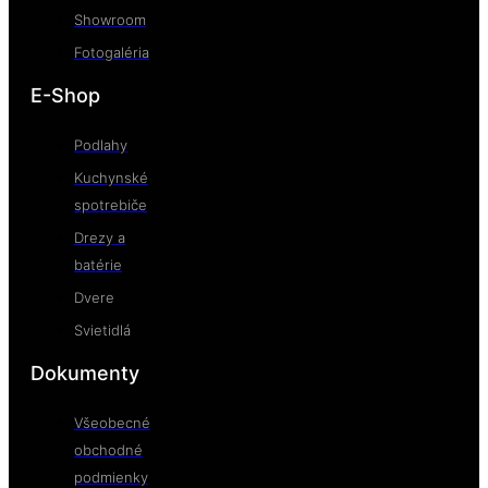
Showroom
Fotogaléria
E-Shop
Podlahy
Kuchynské
spotrebiče
Drezy a
batérie
Dvere
Svietidlá
Dokumenty
Všeobecné
obchodné
podmienky