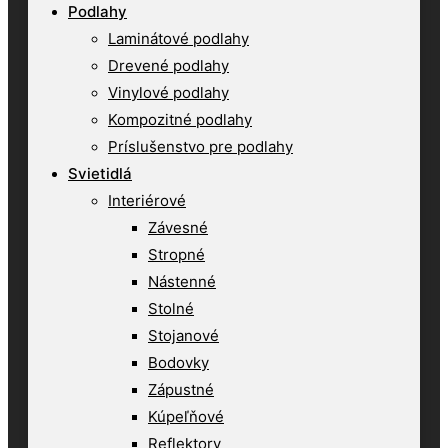
Podlahy
Laminátové podlahy
Drevené podlahy
Vinylové podlahy
Kompozitné podlahy
Príslušenstvo pre podlahy
Svietidlá
Interiérové
Závesné
Stropné
Nástenné
Stolné
Stojanové
Bodovky
Zápustné
Kúpeľňové
Reflektory