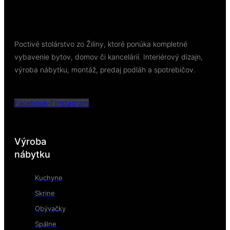
Poctivé stolárstvo zo Žiliny, ktoré ponúka kompletné
vybavenie bytov, domov či kancelárií. Interiérový dizajn,
výroba nábytku, montáž, predaj podláh a spotrebičov.
Facebook-f
Instagram
Výroba
nábytku
Kuchyne
Skrine
Obývačky
Spálne