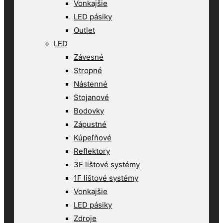
Vonkajšie
LED pásiky
Outlet
LED
Závesné
Stropné
Nástenné
Stojanové
Bodovky
Zápustné
Kúpeľňové
Reflektory
3F lištové systémy
1F lištové systémy
Vonkajšie
LED pásiky
Zdroje