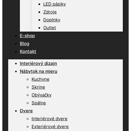
LED pásiky
Zdroje
Doplnky
Outlet
E-shop
Blog
Kontakt
Interiérový dizajn
Nábytok na mieru
Kuchyne
Skrine
Obývačky
Spálne
Dvere
Interiérové dvere
Exteriérové dvere