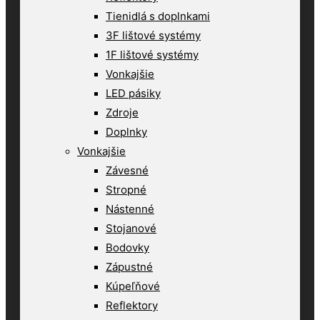
Tienidlá s doplnkami
3F lištové systémy
1F lištové systémy
Vonkajšie
LED pásiky
Zdroje
Doplnky
Vonkajšie
Závesné
Stropné
Nástenné
Stojanové
Bodovky
Zápustné
Kúpeľňové
Reflektory