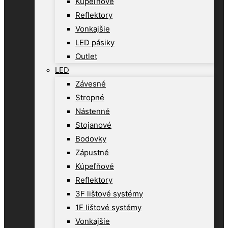
Kúpeľňové
Reflektory
Vonkajšie
LED pásiky
Outlet
LED
Závesné
Stropné
Nástenné
Stojanové
Bodovky
Zápustné
Kúpeľňové
Reflektory
3F lištové systémy
1F lištové systémy
Vonkajšie