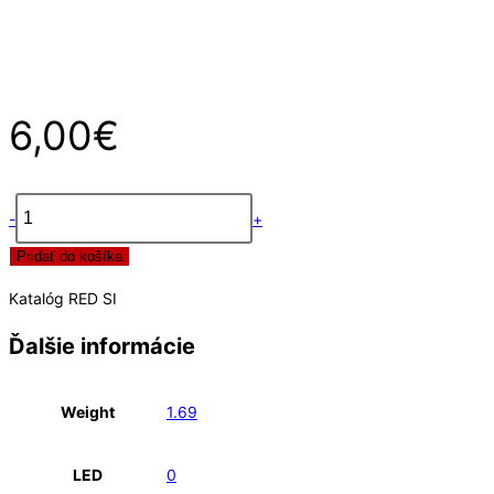
6,00
€
-
+
množstvo
Pridať do košíka
RED
SI
Katalóg RED SI
katalóg
2024
Ďalšie informácie
Weight
1.69
LED
0