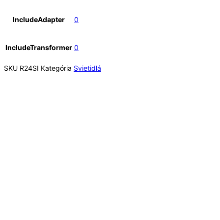
IncludeAdapter
0
IncludeTransformer
0
SKU
R24SI
Kategória
Svietidlá
Rýchly náhľad
Rýchly náhľad
Interiérové
,
LED
,
LED pás
,
LED pásy
,
Svietidlá
,
Technické
LED STRIP ORION RGBW LED pás 5 m 12V= LED
96W 120° RGBW