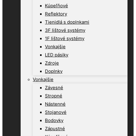
Kúpeľňové
Reflektory
Tienidlá s doplnkami
3F lištové systémy
1F lištové systémy
Vonkajšie
LED pásiky
Zdroje
Doplnky
Vonkajšie
Závesné
Stropné
Nástenné
Stojanové
Bodovky
Zápustné