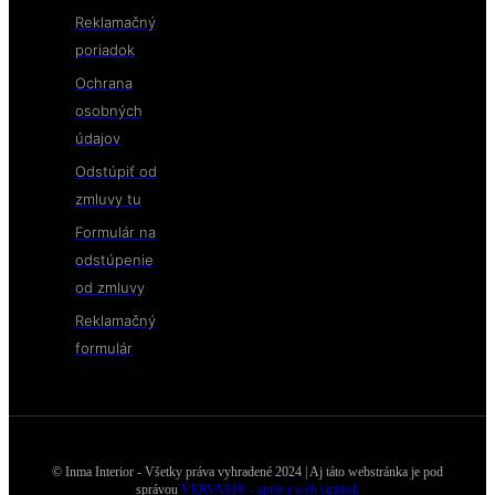
Reklamačný
poriadok
Ochrana
osobných
údajov
Odstúpiť od
zmluvy tu
Formulár na
odstúpenie
od zmluvy
Reklamačný
formulár
© Inma Interior - Všetky práva vyhradené 2024 | Aj táto webstránka je pod
správou
VERVASI® - správa web stránok