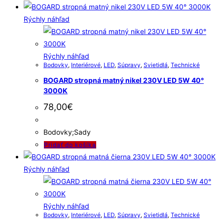
Rýchly náhľad
Rýchly náhľad
Bodovky
,
Interiérové
,
LED
,
Súpravy
,
Svietidlá
,
Technické
BOGARD stropná matný nikel 230V LED 5W 40°
3000K
78,00
€
Bodovky;Sady
Pridať do košíka
Rýchly náhľad
Rýchly náhľad
Bodovky
,
Interiérové
,
LED
,
Súpravy
,
Svietidlá
,
Technické