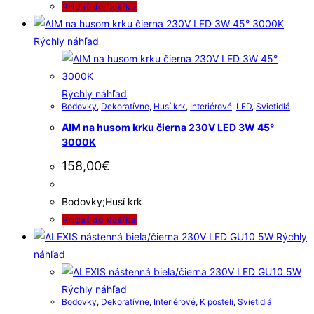
Pridať do košíka
Rýchly náhľad
Rýchly náhľad
Bodovky
,
Dekoratívne
,
Husí krk
,
Interiérové
,
LED
,
Svietidlá
AIM na husom krku čierna 230V LED 3W 45°
3000K
158,00
€
Bodovky;Husí krk
Pridať do košíka
Rýchly
náhľad
Rýchly náhľad
Bodovky
,
Dekoratívne
,
Interiérové
,
K posteli
,
Svietidlá