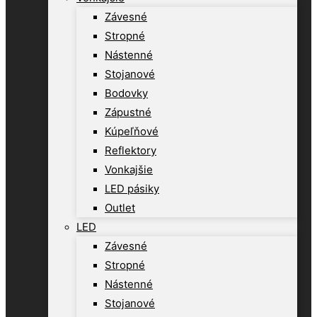
Závesné
Stropné
Nástenné
Stojanové
Bodovky
Zápustné
Kúpeľňové
Reflektory
Vonkajšie
LED pásiky
Outlet
LED
Závesné
Stropné
Nástenné
Stojanové