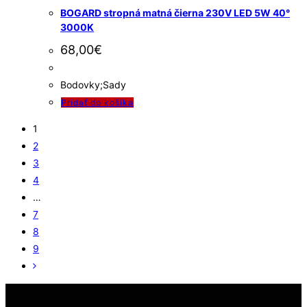
BOGARD stropná matná čierna 230V LED 5W 40°
3000K
68,00
€
Bodovky;Sady
Pridať do košíka
1
2
3
4
…
7
8
9