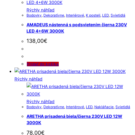
Rýchly náhľad
Bodovky
,
Dekoratívne
,
Interiérové
,
K posteli
,
LED
,
Svietidlá
AMADEUS nástenná s podsvietením čierna 230V
LED 4+6W 3000K
138,00
€
Pridať do košíka
Rýchly náhľad
Rýchly náhľad
Bodovky
,
Dekoratívne
,
Interiérové
,
LED
,
Nakláňacie
,
Svietidlá
ARETHA prisadená biela/čierna 230V LED 12W
3000K
78,00
€