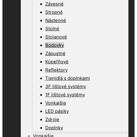
Závesné
Stropné
Nástenné
Stolné
Stojanové
Bodovky
Zápustné
Kúpeľňové
Reflektory
Tienidlá s doplnkami
3F lištové systémy
1F lištové systémy
Vonkajšie
LED pásiky
Zdroje
Doplnky
Vonkajšie