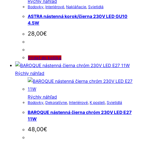
Rýchly náhľad
Bodovky
,
Interiérové
,
Nakláňacie
,
Svietidlá
ASTRA nástenná korok/čierna 230V LED GU10
4.5W
28,00
€
Pridať do košíka
Rýchly náhľad
Rýchly náhľad
Bodovky
,
Dekoratívne
,
Interiérové
,
K posteli
,
Svietidlá
BAROQUE nástenná čierna chróm 230V LED E27
11W
48,00
€