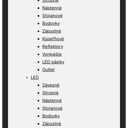
Stropné
Nástenné
Stojanové
Bodovky
Zápustné
Kúpeľňové
Reflektory
Vonkajšie
LED pásiky
Outlet
LED
Závesné
Stropné
Nástenné
Stojanové
Bodovky
Zápustné