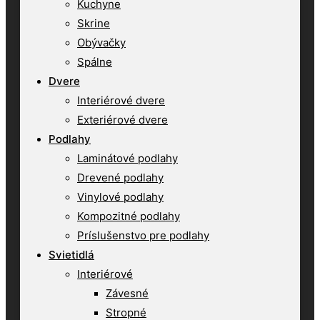
Kuchyne
Skrine
Obývačky
Spálne
Dvere
Interiérové dvere
Exteriérové dvere
Podlahy
Laminátové podlahy
Drevené podlahy
Vinylové podlahy
Kompozitné podlahy
Príslušenstvo pre podlahy
Svietidlá
Interiérové
Závesné
Stropné