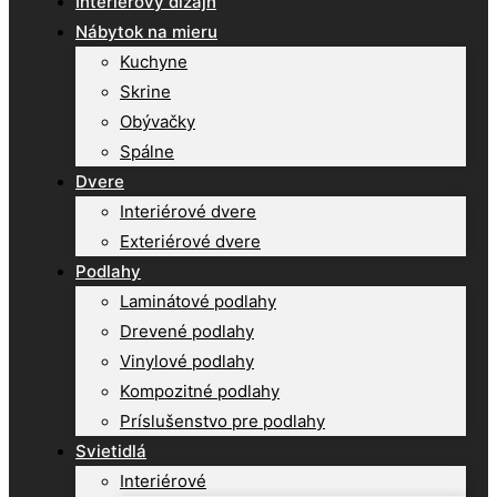
Interiérový dizajn
Nábytok na mieru
Kuchyne
Skrine
Obývačky
Spálne
Dvere
Interiérové dvere
Exteriérové dvere
Podlahy
Laminátové podlahy
Drevené podlahy
Vinylové podlahy
Kompozitné podlahy
Príslušenstvo pre podlahy
Svietidlá
Interiérové