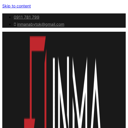
Skip to content
0911 781 799
inmanabytok@gmail.com