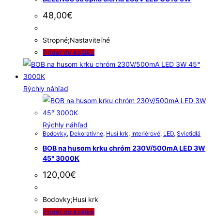
48,00
€
Stropné;Nastaviteľné
Pridať do košíka
Rýchly náhľad
Rýchly náhľad
Bodovky
,
Dekoratívne
,
Husí krk
,
Interiérové
,
LED
,
Svietidlá
BOB na husom krku chróm 230V/500mA LED 3W
45° 3000K
120,00
€
Bodovky;Husí krk
Pridať do košíka