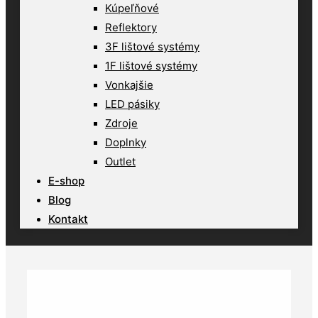
Kúpeľňové
Reflektory
3F lištové systémy
1F lištové systémy
Vonkajšie
LED pásiky
Zdroje
Doplnky
Outlet
E-shop
Blog
Kontakt