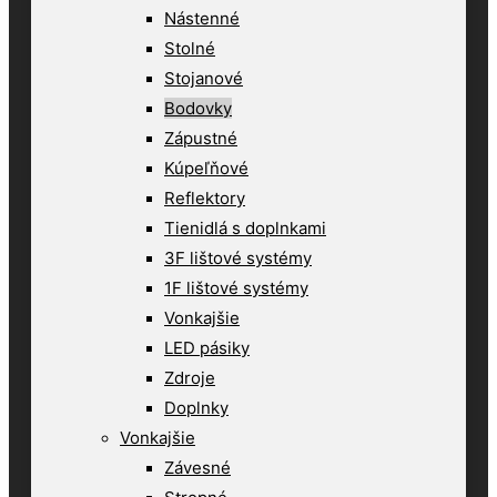
Nástenné
Stolné
Stojanové
Bodovky
Zápustné
Kúpeľňové
Reflektory
Tienidlá s doplnkami
3F lištové systémy
1F lištové systémy
Vonkajšie
LED pásiky
Zdroje
Doplnky
Vonkajšie
Závesné