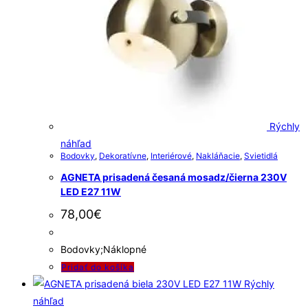
Rýchly
náhľad
Bodovky
,
Dekoratívne
,
Interiérové
,
Nakláňacie
,
Svietidlá
AGNETA prisadená česaná mosadz/čierna 230V
LED E27 11W
78,00
€
Bodovky;Náklopné
Pridať do košíka
Rýchly
náhľad