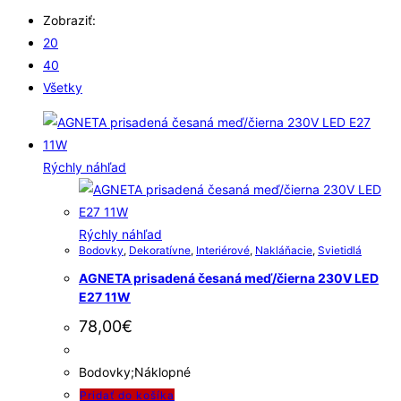
Zobraziť:
20
40
Všetky
Rýchly náhľad
Rýchly náhľad
Bodovky
,
Dekoratívne
,
Interiérové
,
Nakláňacie
,
Svietidlá
AGNETA prisadená česaná meď/čierna 230V LED
E27 11W
78,00
€
Bodovky;Náklopné
Pridať do košíka