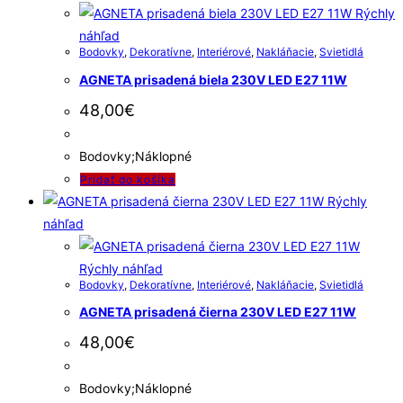
Rýchly
náhľad
Bodovky
,
Dekoratívne
,
Interiérové
,
Nakláňacie
,
Svietidlá
AGNETA prisadená biela 230V LED E27 11W
48,00
€
Bodovky;Náklopné
Pridať do košíka
Rýchly
náhľad
Rýchly náhľad
Bodovky
,
Dekoratívne
,
Interiérové
,
Nakláňacie
,
Svietidlá
AGNETA prisadená čierna 230V LED E27 11W
48,00
€
Bodovky;Náklopné