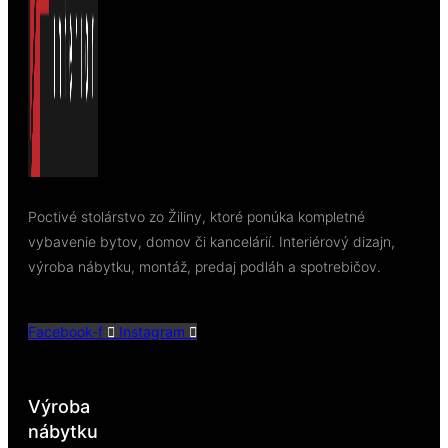
Poctivé stolárstvo zo Žiliny, ktoré ponúka kompletné
vybavenie bytov, domov či kancelárií. Interiérový dizajn,
výroba nábytku, montáž, predaj podláh a spotrebičov.
Facebook-f
Instagram
Výroba
nábytku