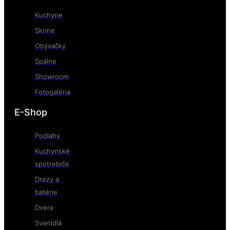
Kuchyne
Skrine
Obývačky
Spálne
Showroom
Fotogaléria
E-Shop
Podlahy
Kuchynské
spotrebiče
Drezy a
batérie
Dvere
Svietidlá