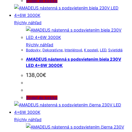
Pridať do košíka
Rýchly náhľad
Rýchly náhľad
Bodovky
,
Dekoratívne
,
Interiérové
,
K posteli
,
LED
,
Svietidlá
AMADEUS nástenná s podsvietením biela 230V
LED 4+6W 3000K
138,00
€
Pridať do košíka
Rýchly náhľad