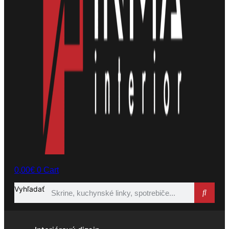
0,00
€
0
Cart
Vyhľadať