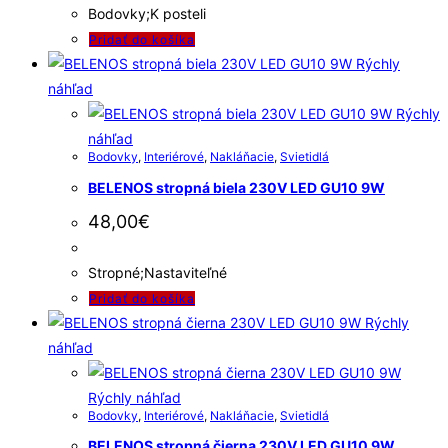
Bodovky;K posteli
Pridať do košíka
Rýchly
náhľad
Rýchly
náhľad
Bodovky
,
Interiérové
,
Nakláňacie
,
Svietidlá
BELENOS stropná biela 230V LED GU10 9W
48,00
€
Stropné;Nastaviteľné
Pridať do košíka
Rýchly
náhľad
Rýchly náhľad
Bodovky
,
Interiérové
,
Nakláňacie
,
Svietidlá
BELENOS stropná čierna 230V LED GU10 9W