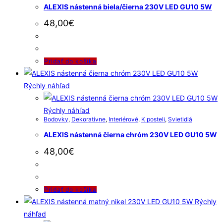
ALEXIS nástenná biela/čierna 230V LED GU10 5W
48,00
€
Pridať do košíka
Rýchly náhľad
Rýchly náhľad
Bodovky
,
Dekoratívne
,
Interiérové
,
K posteli
,
Svietidlá
ALEXIS nástenná čierna chróm 230V LED GU10 5W
48,00
€
Pridať do košíka
Rýchly
náhľad