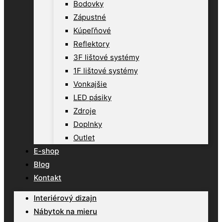
Bodovky
Zápustné
Kúpeľňové
Reflektory
3F lištové systémy
1F lištové systémy
Vonkajšie
LED pásiky
Zdroje
Doplnky
Outlet
E-shop
Blog
Kontakt
Interiérový dizajn
Nábytok na mieru