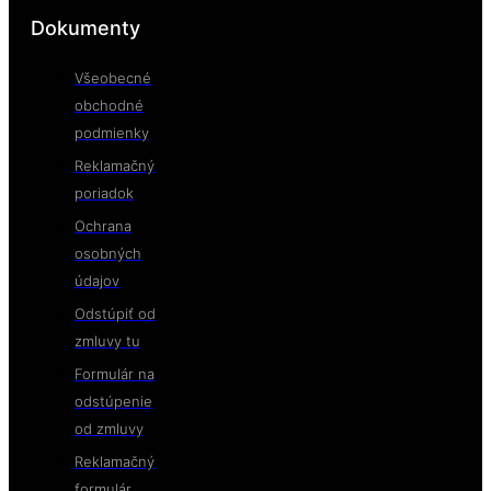
Dokumenty
Všeobecné
obchodné
podmienky
Reklamačný
poriadok
Ochrana
osobných
údajov
Odstúpiť od
zmluvy tu
Formulár na
odstúpenie
od zmluvy
Reklamačný
formulár