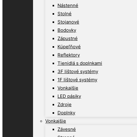
Nástenné
Stolné
Stojanové
Bodovky
Zápustné
Kúpeľňové
Reflektory
Tienidlá s doplnkami
3F lištové systémy
1F lištové systémy
Vonkajšie
LED pásiky
Zdroje
Doplnky
Vonkajšie
Závesné