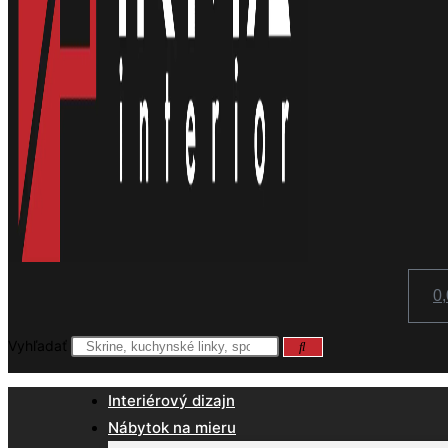
0
Vyhľadať
Interiérový dizajn
Nábytok na mieru