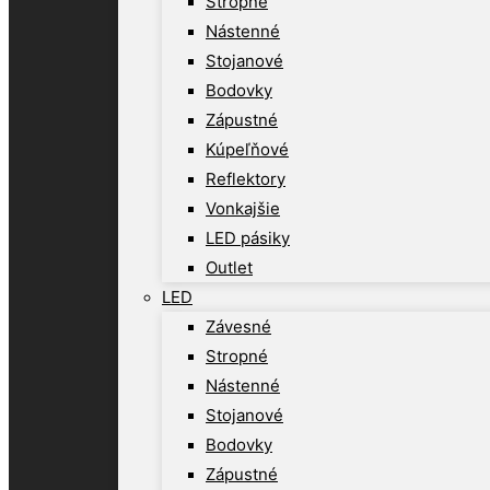
Stropné
Nástenné
Stojanové
Bodovky
Zápustné
Kúpeľňové
Reflektory
Vonkajšie
LED pásiky
Outlet
LED
Závesné
Stropné
Nástenné
Stojanové
Bodovky
Zápustné