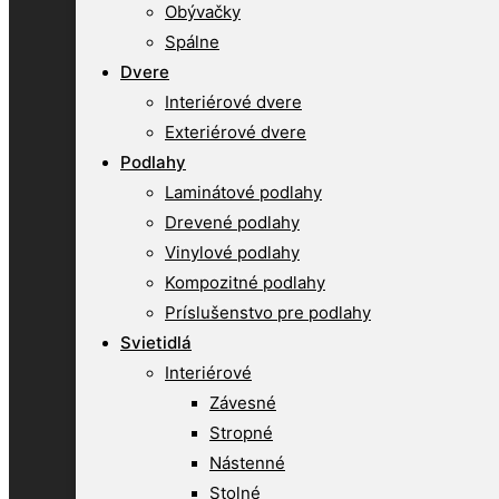
Obývačky
Spálne
Dvere
Interiérové dvere
Exteriérové dvere
Podlahy
Laminátové podlahy
Drevené podlahy
Vinylové podlahy
Kompozitné podlahy
Príslušenstvo pre podlahy
Svietidlá
Interiérové
Závesné
Stropné
Nástenné
Stolné