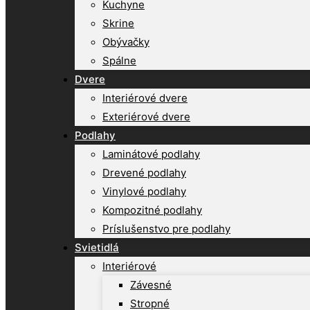
Kuchyne
Skrine
Obývačky
Spálne
Dvere
Interiérové dvere
Exteriérové dvere
Podlahy
Laminátové podlahy
Drevené podlahy
Vinylové podlahy
Kompozitné podlahy
Príslušenstvo pre podlahy
Svietidlá
Interiérové
Závesné
Stropné