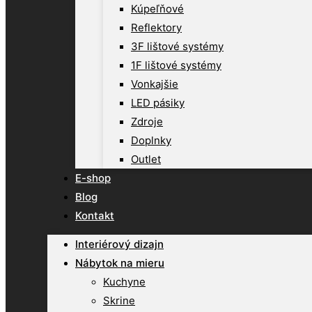
Kúpeľňové
Reflektory
3F lištové systémy
1F lištové systémy
Vonkajšie
LED pásiky
Zdroje
Doplnky
Outlet
E-shop
Blog
Kontakt
Interiérový dizajn
Nábytok na mieru
Kuchyne
Skrine