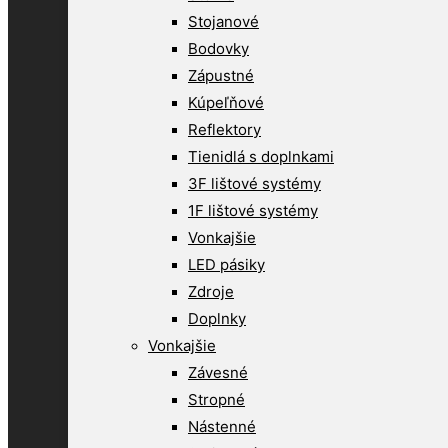
Stojanové
Bodovky
Zápustné
Kúpeľňové
Reflektory
Tienidlá s doplnkami
3F lištové systémy
1F lištové systémy
Vonkajšie
LED pásiky
Zdroje
Doplnky
Vonkajšie
Závesné
Stropné
Nástenné