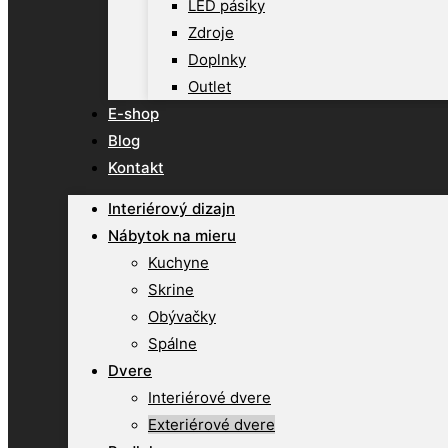
LED pásiky
Zdroje
Doplnky
Outlet
E-shop
Blog
Kontakt
Interiérový dizajn
Nábytok na mieru
Kuchyne
Skrine
Obývačky
Spálne
Dvere
Interiérové dvere
Exteriérové dvere