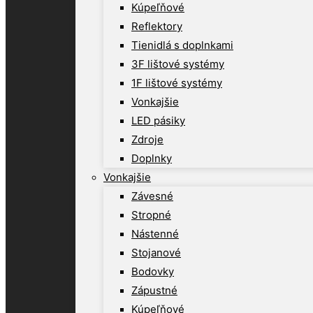
Kúpeľňové
Reflektory
Tienidlá s doplnkami
3F lištové systémy
1F lištové systémy
Vonkajšie
LED pásiky
Zdroje
Doplnky
Vonkajšie
Závesné
Stropné
Nástenné
Stojanové
Bodovky
Zápustné
Kúpeľňové