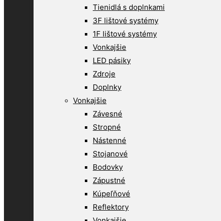
Tienidlá s doplnkami
3F lištové systémy
1F lištové systémy
Vonkajšie
LED pásiky
Zdroje
Doplnky
Vonkajšie
Závesné
Stropné
Nástenné
Stojanové
Bodovky
Zápustné
Kúpeľňové
Reflektory
Vonkajšie