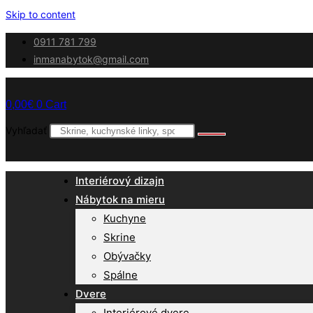
Skip to content
0911 781 799
inmanabytok@gmail.com
0,00
€
0
Cart
Vyhľadať
Interiérový dizajn
Nábytok na mieru
Kuchyne
Skrine
Obývačky
Spálne
Dvere
Interiérové dvere