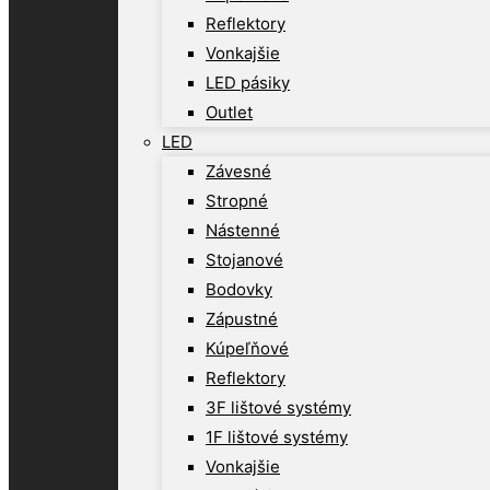
Reflektory
Vonkajšie
LED pásiky
Outlet
LED
Závesné
Stropné
Nástenné
Stojanové
Bodovky
Zápustné
Kúpeľňové
Reflektory
3F lištové systémy
1F lištové systémy
Vonkajšie