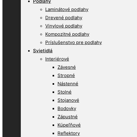
Podlahy
Laminátové podlahy
Drevené podlahy
Vinylové podlahy
Kompozitné podlahy
Príslušenstvo pre podlahy
Svietidlá
Interiérové
Závesné
Stropné
Nástenné
Stolné
Stojanové
Bodovky
Zápustné
Kúpeľňové
Reflektory