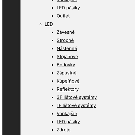
LED pásiky
Outlet
LED
Závesné
Stropné
Nástenné
Stojanové
Bodovky
Zápustné
Kúpeľňové
Reflektory
3F lištové systémy
1F lištové systémy
Vonkajšie
LED pásiky
Zdroje