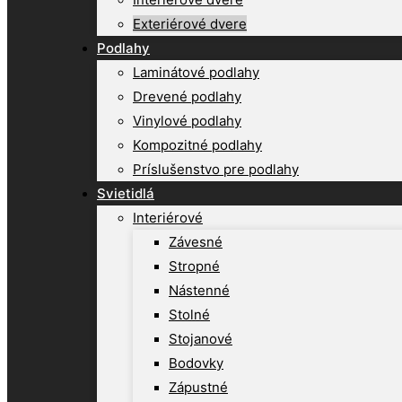
Exteriérové dvere
Podlahy
Laminátové podlahy
Drevené podlahy
Vinylové podlahy
Kompozitné podlahy
Príslušenstvo pre podlahy
Svietidlá
Interiérové
Závesné
Stropné
Nástenné
Stolné
Stojanové
Bodovky
Zápustné