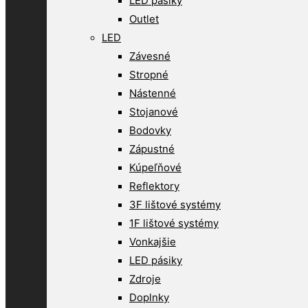
LED pásiky
Outlet
LED
Závesné
Stropné
Nástenné
Stojanové
Bodovky
Zápustné
Kúpeľňové
Reflektory
3F lištové systémy
1F lištové systémy
Vonkajšie
LED pásiky
Zdroje
Doplnky