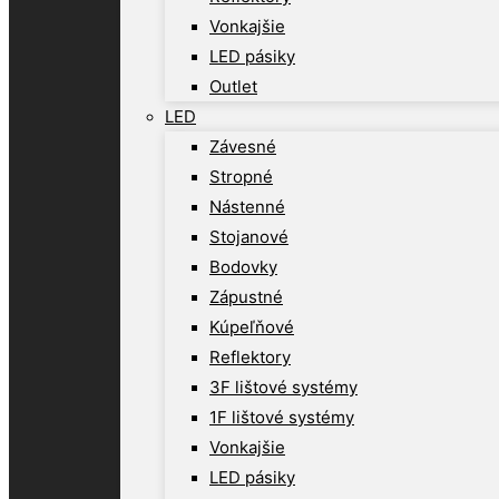
Vonkajšie
LED pásiky
Outlet
LED
Závesné
Stropné
Nástenné
Stojanové
Bodovky
Zápustné
Kúpeľňové
Reflektory
3F lištové systémy
1F lištové systémy
Vonkajšie
LED pásiky