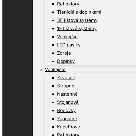
Reflektory
Tienidlá s doplnkami
3F lištové systémy
1F lištové systémy
Vonkajšie
LED pásiky
Zdroje
Doplnky
Vonkajšie
Závesné
Stropné
Nástenné
Stojanové
Bodovky
Zápustné
Kúpeľňové
Reflektory