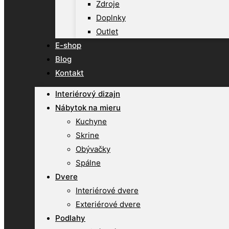
Zdroje
Doplnky
Outlet
E-shop
Blog
Kontakt
Interiérový dizajn
Nábytok na mieru
Kuchyne
Skrine
Obývačky
Spálne
Dvere
Interiérové dvere
Exteriérové dvere
Podlahy