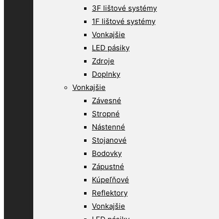
3F lištové systémy
1F lištové systémy
Vonkajšie
LED pásiky
Zdroje
Doplnky
Vonkajšie
Závesné
Stropné
Nástenné
Stojanové
Bodovky
Zápustné
Kúpeľňové
Reflektory
Vonkajšie