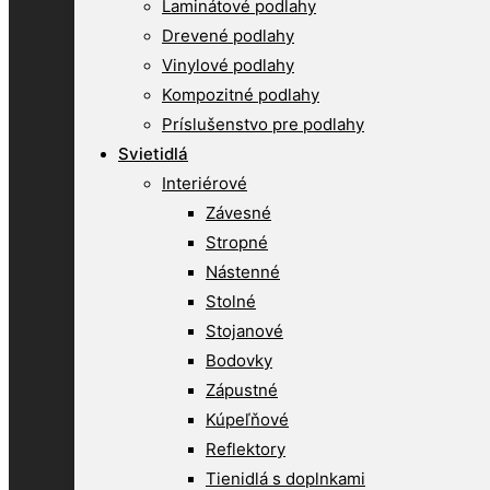
Laminátové podlahy
Drevené podlahy
Vinylové podlahy
Kompozitné podlahy
Príslušenstvo pre podlahy
Svietidlá
Interiérové
Závesné
Stropné
Nástenné
Stolné
Stojanové
Bodovky
Zápustné
Kúpeľňové
Reflektory
Tienidlá s doplnkami