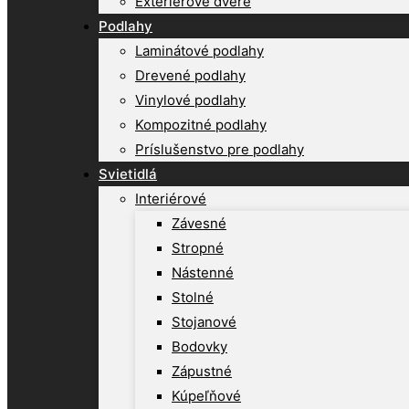
Exteriérové dvere
Podlahy
Laminátové podlahy
Drevené podlahy
Vinylové podlahy
Kompozitné podlahy
Príslušenstvo pre podlahy
Svietidlá
Interiérové
Závesné
Stropné
Nástenné
Stolné
Stojanové
Bodovky
Zápustné
Kúpeľňové