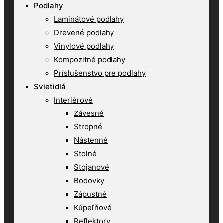
Podlahy
Laminátové podlahy
Drevené podlahy
Vinylové podlahy
Kompozitné podlahy
Príslušenstvo pre podlahy
Svietidlá
Interiérové
Závesné
Stropné
Nástenné
Stolné
Stojanové
Bodovky
Zápustné
Kúpeľňové
Reflektory