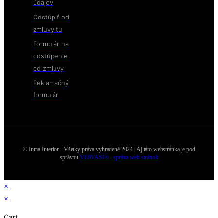
údajov
Odstúpiť od
zmluvy tu
Formulár na
odstúpenie
od zmluvy
Reklamačný
formulár
© Inma Interior - Všetky práva vyhradené 2024 | Aj táto webstránka je pod
správou
VERVASI® - správa web stránok
×
×
Cart