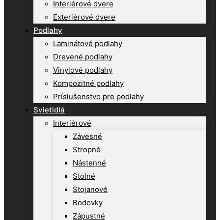
Interiérové dvere
Exteriérové dvere
Podlahy
Laminátové podlahy
Drevené podlahy
Vinylové podlahy
Kompozitné podlahy
Príslušenstvo pre podlahy
Svietidlá
Interiérové
Závesné
Stropné
Nástenné
Stolné
Stojanové
Bodovky
Zápustné