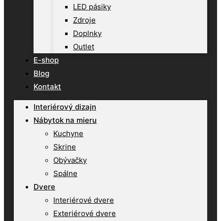
LED pásiky
Zdroje
Doplnky
Outlet
E-shop
Blog
Kontakt
Interiérový dizajn
Nábytok na mieru
Kuchyne
Skrine
Obývačky
Spálne
Dvere
Interiérové dvere
Exteriérové dvere