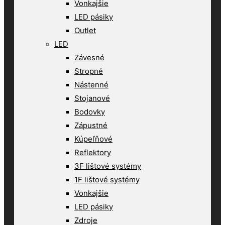
Vonkajšie
LED pásiky
Outlet
LED
Závesné
Stropné
Nástenné
Stojanové
Bodovky
Zápustné
Kúpeľňové
Reflektory
3F lištové systémy
1F lištové systémy
Vonkajšie
LED pásiky
Zdroje