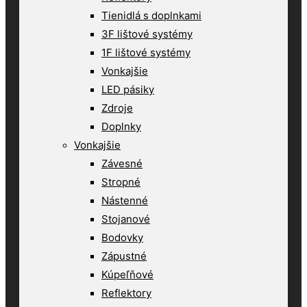
Tienidlá s doplnkami
3F lištové systémy
1F lištové systémy
Vonkajšie
LED pásiky
Zdroje
Doplnky
Vonkajšie
Závesné
Stropné
Nástenné
Stojanové
Bodovky
Zápustné
Kúpeľňové
Reflektory