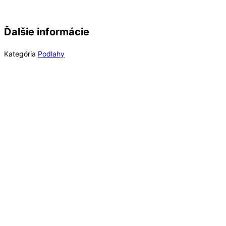
Ďalšie informácie
Kategória
Podlahy
Rýchly náhľad
Rýchly náhľad
Schodové profily
Valec prítlačný 4-dielny 50 kg + tyč, na vinylové
podlahy lepené, Romus 193160
569,99
€
/ bal