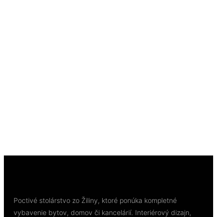
Rýchly náhľad
Out of Stock
Rýchly náhľad
Podlahová a stavebná chémia
Lepidlo Bona R848T, 3 kg 1-zložkové silanové,
saláma 1800 ml, na drevené podlahy
30,57
€
/ kg
Viac info
Poctivé stolárstvo zo Žiliny, ktoré ponúka kompletné
vybavenie bytov, domov či kancelárií. Interiérový dizajn,