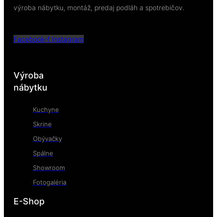
výroba nábytku, montáž, predaj podláh a spotrebičov.
Facebook-f
Instagram
Výroba
nábytku
Kuchyne
Skrine
Obývačky
Spálne
Showroom
Fotogaléria
E-Shop