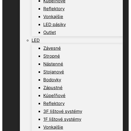
Kúpeľňové
Reflektory
Vonkajšie
LED pásiky
Outlet
LED
Závesné
Stropné
Nástenné
Stojanové
Bodovky
Zápustné
Kúpeľňové
Reflektory
3F lištové systémy
1F lištové systémy
Vonkajšie