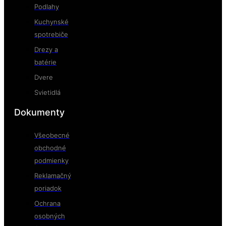
Podlahy
Kuchynské
spotrebiče
Drezy a
batérie
Dvere
Svietidlá
Dokumenty
Všeobecné
obchodné
podmienky
Reklamačný
poriadok
Ochrana
osobných