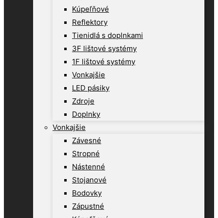
Kúpeľňové
Reflektory
Tienidlá s doplnkami
3F lištové systémy
1F lištové systémy
Vonkajšie
LED pásiky
Zdroje
Doplnky
Vonkajšie
Závesné
Stropné
Nástenné
Stojanové
Bodovky
Zápustné