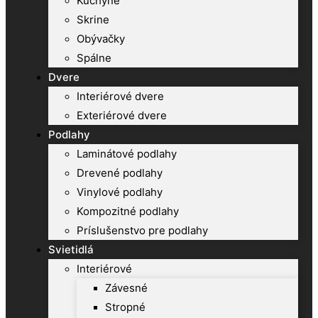
Kuchyne
Skrine
Obývačky
Spálne
Dvere
Interiérové dvere
Exteriérové dvere
Podlahy
Laminátové podlahy
Drevené podlahy
Vinylové podlahy
Kompozitné podlahy
Príslušenstvo pre podlahy
Svietidlá
Interiérové
Závesné
Stropné