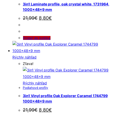
3in1 Laminate profile, oak crystal white, 1731964,
1000x48x9 mm
21,99
€
8,80
€
Pridať do košíka
Rýchly náhľad
Zľava!
Rýchly náhľad
Podlahové profily
3in1 Vinyl profile Oak Explorer Caramel 1744799
1000x48x9 mm
21,99
€
8,80
€