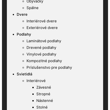
Obývačky
Spálne
Dvere
Interiérové dvere
Exteriérové dvere
Podlahy
Laminátové podlahy
Drevené podlahy
Vinylové podlahy
Kompozitné podlahy
Príslušenstvo pre podlahy
Svietidlá
Interiérové
Závesné
Stropné
Nástenné
Stolné