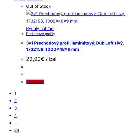
Out of Stock
Rýchly náhľad
Podlahové profily
3v1 Prechodový profil laminátový, Dub Loft sivý,
1732158, 1000x48x9 mm
22,99
€
/ bal
Viac info
1
2
3
4
…
24