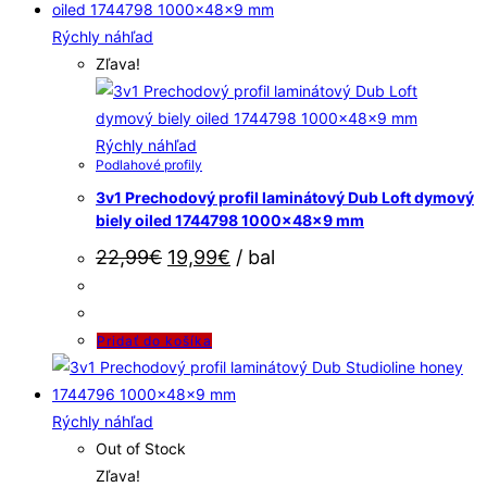
Rýchly náhľad
Zľava!
Rýchly náhľad
Podlahové profily
3v1 Prechodový profil laminátový Dub Loft dymový
biely oiled 1744798 1000x48x9 mm
22,99
€
19,99
€
/ bal
Pridať do košíka
Rýchly náhľad
Out of Stock
Zľava!