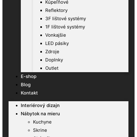
Kúpeľňové
Reflektory
3F lištové systémy
1F lištové systémy
Vonkajšie
LED pásiky
Zdroje
Doplnky
Outlet
E-shop
Blog
Kontakt
Interiérový dizajn
Nábytok na mieru
Kuchyne
Skrine