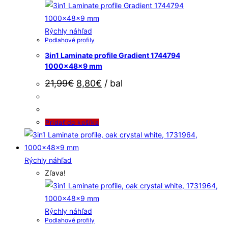
Rýchly náhľad
Podlahové profily
3in1 Laminate profile Gradient 1744794
1000x48x9 mm
21,99
€
8,80
€
/ bal
Pridať do košíka
Rýchly náhľad
Zľava!
Rýchly náhľad
Podlahové profily