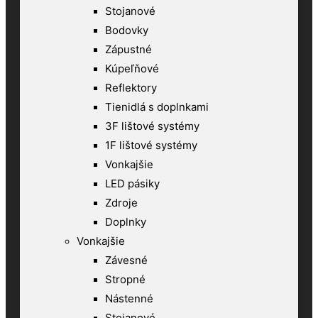
Stojanové
Bodovky
Zápustné
Kúpeľňové
Reflektory
Tienidlá s doplnkami
3F lištové systémy
1F lištové systémy
Vonkajšie
LED pásiky
Zdroje
Doplnky
Vonkajšie
Závesné
Stropné
Nástenné
Stojanové