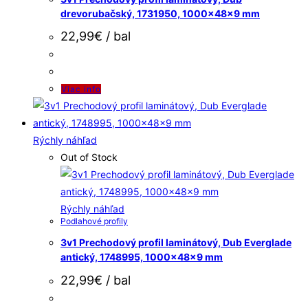
drevorubačský, 1731950, 1000x48x9 mm
22,99
€
/ bal
Viac info
Rýchly náhľad
Out of Stock
Rýchly náhľad
Podlahové profily
3v1 Prechodový profil laminátový, Dub Everglade
antický, 1748995, 1000x48x9 mm
22,99
€
/ bal