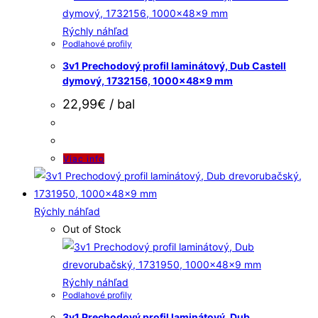
Rýchly náhľad
Podlahové profily
3v1 Prechodový profil laminátový, Dub Castell
dymový, 1732156, 1000x48x9 mm
22,99
€
/ bal
Viac info
Rýchly náhľad
Out of Stock
Rýchly náhľad
Podlahové profily
3v1 Prechodový profil laminátový, Dub