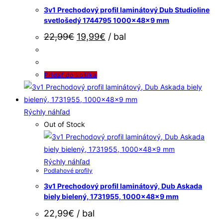
3v1 Prechodový profil laminátový Dub Studioline
svetlošedý 1744795 1000x48x9 mm
22,99
€
19,99
€
/ bal
Pridať do košíka
Rýchly náhľad
Out of Stock
Rýchly náhľad
Podlahové profily
3v1 Prechodový profil laminátový, Dub Askada
biely bielený, 1731955, 1000x48x9 mm
22,99
€
/ bal