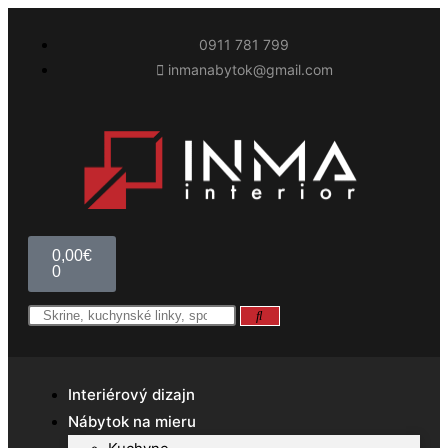
0911 781 799
inmanabytok@gmail.com
0,00
€
0
Interiérový dizajn
Nábytok na mieru