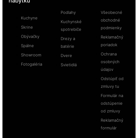
nábytku
Podlahy
Všeobecné
Kuchyne
obchodné
Kuchynské
Skrine
podmienky
spotrebiče
Obývačky
Reklamačný
Drezy a
poriadok
Spálne
batérie
Ochrana
Showroom
Dvere
osobných
Fotogaléria
Svietidlá
údajov
Odstúpiť od
zmluvy tu
Formulár na
odstúpenie
od zmluvy
Reklamačný
formulár