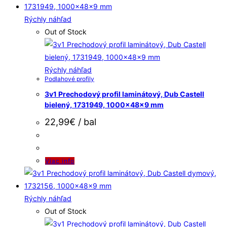
Rýchly náhľad
Out of Stock
Rýchly náhľad
Podlahové profily
3v1 Prechodový profil laminátový, Dub Castell
bielený, 1731949, 1000x48x9 mm
22,99
€
/ bal
Viac info
Rýchly náhľad
Out of Stock