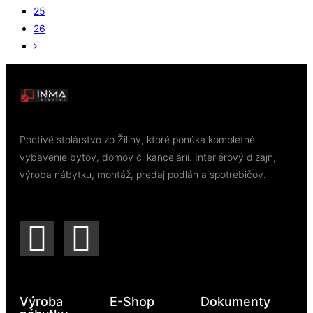
25
26
Poctivé stolárstvo zo Žiliny, ktoré ponúka kompletné
vybavenie bytov, domov či kancelárií. Interiérový dizajn,
výroba nábytku, montáž, predaj podláh a spotrebičov.
Výroba
E-Shop
Dokumenty