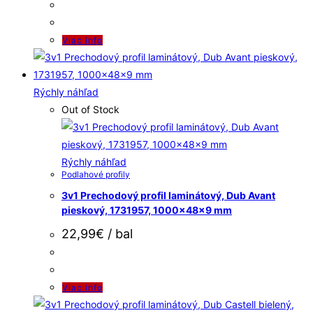
Viac info
Rýchly náhľad
Out of Stock
Rýchly náhľad
Podlahové profily
3v1 Prechodový profil laminátový, Dub Avant
pieskový, 1731957, 1000x48x9 mm
22,99
€
/ bal
Viac info