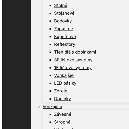
Stolné
Stojanové
Bodovky
Zápustné
Kúpeľňové
Reflektory
Tienidlá s doplnkami
3F lištové systémy
1F lištové systémy
Vonkajšie
LED pásiky
Zdroje
Doplnky
Vonkajšie
Závesné
Stropné