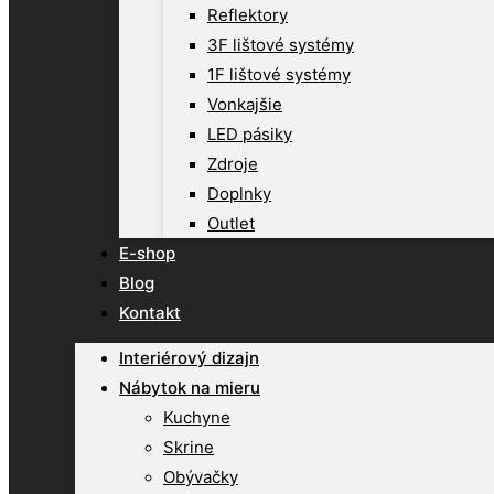
Reflektory
3F lištové systémy
1F lištové systémy
Vonkajšie
LED pásiky
Zdroje
Doplnky
Outlet
E-shop
Blog
Kontakt
Interiérový dizajn
Nábytok na mieru
Kuchyne
Skrine
Obývačky