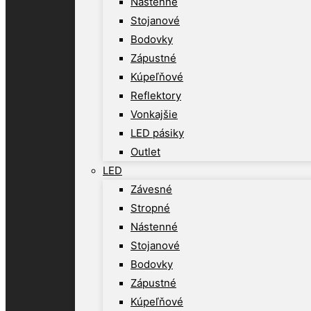
Nástenné
Stojanové
Bodovky
Zápustné
Kúpeľňové
Reflektory
Vonkajšie
LED pásiky
Outlet
LED
Závesné
Stropné
Nástenné
Stojanové
Bodovky
Zápustné
Kúpeľňové