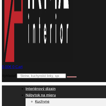
0,00
€
0
Cart
Vyhľadať
Interiérový dizajn
Nábytok na mieru
Kuchyne