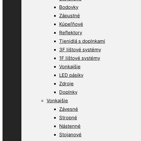
Bodovky
Zápustné
Kúpeľňové
Reflektory
Tienidlá s doplnkami
3F lištové systémy
1F lištové systémy
Vonkajšie
LED pásiky
Zdroje
Doplnky
Vonkajšie
Závesné
Stropné
Nástenné
Stojanové