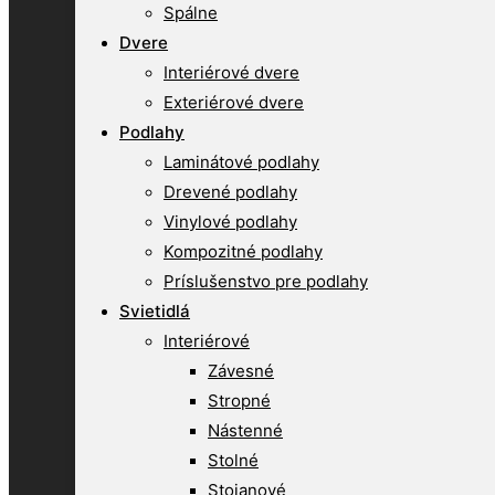
Spálne
Dvere
Interiérové dvere
Exteriérové dvere
Podlahy
Laminátové podlahy
Drevené podlahy
Vinylové podlahy
Kompozitné podlahy
Príslušenstvo pre podlahy
Svietidlá
Interiérové
Závesné
Stropné
Nástenné
Stolné
Stojanové