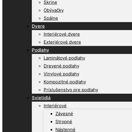
Skrine
Obývačky
Spálne
Dvere
Interiérové dvere
Exteriérové dvere
Podlahy
Laminátové podlahy
Drevené podlahy
Vinylové podlahy
Kompozitné podlahy
Príslušenstvo pre podlahy
Svietidlá
Interiérové
Závesné
Stropné
Nástenné