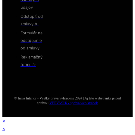
údajov
Odstúpiť od
zmluvy tu
Formulár na
odstúpenie
od zmluvy
Reklamačný
formulár
© Inma Interior - Všetky práva vyhradené 2024 | Aj táto webstránka je pod
správou
VERVASI® - správa web stránok
×
×