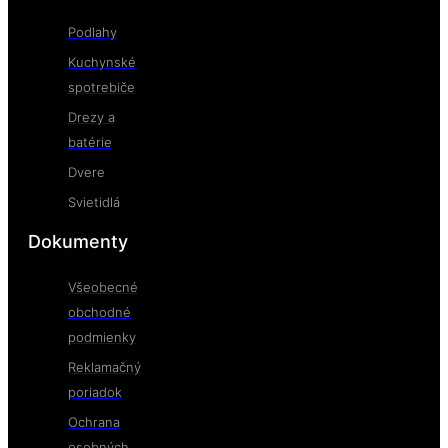
Podlahy
Kuchynské
spotrebiče
Drezy a
batérie
Dvere
Svietidlá
Dokumenty
Všeobecné
obchodné
podmienky
Reklamačný
poriadok
Ochrana
osobných