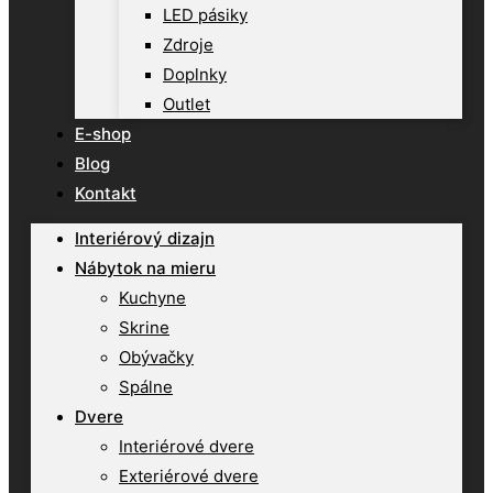
LED pásiky
Zdroje
Doplnky
Outlet
E-shop
Blog
Kontakt
Interiérový dizajn
Nábytok na mieru
Kuchyne
Skrine
Obývačky
Spálne
Dvere
Interiérové dvere
Exteriérové dvere