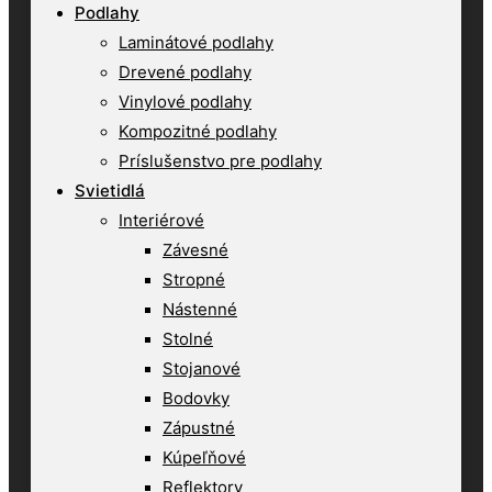
Podlahy
Laminátové podlahy
Drevené podlahy
Vinylové podlahy
Kompozitné podlahy
Príslušenstvo pre podlahy
Svietidlá
Interiérové
Závesné
Stropné
Nástenné
Stolné
Stojanové
Bodovky
Zápustné
Kúpeľňové
Reflektory