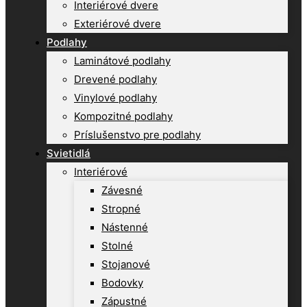
Interiérové dvere
Exteriérové dvere
Podlahy
Laminátové podlahy
Drevené podlahy
Vinylové podlahy
Kompozitné podlahy
Príslušenstvo pre podlahy
Svietidlá
Interiérové
Závesné
Stropné
Nástenné
Stolné
Stojanové
Bodovky
Zápustné