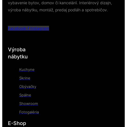
vybavenie bytov, domov či kancelárií. Interiérový dizajn,
výroba nábytku, montáž, predaj podláh a spotrebičov.
Facebook-f
Instagram
Výroba
nábytku
Kuchyne
Skrine
Obývačky
Spálne
Showroom
Fotogaléria
E-Shop