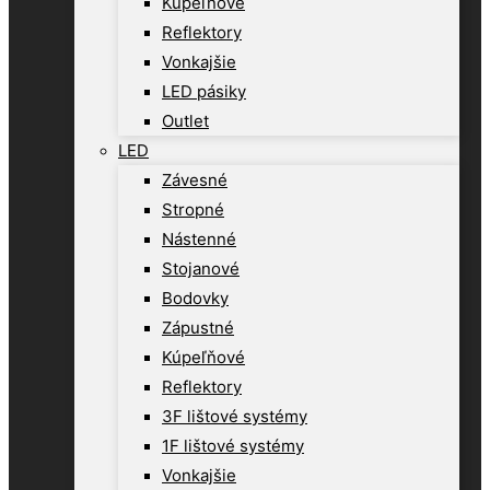
Kúpeľňové
Reflektory
Vonkajšie
LED pásiky
Outlet
LED
Závesné
Stropné
Nástenné
Stojanové
Bodovky
Zápustné
Kúpeľňové
Reflektory
3F lištové systémy
1F lištové systémy
Vonkajšie