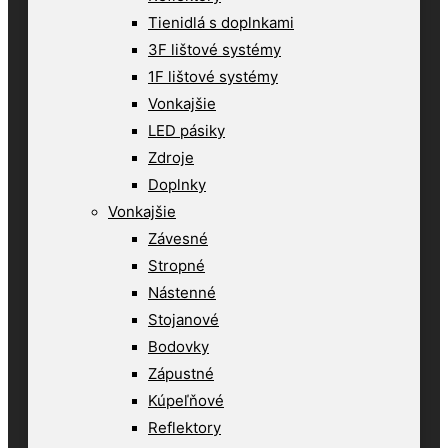
Tienidlá s doplnkami
3F lištové systémy
1F lištové systémy
Vonkajšie
LED pásiky
Zdroje
Doplnky
Vonkajšie
Závesné
Stropné
Nástenné
Stojanové
Bodovky
Zápustné
Kúpeľňové
Reflektory