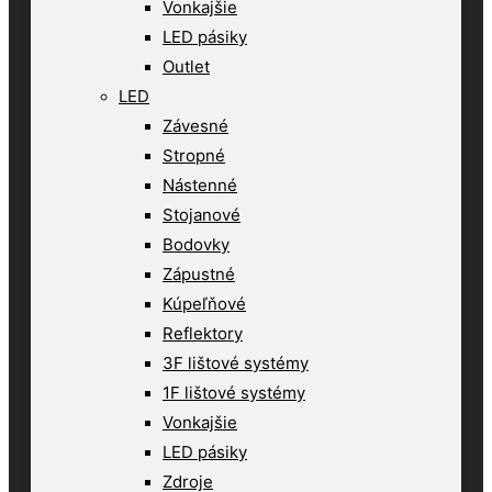
Vonkajšie
LED pásiky
Outlet
LED
Závesné
Stropné
Nástenné
Stojanové
Bodovky
Zápustné
Kúpeľňové
Reflektory
3F lištové systémy
1F lištové systémy
Vonkajšie
LED pásiky
Zdroje