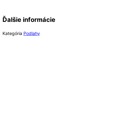
Ďalšie informácie
Kategória
Podlahy
Out of Stock
Laminátové podlahy
Long Plank 8 Dub Blonde Montanara K847, EIR (MR)
8 mm Long Plank AC4/32 4V 1clic2go pure+
21,49
€
/ bal
Viac info
Out of Stock