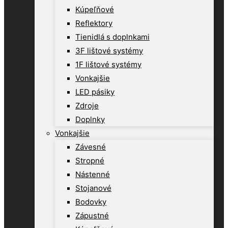
Kúpeľňové
Reflektory
Tienidlá s doplnkami
3F lištové systémy
1F lištové systémy
Vonkajšie
LED pásiky
Zdroje
Doplnky
Vonkajšie
Závesné
Stropné
Nástenné
Stojanové
Bodovky
Zápustné