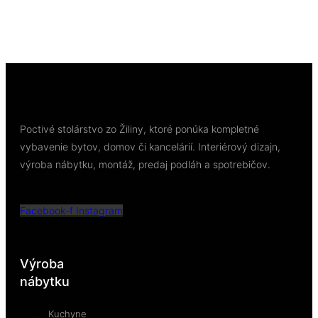
63,18
€
/ bal
Viac info
Poctivé stolárstvo zo Žiliny, ktoré ponúka kompletné
vybavenie bytov, domov či kancelárií. Interiérový dizajn,
výroba nábytku, montáž, predaj podláh a spotrebičov.
Facebook-f
Instagram
Výroba
nábytku
Kuchyne