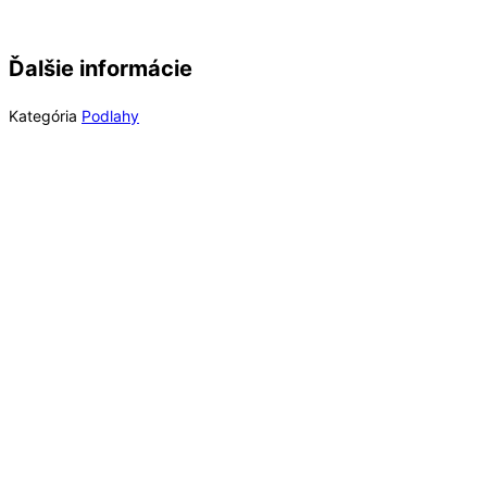
Ďalšie informácie
Kategória
Podlahy
Rýchly náhľad
Out of Stock
Rýchly náhľad
Soklové lišty
Lišta soklová Parador SL5 Biela D001 1745301
MDF fólia 50x16x2200 mm
12,52
€
/ bal