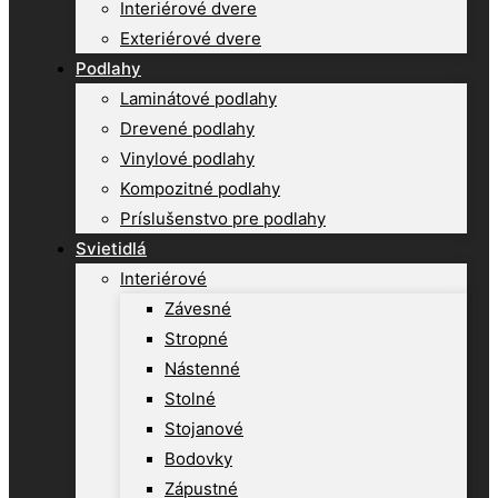
Interiérové dvere
Exteriérové dvere
Podlahy
Laminátové podlahy
Drevené podlahy
Vinylové podlahy
Kompozitné podlahy
Príslušenstvo pre podlahy
Svietidlá
Interiérové
Závesné
Stropné
Nástenné
Stolné
Stojanové
Bodovky
Zápustné