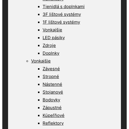
Tienidlá s doplnkami
3F lištové systémy
1F lištové systémy
Vonkajšie
LED pásiky
Zdroje
Doplnky
Vonkajšie
Závesné
Stropné
Nástenné
Stojanové
Bodovky
Zápustné
Kúpeľňové
Reflektory