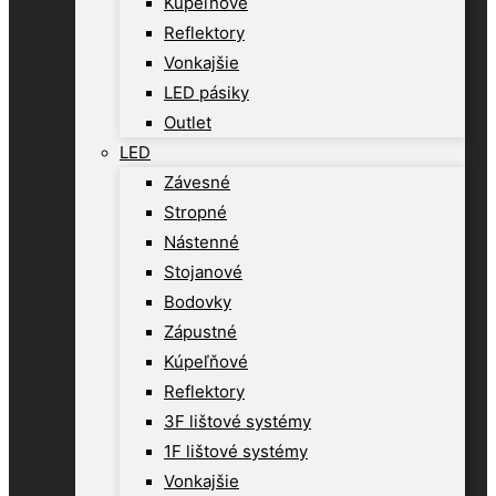
Kúpeľňové
Reflektory
Vonkajšie
LED pásiky
Outlet
LED
Závesné
Stropné
Nástenné
Stojanové
Bodovky
Zápustné
Kúpeľňové
Reflektory
3F lištové systémy
1F lištové systémy
Vonkajšie