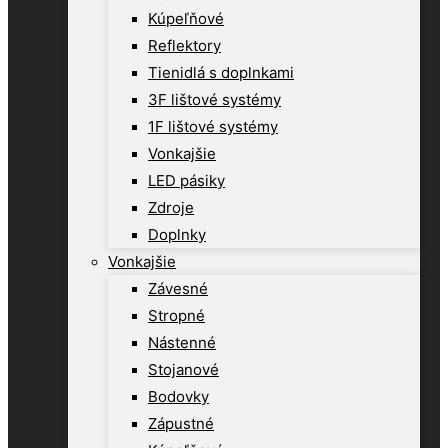
Kúpeľňové
Reflektory
Tienidlá s doplnkami
3F lištové systémy
1F lištové systémy
Vonkajšie
LED pásiky
Zdroje
Doplnky
Vonkajšie
Závesné
Stropné
Nástenné
Stojanové
Bodovky
Zápustné