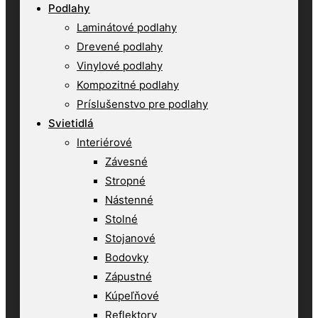
Podlahy
Laminátové podlahy
Drevené podlahy
Vinylové podlahy
Kompozitné podlahy
Príslušenstvo pre podlahy
Svietidlá
Interiérové
Závesné
Stropné
Nástenné
Stolné
Stojanové
Bodovky
Zápustné
Kúpeľňové
Reflektory