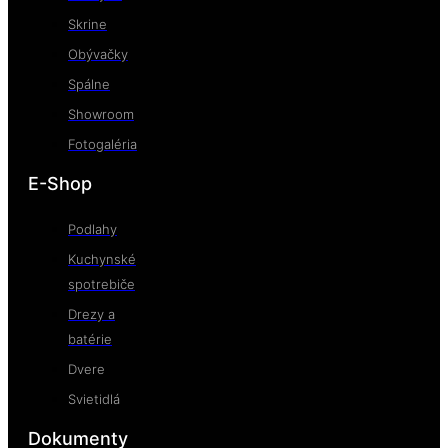
Skrine
Obývačky
Spálne
Showroom
Fotogaléria
E-Shop
Podlahy
Kuchynské
spotrebiče
Drezy a
batérie
Dvere
Svietidlá
Dokumenty