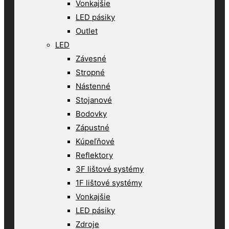
Vonkajšie
LED pásiky
Outlet
LED
Závesné
Stropné
Nástenné
Stojanové
Bodovky
Zápustné
Kúpeľňové
Reflektory
3F lištové systémy
1F lištové systémy
Vonkajšie
LED pásiky
Zdroje