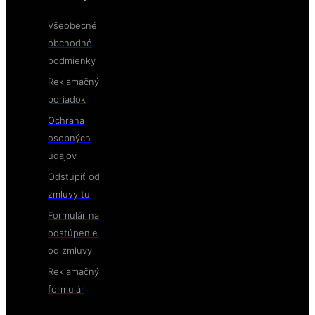
Všeobecné
obchodné
podmienky
Reklamačný
poriadok
Ochrana
osobných
údajov
Odstúpiť od
zmluvy tu
Formulár na
odstúpenie
od zmluvy
Reklamačný
formulár