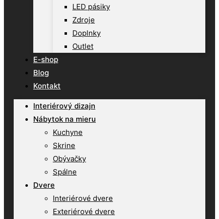
LED pásiky
Zdroje
Doplnky
Outlet
E-shop
Blog
Kontakt
Interiérový dizajn
Nábytok na mieru
Kuchyne
Skrine
Obývačky
Spálne
Dvere
Interiérové dvere
Exteriérové dvere