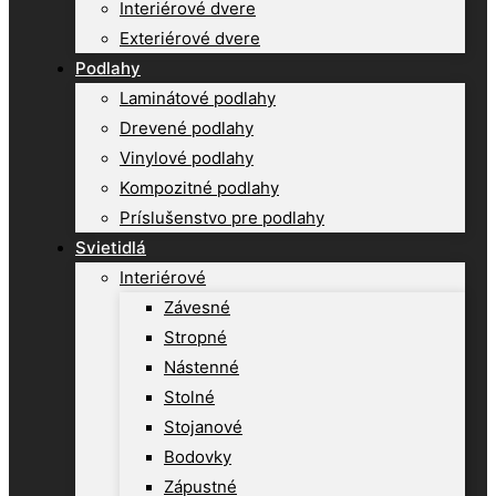
Interiérové dvere
Exteriérové dvere
Podlahy
Laminátové podlahy
Drevené podlahy
Vinylové podlahy
Kompozitné podlahy
Príslušenstvo pre podlahy
Svietidlá
Interiérové
Závesné
Stropné
Nástenné
Stolné
Stojanové
Bodovky
Zápustné