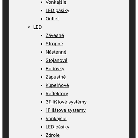
Vonkajšie
LED pásiky
Outlet
LED
Závesné
Stropné
Nástenné
Stojanové
Bodovky
Zápustné
Kúpeľňové
Reflektory
3F lištové systémy
1F lištové systémy
Vonkajšie
LED pásiky
Zdroje