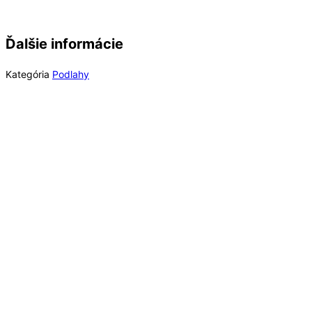
Ďalšie informácie
Kategória
Podlahy
Rýchly náhľad
Out of Stock
Rýchly náhľad
Laminátové podlahy
Long Plank 8 Dub Dark Montanara K849, EIR (MR) 8
mm Long Plank AC4/32 4V 1clic2go pure+
63,18
€
/ bal