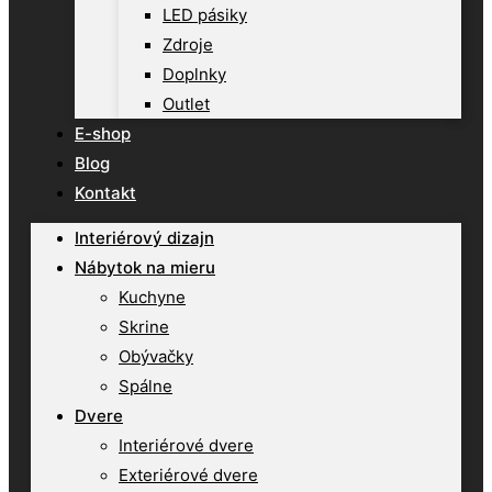
LED pásiky
Zdroje
Doplnky
Outlet
E-shop
Blog
Kontakt
Interiérový dizajn
Nábytok na mieru
Kuchyne
Skrine
Obývačky
Spálne
Dvere
Interiérové dvere
Exteriérové dvere