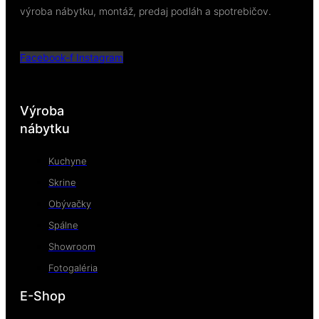
výroba nábytku, montáž, predaj podláh a spotrebičov.
Facebook-f
Instagram
Výroba
nábytku
Kuchyne
Skrine
Obývačky
Spálne
Showroom
Fotogaléria
E-Shop