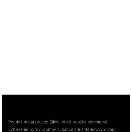
Rýchly náhľad
Out of Stock
Rýchly náhľad
Laminátové podlahy
Long Plank 8 Dub Cream Darcy K844, EIR (DY) 8
mm Long Plank AC4/32 4V 1clic2go pure+
63,18
€
/ bal
Viac info
Poctivé stolárstvo zo Žiliny, ktoré ponúka kompletné
vybavenie bytov, domov či kancelárií. Interiérový dizajn,