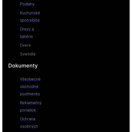
Podlahy
Kuchynské
spotrebiče
Drezy a
batérie
Dvere
Svietidlá
Dokumenty
Všeobecné
obchodné
podmienky
Reklamačný
poriadok
Ochrana
osobných