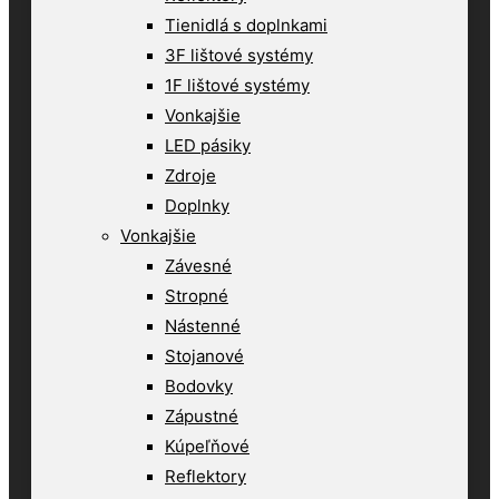
Tienidlá s doplnkami
3F lištové systémy
1F lištové systémy
Vonkajšie
LED pásiky
Zdroje
Doplnky
Vonkajšie
Závesné
Stropné
Nástenné
Stojanové
Bodovky
Zápustné
Kúpeľňové
Reflektory