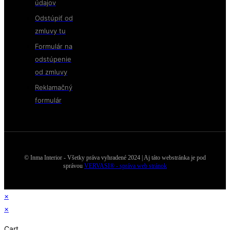
údajov
Odstúpiť od
zmluvy tu
Formulár na
odstúpenie
od zmluvy
Reklamačný
formulár
© Inma Interior - Všetky práva vyhradené 2024 | Aj táto webstránka je pod
správou
VERVASI® - správa web stránok
×
×
Cart