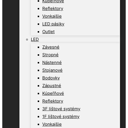
Kúpeľňové
Reflektory
Vonkajšie
LED pásiky
Outlet
LED
Závesné
Stropné
Nástenné
Stojanové
Bodovky
Zápustné
Kúpeľňové
Reflektory
3F lištové systémy
1F lištové systémy
Vonkajšie