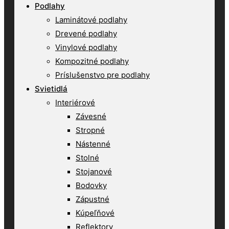
Podlahy
Laminátové podlahy
Drevené podlahy
Vinylové podlahy
Kompozitné podlahy
Príslušenstvo pre podlahy
Svietidlá
Interiérové
Závesné
Stropné
Nástenné
Stolné
Stojanové
Bodovky
Zápustné
Kúpeľňové
Reflektory