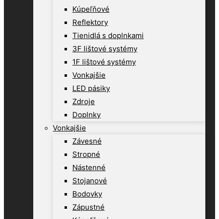
Kúpeľňové
Reflektory
Tienidlá s doplnkami
3F lištové systémy
1F lištové systémy
Vonkajšie
LED pásiky
Zdroje
Doplnky
Vonkajšie
Závesné
Stropné
Nástenné
Stojanové
Bodovky
Zápustné