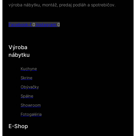
výroba nábytku, montáž, predaj podláh a spotrebičov.
Facebook-f
Instagram
Výroba
nábytku
Kuchyne
Skrine
Obývačky
Spálne
Showroom
Fotogaléria
E-Shop