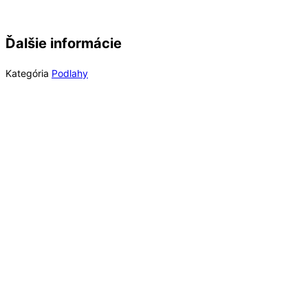
Ďalšie informácie
Kategória
Podlahy
Rýchly náhľad
Out of Stock
Rýchly náhľad
Laminátové podlahy
Long Plank 8 Dub Dark Montanara K849, EIR (MR) 8
mm Long Plank AC4/32 4V 1clic2go pure+
63,18
€
/ bal