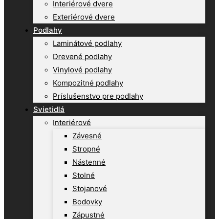
Interiérové dvere
Exteriérové dvere
Podlahy
Laminátové podlahy
Drevené podlahy
Vinylové podlahy
Kompozitné podlahy
Príslušenstvo pre podlahy
Svietidlá
Interiérové
Závesné
Stropné
Nástenné
Stolné
Stojanové
Bodovky
Zápustné