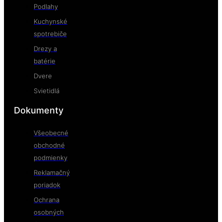
Podlahy
Kuchynské
spotrebiče
Drezy a
batérie
Dvere
Svietidlá
Dokumenty
Všeobecné
obchodné
podmienky
Reklamačný
poriadok
Ochrana
osobných