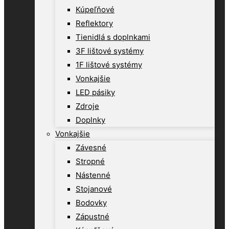
Kúpeľňové
Reflektory
Tienidlá s doplnkami
3F lištové systémy
1F lištové systémy
Vonkajšie
LED pásiky
Zdroje
Doplnky
Vonkajšie
Závesné
Stropné
Nástenné
Stojanové
Bodovky
Zápustné