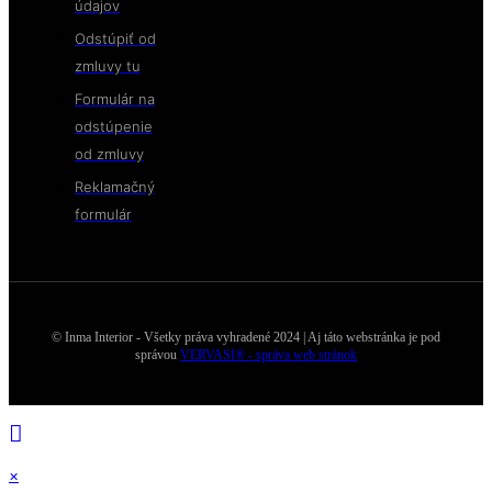
údajov
Odstúpiť od
zmluvy tu
Formulár na
odstúpenie
od zmluvy
Reklamačný
formulár
© Inma Interior - Všetky práva vyhradené 2024 | Aj táto webstránka je pod
správou
VERVASI® - správa web stránok
×