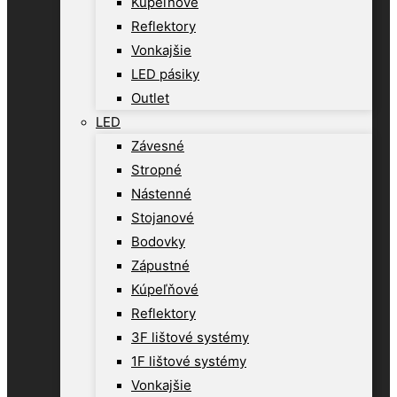
Kúpeľňové
Reflektory
Vonkajšie
LED pásiky
Outlet
LED
Závesné
Stropné
Nástenné
Stojanové
Bodovky
Zápustné
Kúpeľňové
Reflektory
3F lištové systémy
1F lištové systémy
Vonkajšie