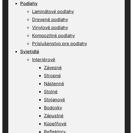
Podlahy
Laminátové podlahy
Drevené podlahy
Vinylové podlahy
Kompozitné podlahy
Príslušenstvo pre podlahy
Svietidlá
Interiérové
Závesné
Stropné
Nástenné
Stolné
Stojanové
Bodovky
Zápustné
Kúpeľňové
Reflektory