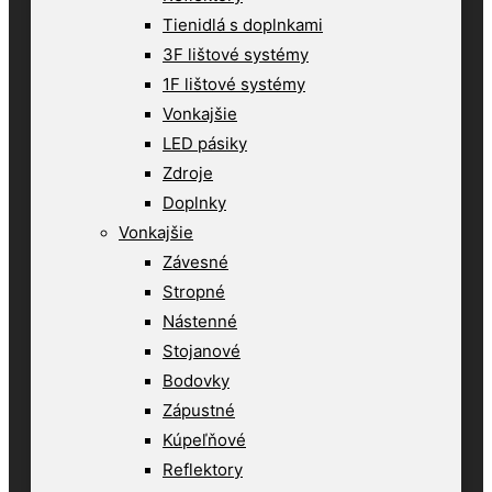
Tienidlá s doplnkami
3F lištové systémy
1F lištové systémy
Vonkajšie
LED pásiky
Zdroje
Doplnky
Vonkajšie
Závesné
Stropné
Nástenné
Stojanové
Bodovky
Zápustné
Kúpeľňové
Reflektory