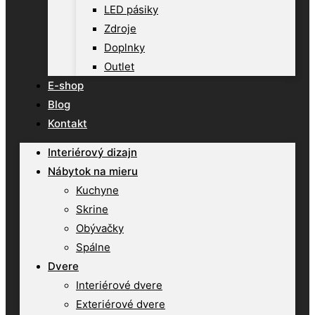
LED pásiky
Zdroje
Doplnky
Outlet
E-shop
Blog
Kontakt
Interiérový dizajn
Nábytok na mieru
Kuchyne
Skrine
Obývačky
Spálne
Dvere
Interiérové dvere
Exteriérové dvere