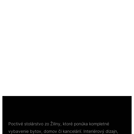
Rýchly náhľad
Out of Stock
Rýchly náhľad
Laminátové podlahy
Long Plank 8 Dub Cream Darcy K844, EIR (DY) 8
mm Long Plank AC4/32 4V 1clic2go pure+
63,18
€
/ bal
Viac info
Poctivé stolárstvo zo Žiliny, ktoré ponúka kompletné
vybavenie bytov, domov či kancelárií. Interiérový dizajn,