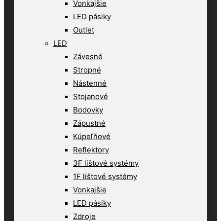
Vonkajšie
LED pásiky
Outlet
LED
Závesné
Stropné
Nástenné
Stojanové
Bodovky
Zápustné
Kúpeľňové
Reflektory
3F lištové systémy
1F lištové systémy
Vonkajšie
LED pásiky
Zdroje