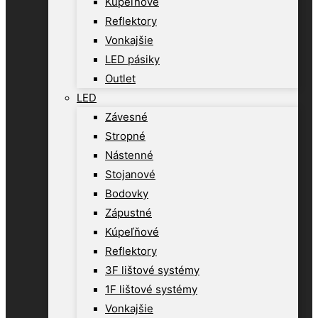
Kúpeľňové
Reflektory
Vonkajšie
LED pásiky
Outlet
LED
Závesné
Stropné
Nástenné
Stojanové
Bodovky
Zápustné
Kúpeľňové
Reflektory
3F lištové systémy
1F lištové systémy
Vonkajšie