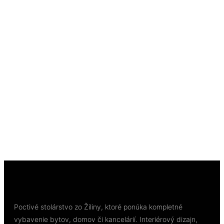
Rýchly náhľad
Rýchly náhľad
Podlahová a stavebná chémia
Samonivelačná podlahová hmota Murexin
TopLevel EXTRA 220 R (SL52) rýchla, cementová
25 kg (60 MPa)
57,25
€
/ kg
Pridať do košíka
Poctivé stolárstvo zo Žiliny, ktoré ponúka kompletné
vybavenie bytov, domov či kancelárií. Interiérový dizajn,