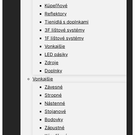
Kúpeľňové
Reflektory
Tienidlá s doplnkami
3F lištové systémy
1F lištové systémy
Vonkajšie
LED pásiky
Zdroje
Doplnky
Vonkajšie
Závesné
Stropné
Nástenné
Stojanové
Bodovky
Zápustné