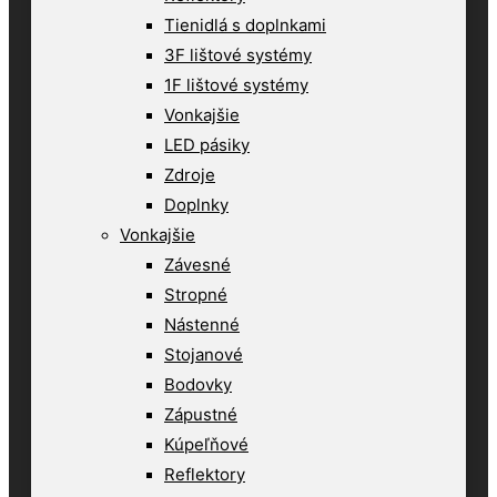
Tienidlá s doplnkami
3F lištové systémy
1F lištové systémy
Vonkajšie
LED pásiky
Zdroje
Doplnky
Vonkajšie
Závesné
Stropné
Nástenné
Stojanové
Bodovky
Zápustné
Kúpeľňové
Reflektory