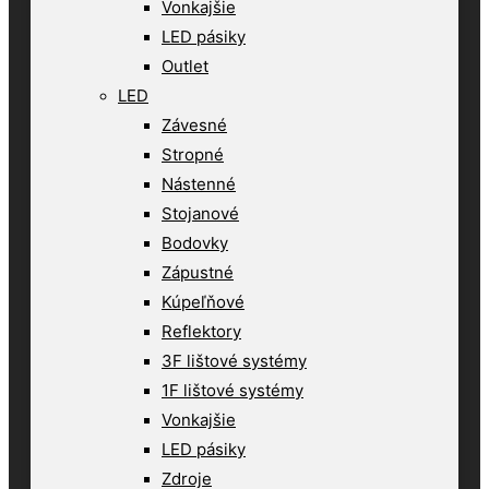
Vonkajšie
LED pásiky
Outlet
LED
Závesné
Stropné
Nástenné
Stojanové
Bodovky
Zápustné
Kúpeľňové
Reflektory
3F lištové systémy
1F lištové systémy
Vonkajšie
LED pásiky
Zdroje