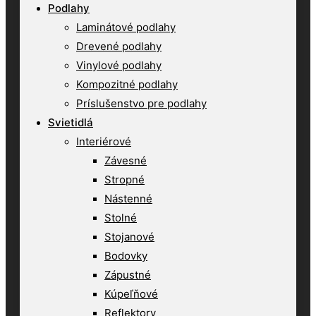
Podlahy
Laminátové podlahy
Drevené podlahy
Vinylové podlahy
Kompozitné podlahy
Príslušenstvo pre podlahy
Svietidlá
Interiérové
Závesné
Stropné
Nástenné
Stolné
Stojanové
Bodovky
Zápustné
Kúpeľňové
Reflektory