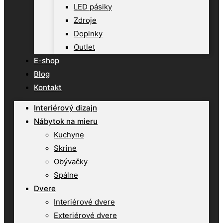
LED pásiky
Zdroje
Doplnky
Outlet
E-shop
Blog
Kontakt
Interiérový dizajn
Nábytok na mieru
Kuchyne
Skrine
Obývačky
Spálne
Dvere
Interiérové dvere
Exteriérové dvere