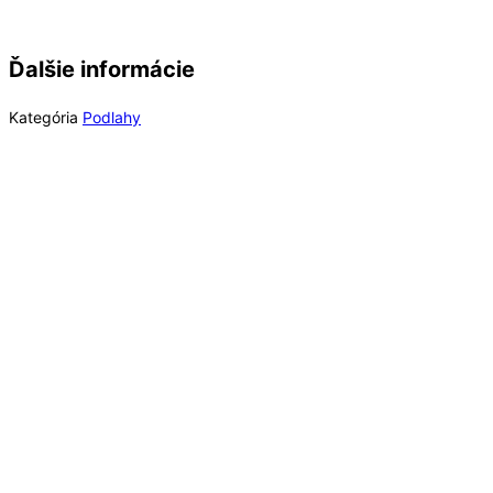
Ďalšie informácie
Kategória
Podlahy
Rýchly náhľad
Out of Stock
Rýchly náhľad
Laminátové podlahy
Long Plank 8 Dub Blonde Montanara K847, EIR (MR)
8 mm Long Plank AC4/32 4V 1clic2go pure+
63,18
€
/ bal