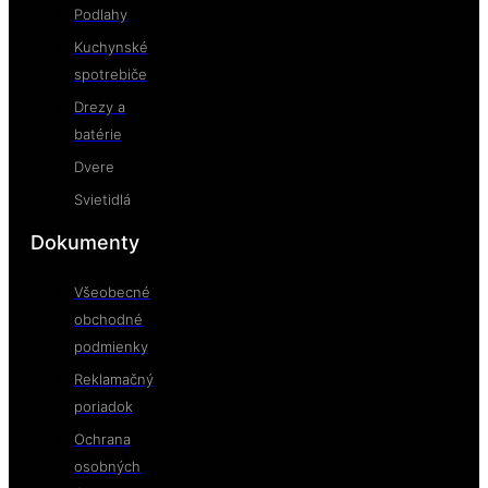
Podlahy
Kuchynské
spotrebiče
Drezy a
batérie
Dvere
Svietidlá
Dokumenty
Všeobecné
obchodné
podmienky
Reklamačný
poriadok
Ochrana
osobných