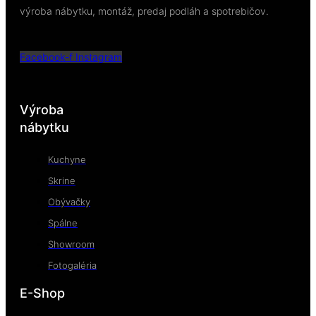
výroba nábytku, montáž, predaj podláh a spotrebičov.
Facebook-f
Instagram
Výroba
nábytku
Kuchyne
Skrine
Obývačky
Spálne
Showroom
Fotogaléria
E-Shop