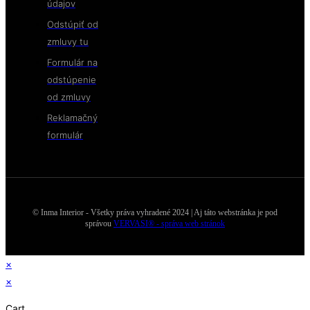
údajov
Odstúpiť od
zmluvy tu
Formulár na
odstúpenie
od zmluvy
Reklamačný
formulár
© Inma Interior - Všetky práva vyhradené 2024 | Aj táto webstránka je pod
správou
VERVASI® - správa web stránok
×
×
Cart