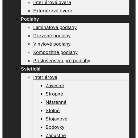
Interiérové dvere
Exteriérové dvere
Podlahy
Laminátové podlahy
Drevené podlahy
Vinylové podlahy
Kompozitné podlahy
Príslušenstvo pre podlahy
Svietidlá
Interiérové
Závesné
Stropné
Nástenné
Stolné
Stojanové
Bodovky
Zápustné