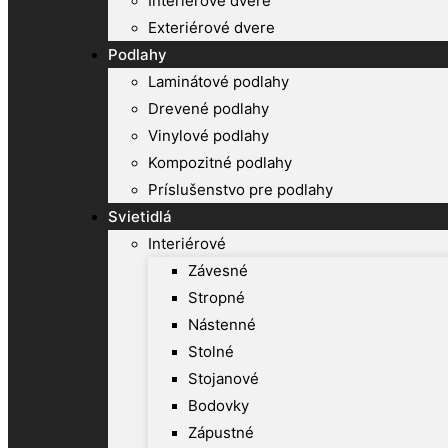
Interiérové dvere
Exteriérové dvere
Podlahy
Laminátové podlahy
Drevené podlahy
Vinylové podlahy
Kompozitné podlahy
Príslušenstvo pre podlahy
Svietidlá
Interiérové
Závesné
Stropné
Nástenné
Stolné
Stojanové
Bodovky
Zápustné