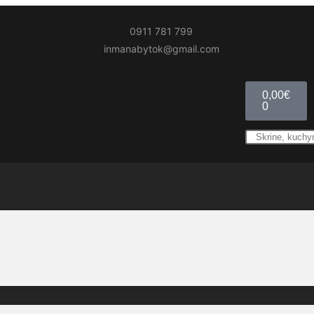
0911 781 799
inmanabytok@gmail.com
0,00
€
0