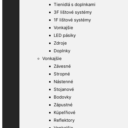
Tienidlá s doplnkami
3F lištové systémy
1F lištové systémy
Vonkajšie
LED pásiky
Zdroje
Doplnky
Vonkajšie
Závesné
Stropné
Nástenné
Stojanové
Bodovky
Zápustné
Kúpeľňové
Reflektory
Vonkajšie