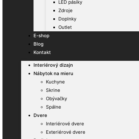
LED pásiky
Zdroje
Doplnky
Outlet
E-shop
Blog
Kontakt
Interiérový dizajn
Nábytok na mieru
Kuchyne
Skrine
Obývačky
Spálne
Dvere
Interiérové dvere
Exteriérové dvere