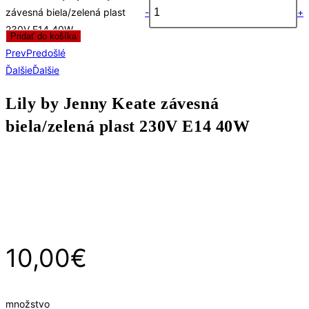
závesná biela/zelená plast
-
+
230V E14 40W
Pridať do košíka
Prev
Predošlé
Ďalšie
Ďalšie
Lily by Jenny Keate závesná
biela/zelená plast 230V E14 40W
10,00
€
množstvo