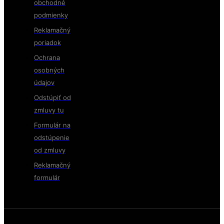
obchodné
podmienky
Reklamačný
poriadok
Ochrana
osobných
údajov
Odstúpiť od
zmluvy tu
Formulár na
odstúpenie
od zmluvy
Reklamačný
formulár