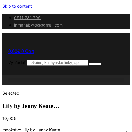
Skip to content
0911 781 799
inmanabytok@gmail.com
0,00
€
0
Cart
Vyhľadať
Selected:
Lily by Jenny Keate…
10,00
€
množstvo Lily by Jenny Keate