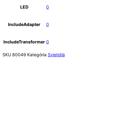
LED
0
IncludeAdapter
0
IncludeTransformer
0
SKU
80049
Kategória
Svietidlá
Rýchly náhľad
Rýchly náhľad
Dekoratívne
,
Interiérové
,
Svietidlá
,
Tienidlá s doplnkami
,
Závesná súprava
ENZO závesná súprava chróm 230V LED E27 15W
28,00
€