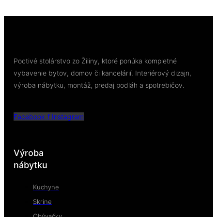
Pridať do košíka
Poctivé stolárstvo zo Žiliny, ktoré ponúka kompletné
vybavenie bytov, domov či kancelárií. Interiérový dizajn,
výroba nábytku, montáž, predaj podláh a spotrebičov.
Facebook-f
Instagram
Výroba
nábytku
Kuchyne
Skrine
Obývačky