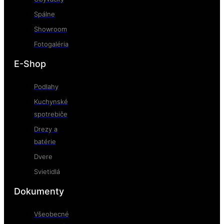
Spálne
Showroom
Fotogaléria
E-Shop
Podlahy
Kuchynské
spotrebiče
Drezy a
batérie
Dvere
Svietidlá
Dokumenty
Všeobecné