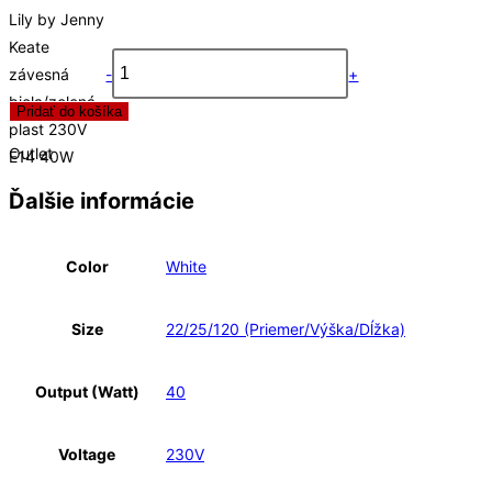
Lily by Jenny
Keate
závesná
-
+
biela/zelená
Pridať do košíka
plast 230V
Outlet
E14 40W
Ďalšie informácie
Color
White
Size
22/25/120 (Priemer/Výška/Dĺžka)
Output (Watt)
40
Voltage
230V