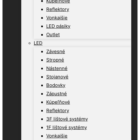
Kúpeľňové
Reflektory
Vonkajšie
LED pásiky
Outlet
LED
Závesné
Stropné
Nástenné
Stojanové
Bodovky
Zápustné
Kúpeľňové
Reflektory
3F lištové systémy
1F lištové systémy
Vonkajšie