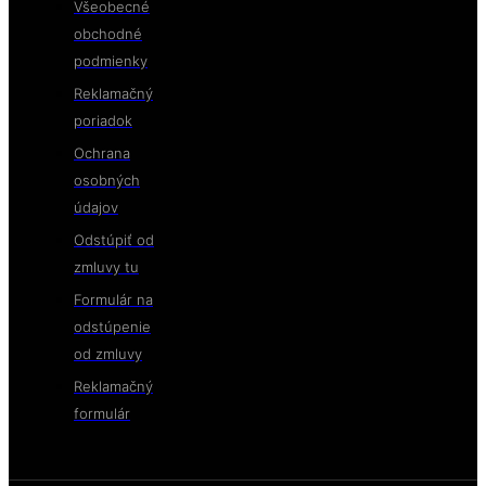
Všeobecné
obchodné
podmienky
Reklamačný
poriadok
Ochrana
osobných
údajov
Odstúpiť od
zmluvy tu
Formulár na
odstúpenie
od zmluvy
Reklamačný
formulár