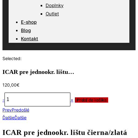
Doplnky
Outlet
E-shop
Blog
Kontakt
Selected:
ICAR pre jednookr. lištu…
120,00
€
-
+
Pridať do košíka
množstvo
Prev
Predošlé
ICAR
Ďalšie
Ďalšie
pre
jednookr.
ICAR pre jednookr. lištu čierna/zlatá
lištu