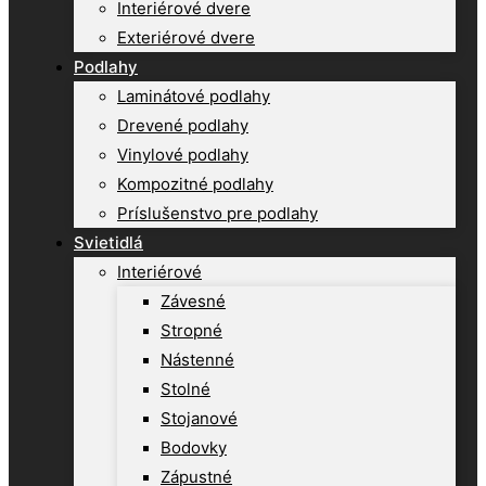
Interiérové dvere
Exteriérové dvere
Podlahy
Laminátové podlahy
Drevené podlahy
Vinylové podlahy
Kompozitné podlahy
Príslušenstvo pre podlahy
Svietidlá
Interiérové
Závesné
Stropné
Nástenné
Stolné
Stojanové
Bodovky
Zápustné