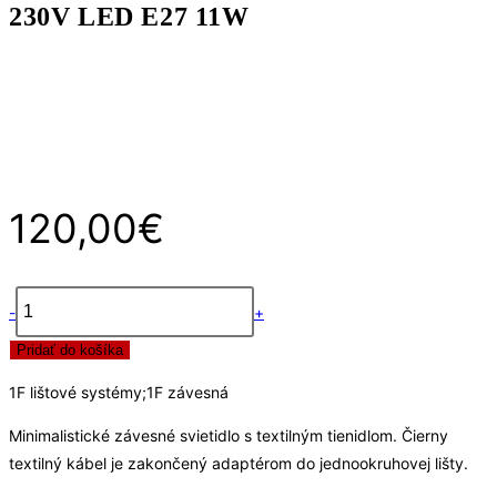
230V LED E27 11W
čierna/zlatá
230V
LED
E27
11W
120,00
€
-
+
množstvo
Pridať do košíka
ICAR
pre
1F lištové systémy;1F závesná
jednookr.
lištu
Minimalistické závesné svietidlo s textilným tienidlom. Čierny
čierna/zlatá
textilný kábel je zakončený adaptérom do jednookruhovej lišty.
230V