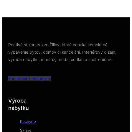
Pridať do košíka
Poctivé stolárstvo zo Žiliny, ktoré ponúka kompletné
vybavenie bytov, domov či kancelárií. Interiérový dizajn,
výroba nábytku, montáž, predaj podláh a spotrebičov.
Facebook-f
Instagram
Výroba
nábytku
Kuchyne
Skrine