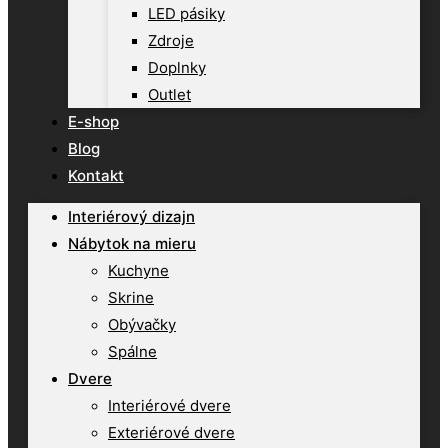
LED pásiky
Zdroje
Doplnky
Outlet
E-shop
Blog
Kontakt
Interiérový dizajn
Nábytok na mieru
Kuchyne
Skrine
Obývačky
Spálne
Dvere
Interiérové dvere
Exteriérové dvere