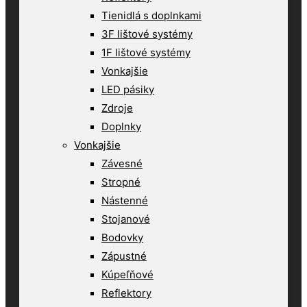
Tienidlá s doplnkami
3F lištové systémy
1F lištové systémy
Vonkajšie
LED pásiky
Zdroje
Doplnky
Vonkajšie
Závesné
Stropné
Nástenné
Stojanové
Bodovky
Zápustné
Kúpeľňové
Reflektory