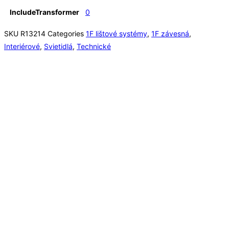
IncludeTransformer
0
SKU
R13214
Categories
1F lištové systémy
,
1F závesná
,
Interiérové
,
Svietidlá
,
Technické
Rýchly náhľad
Rýchly náhľad
Interiérové
,
LED
,
LED pás
,
LED pásy
,
Svietidlá
,
Technické
LED STRIP ORION LED pás 5 m 12V= LED 50W 120°
4000K
58,00
€