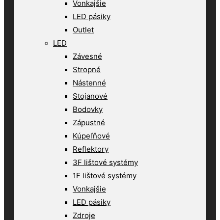
Vonkajšie
LED pásiky
Outlet
LED
Závesné
Stropné
Nástenné
Stojanové
Bodovky
Zápustné
Kúpeľňové
Reflektory
3F lištové systémy
1F lištové systémy
Vonkajšie
LED pásiky
Zdroje