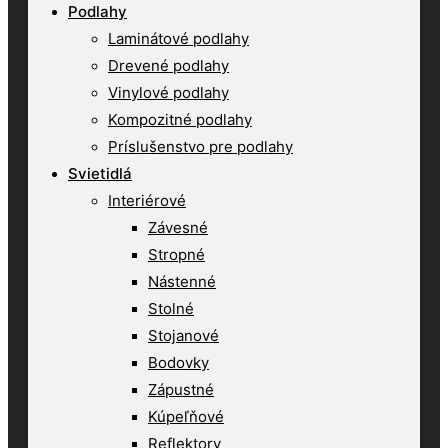
Podlahy
Laminátové podlahy
Drevené podlahy
Vinylové podlahy
Kompozitné podlahy
Príslušenstvo pre podlahy
Svietidlá
Interiérové
Závesné
Stropné
Nástenné
Stolné
Stojanové
Bodovky
Zápustné
Kúpeľňové
Reflektory