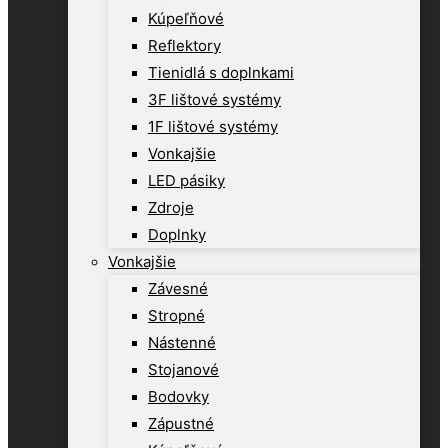
Kúpeľňové
Reflektory
Tienidlá s doplnkami
3F lištové systémy
1F lištové systémy
Vonkajšie
LED pásiky
Zdroje
Doplnky
Vonkajšie
Závesné
Stropné
Nástenné
Stojanové
Bodovky
Zápustné