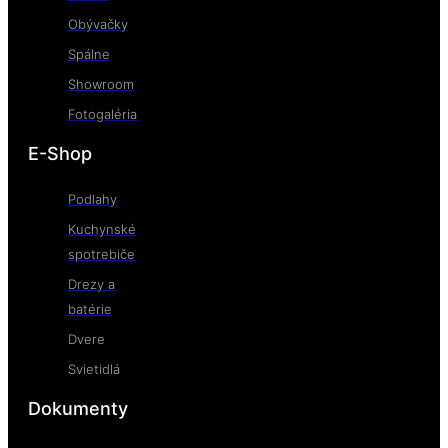
Obývačky
Spálne
Showroom
Fotogaléria
E-Shop
Podlahy
Kuchynské
spotrebiče
Drezy a
batérie
Dvere
Svietidlá
Dokumenty