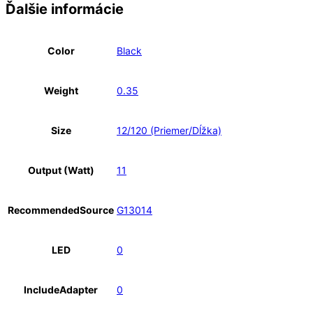
Ďalšie informácie
LED
E27
11W
Color
Black
Weight
0.35
Size
12/120 (Priemer/Dĺžka)
Output (Watt)
11
RecommendedSource
G13014
LED
0
IncludeAdapter
0