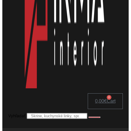
0
0,00
€
Cart
Vyhľadať