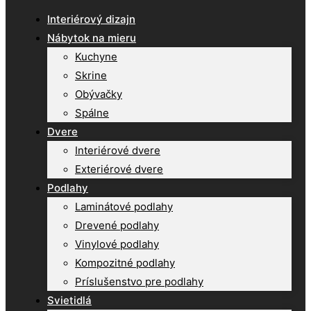
Interiérový dizajn
Nábytok na mieru
Kuchyne
Skrine
Obývačky
Spálne
Dvere
Interiérové dvere
Exteriérové dvere
Podlahy
Laminátové podlahy
Drevené podlahy
Vinylové podlahy
Kompozitné podlahy
Príslušenstvo pre podlahy
Svietidlá