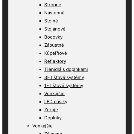
Stropné
Nástenné
Stolné
Stojanové
Bodovky
Zápustné
Kúpeľňové
Reflektory
Tienidlá s doplnkami
3F lištové systémy
1F lištové systémy
Vonkajšie
LED pásiky
Zdroje
Doplnky
Vonkajšie
Závesné