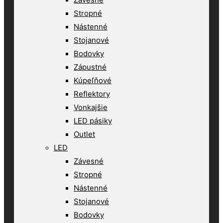
Stropné
Nástenné
Stojanové
Bodovky
Zápustné
Kúpeľňové
Reflektory
Vonkajšie
LED pásiky
Outlet
LED
Závesné
Stropné
Nástenné
Stojanové
Bodovky