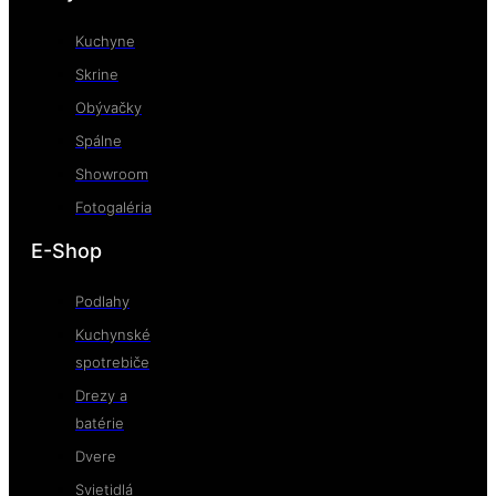
Kuchyne
Skrine
Obývačky
Spálne
Showroom
Fotogaléria
E-Shop
Podlahy
Kuchynské
spotrebiče
Drezy a
batérie
Dvere
Svietidlá