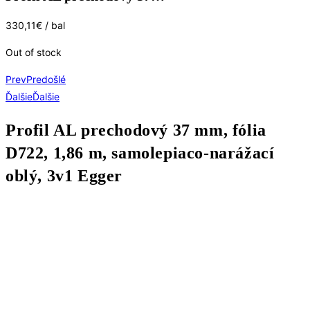
330,11
€
/ bal
Out of stock
Prev
Predošlé
Ďalšie
Ďalšie
Profil AL prechodový 37 mm, fólia
D722, 1,86 m, samolepiaco-narážací
oblý, 3v1 Egger