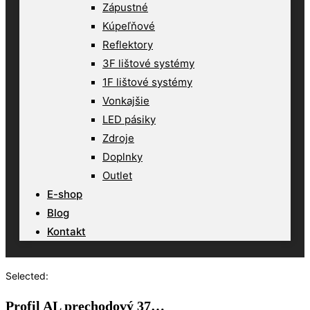
Zápustné
Kúpeľňové
Reflektory
3F lištové systémy
1F lištové systémy
Vonkajšie
LED pásiky
Zdroje
Doplnky
Outlet
E-shop
Blog
Kontakt
Selected:
Profil AL prechodový 37…