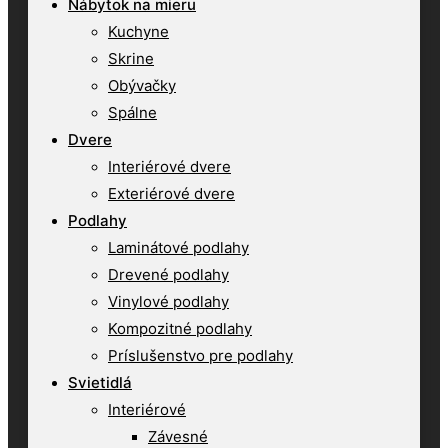
Nábytok na mieru
Kuchyne
Skrine
Obývačky
Spálne
Dvere
Interiérové dvere
Exteriérové dvere
Podlahy
Laminátové podlahy
Drevené podlahy
Vinylové podlahy
Kompozitné podlahy
Príslušenstvo pre podlahy
Svietidlá
Interiérové
Závesné