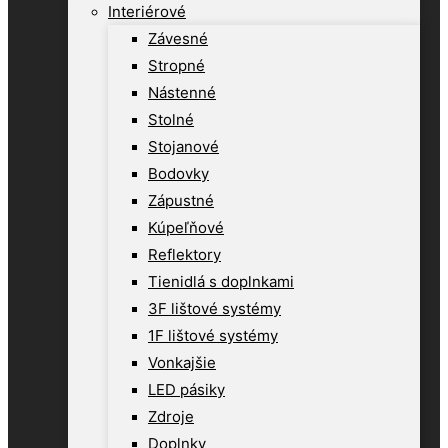
Interiérové
Závesné
Stropné
Nástenné
Stolné
Stojanové
Bodovky
Zápustné
Kúpeľňové
Reflektory
Tienidlá s doplnkami
3F lištové systémy
1F lištové systémy
Vonkajšie
LED pásiky
Zdroje
Doplnky