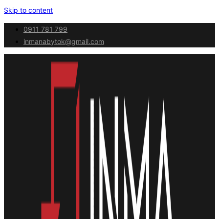
Skip to content
0911 781 799
inmanabytok@gmail.com