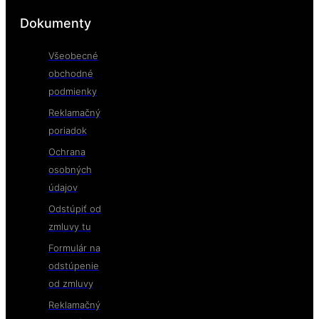
Dokumenty
Všeobecné
obchodné
podmienky
Reklamačný
poriadok
Ochrana
osobných
údajov
Odstúpiť od
zmluvy tu
Formulár na
odstúpenie
od zmluvy
Reklamačný