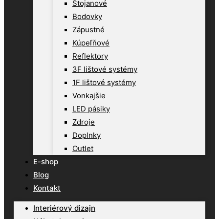
Stojanové
Bodovky
Zápustné
Kúpeľňové
Reflektory
3F lištové systémy
1F lištové systémy
Vonkajšie
LED pásiky
Zdroje
Doplnky
Outlet
E-shop
Blog
Kontakt
Interiérový dizajn