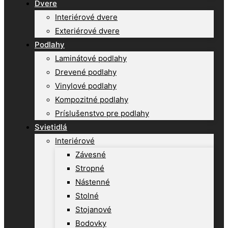
Dvere
Interiérové dvere
Exteriérové dvere
Podlahy
Laminátové podlahy
Drevené podlahy
Vinylové podlahy
Kompozitné podlahy
Príslušenstvo pre podlahy
Svietidlá
Interiérové
Závesné
Stropné
Nástenné
Stolné
Stojanové
Bodovky