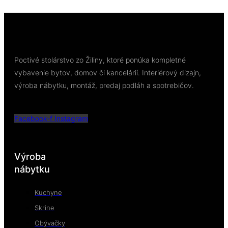
Poctivé stolárstvo zo Žiliny, ktoré ponúka kompletné
vybavenie bytov, domov či kancelárií. Interiérový dizajn,
výroba nábytku, montáž, predaj podláh a spotrebičov.
Facebook-f
Instagram
Výroba
nábytku
Kuchyne
Skrine
Obývačky