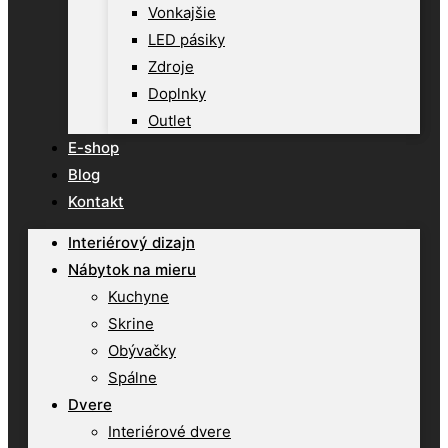
Vonkajšie
LED pásiky
Zdroje
Doplnky
Outlet
E-shop
Blog
Kontakt
Interiérový dizajn
Nábytok na mieru
Kuchyne
Skrine
Obývačky
Spálne
Dvere
Interiérové dvere