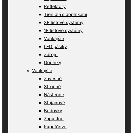
Reflektory
Tienidlá s doplnkami
3F lištové systémy
1F lištové systémy
Vonkajšie
LED pásiky
Zdroje
Doplnky
Vonkajšie
Závesné
Stropné
Nástenné
Stojanové
Bodovky
Zápustné
Kúpeľňové