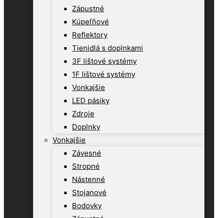
Zápustné
Kúpeľňové
Reflektory
Tienidlá s doplnkami
3F lištové systémy
1F lištové systémy
Vonkajšie
LED pásiky
Zdroje
Doplnky
Vonkajšie
Závesné
Stropné
Nástenné
Stojanové
Bodovky