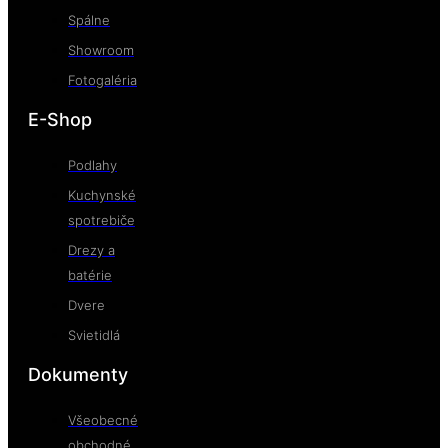
Spálne
Showroom
Fotogaléria
E-Shop
Podlahy
Kuchynské
spotrebiče
Drezy a
batérie
Dvere
Svietidlá
Dokumenty
Všeobecné
obchodné