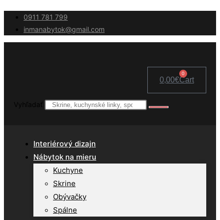
Skip
0911 781 799
to
inmanabytok@gmail.com
content
0
0,00
€
Cart
Vyhľadať
Interiérový dizajn
Nábytok na mieru
Kuchyne
Skrine
Obývačky
Spálne