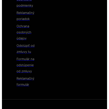
podmienky
Reklamačný
poriadok
Ochrana
osobných
údajov
Odstúpiť od
zmluvy tu
Formulár na
odstúpenie
od zmluvy
Reklamačný
formulár