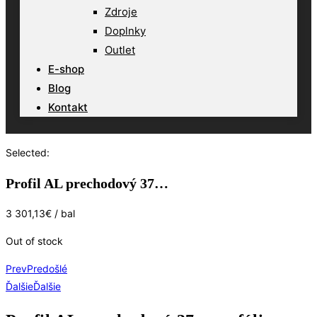
Zdroje
Doplnky
Outlet
E-shop
Blog
Kontakt
Selected:
Profil AL prechodový 37…
3 301,13
€
/ bal
Out of stock
Prev
Predošlé
Ďalšie
Ďalšie