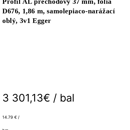
Profil AL prechodový 37 mm, fólia
D676, 1,86 m, samolepiaco-narážací
oblý, 3v1 Egger
3 301,13
€
/ bal
14.79 € /