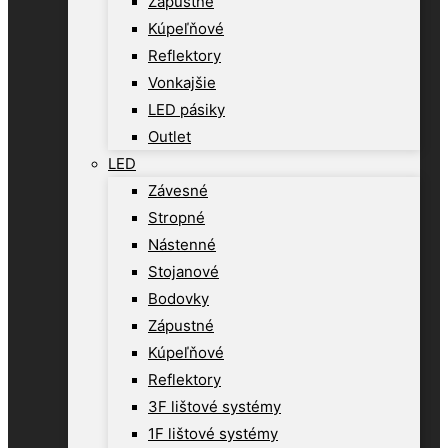
Zápustné
Kúpeľňové
Reflektory
Vonkajšie
LED pásiky
Outlet
LED
Závesné
Stropné
Nástenné
Stojanové
Bodovky
Zápustné
Kúpeľňové
Reflektory
3F lištové systémy
1F lištové systémy