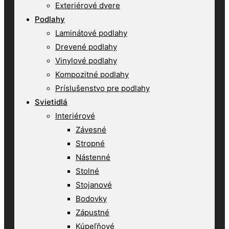
Exteriérové dvere
Podlahy
Laminátové podlahy
Drevené podlahy
Vinylové podlahy
Kompozitné podlahy
Príslušenstvo pre podlahy
Svietidlá
Interiérové
Závesné
Stropné
Nástenné
Stolné
Stojanové
Bodovky
Zápustné
Kúpeľňové