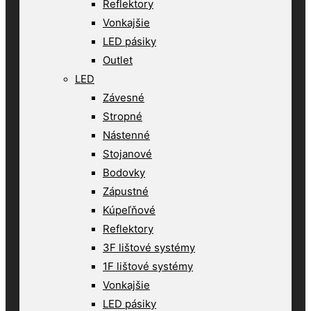
Reflektory
Vonkajšie
LED pásiky
Outlet
LED
Závesné
Stropné
Nástenné
Stojanové
Bodovky
Zápustné
Kúpeľňové
Reflektory
3F lištové systémy
1F lištové systémy
Vonkajšie
LED pásiky