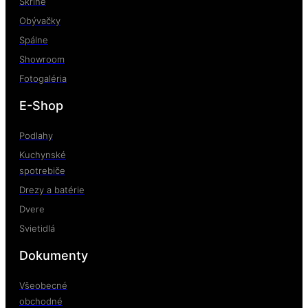
Skrine
Obývačky
Spálne
Showroom
Fotogaléria
E-Shop
Podlahy
Kuchynské
spotrebiče
Drezy a batérie
Dvere
Svietidlá
Dokumenty
Všeobecné
obchodné