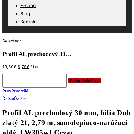
E-shop
Blog
Kontakt
Selected:
Profil AL prechodový 30…
Pôvodná
Aktuálna
19,50
€
8,79
€
/ bal
cena
cena
bola:
je:
Pridať do košíka
množstvo
19,50€.
8,79€.
Prev
Predošlé
Profil
Ďalšie
Ďalšie
AL
prechodový
Profil AL prechodový 30 mm, fólia Dub
30
zlatý 21, 2,79 m, samolepiaco-narážací
mm,
fólia
oblý, LW305w1 Cezar