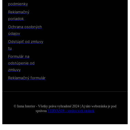
podmienky
Reklamačný
poriadok
Ochrana osobných
údajov
Odstúpiť od zmluvy
tu
Formulár na
odstúpenie od
zmluvy
Reklamačný formulár
© Inma Interior - Všetky práva vyhradené 2024 | Aj táto webstránka je pod
správou
VERVASI® - správa web stránok
×