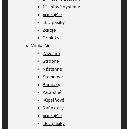
1F lištové systémy
Vonkajšie
LED pásiky
Zdroje
Doplnky
Vonkajšie
Závesné
Stropné
Nástenné
Stojanové
Bodovky
Zápustné
Kúpeľňové
Reflektory
Vonkajšie
LED pásiky