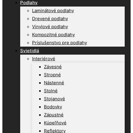
Podlahy
Laminátové podlahy
Drevené podlahy
Vinylové podlahy
Kompozitné podlahy
Príslušenstvo pre podlahy
Svietidlá
Interiérové
Závesné
Stropné
Nástenné
Stolné
Stojanové
Bodovky
Zápustné
Kúpeľňové
Reflektory