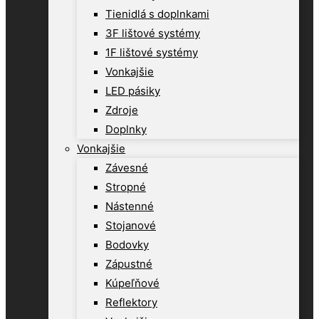
Tienidlá s doplnkami
3F lištové systémy
1F lištové systémy
Vonkajšie
LED pásiky
Zdroje
Doplnky
Vonkajšie
Závesné
Stropné
Nástenné
Stojanové
Bodovky
Zápustné
Kúpeľňové
Reflektory