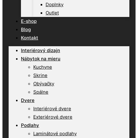
Doplnky
Outlet
E-shop
Blog
Kontakt
Interiérový dizajn
Nábytok na mieru
Kuchyne
Skrine
Obývačky
Spálne
Dvere
Interiérové dvere
Exteriérové dvere
Podlahy
Laminátové podlahy