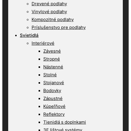
Drevené podlahy
Vinylové podlahy
Kompozitné podlahy
Príslušenstvo pre podlahy
Svietidlá
Interiérové
Závesné
Stropné
Nástenné
Stolné
Stojanové
Bodovky
Zápustné
Kúpeľňové
Reflektory
Tienidlá s doplnkami
3F lištové systémy