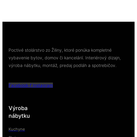
11,89
€
/ bal
Pridať do košíka
Poctivé stolárstvo zo Žiliny, ktoré ponúka kompletné
vybavenie bytov, domov či kancelárií. Interiérový dizajn,
výroba nábytku, montáž, predaj podláh a spotrebičov.
Facebook-f
Instagram
Výroba
nábytku
Kuchyne