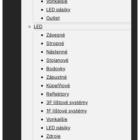
Vonkajšie
LED pásiky
Outlet
LED
Závesné
Stropné
Nástenné
Stojanové
Bodovky
Zápustné
Kúpeľňové
Reflektory
3F lištové systémy
1F lištové systémy
Vonkajšie
LED pásiky
Zdroje