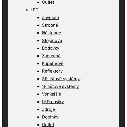
Outlet
LED
Závesné
Stropné
Nástenné
Stojanové
Bodovky
Zápustné
Kúpeľňové
Reflektory
3F lištové systémy
1F lištové systémy
Vonkajšie
LED pásiky
Zdroje
Doplnky
Outlet