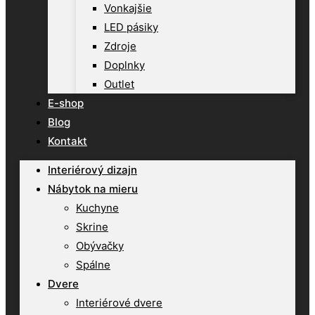
Vonkajšie
LED pásiky
Zdroje
Doplnky
Outlet
E-shop
Blog
Kontakt
Interiérový dizajn
Nábytok na mieru
Kuchyne
Skrine
Obývačky
Spálne
Dvere
Interiérové dvere