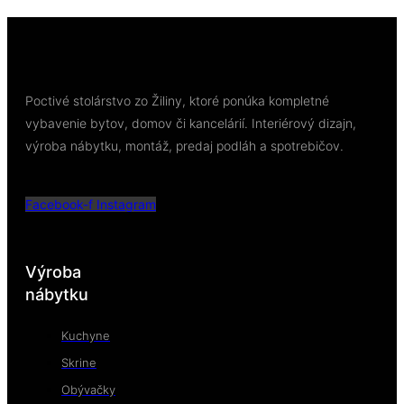
Poctivé stolárstvo zo Žiliny, ktoré ponúka kompletné
vybavenie bytov, domov či kancelárií. Interiérový dizajn,
výroba nábytku, montáž, predaj podláh a spotrebičov.
Facebook-f
Instagram
Výroba
nábytku
Kuchyne
Skrine
Obývačky