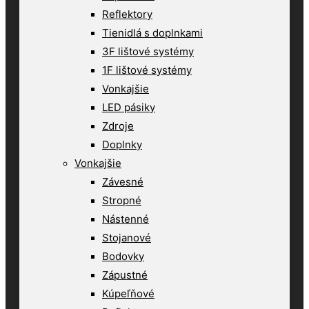
Reflektory
Tienidlá s doplnkami
3F lištové systémy
1F lištové systémy
Vonkajšie
LED pásiky
Zdroje
Doplnky
Vonkajšie
Závesné
Stropné
Nástenné
Stojanové
Bodovky
Zápustné
Kúpeľňové