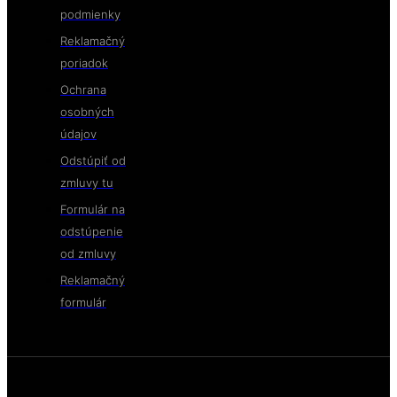
podmienky
Reklamačný
poriadok
Ochrana
osobných
údajov
Odstúpiť od
zmluvy tu
Formulár na
odstúpenie
od zmluvy
Reklamačný
formulár