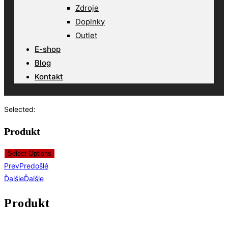
Zdroje
Doplnky
Outlet
E-shop
Blog
Kontakt
Selected:
Produkt
Select Options
Prev
Predošlé
Ďalšie
Ďalšie
Produkt