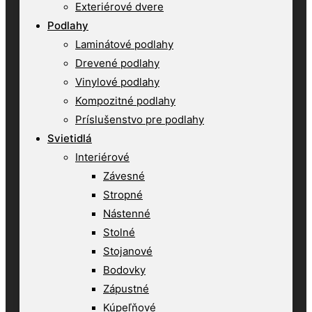
Exteriérové dvere
Podlahy
Laminátové podlahy
Drevené podlahy
Vinylové podlahy
Kompozitné podlahy
Príslušenstvo pre podlahy
Svietidlá
Interiérové
Závesné
Stropné
Nástenné
Stolné
Stojanové
Bodovky
Zápustné
Kúpeľňové