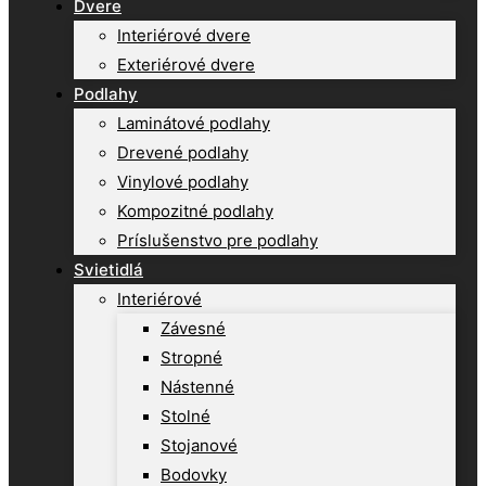
Dvere
Interiérové dvere
Exteriérové dvere
Podlahy
Laminátové podlahy
Drevené podlahy
Vinylové podlahy
Kompozitné podlahy
Príslušenstvo pre podlahy
Svietidlá
Interiérové
Závesné
Stropné
Nástenné
Stolné
Stojanové
Bodovky