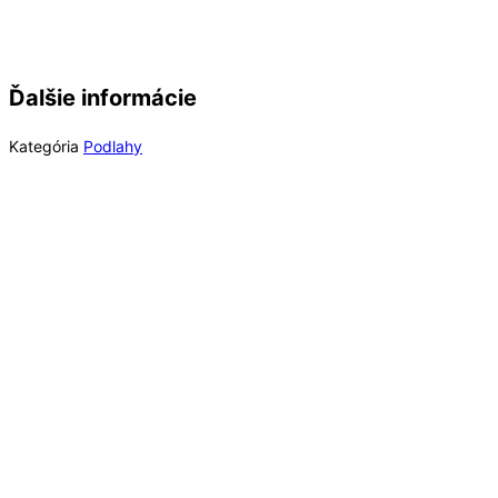
Ďalšie informácie
Kategória
Podlahy
Rýchly náhľad
Out of Stock
Rýchly náhľad
Laminátové podlahy
Long Plank 8 Dub Blonde Montanara K847, EIR (MR)
8 mm Long Plank AC4/32 4V 1clic2go pure+