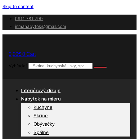
Skip to content
0911 781 799
inmanabytok@gmail.com
0,00
€
0
Cart
Vyhľadať
Interiérový dizajn
Nábytok na mieru
Kuchyne
Skrine
Obývačky
Spálne