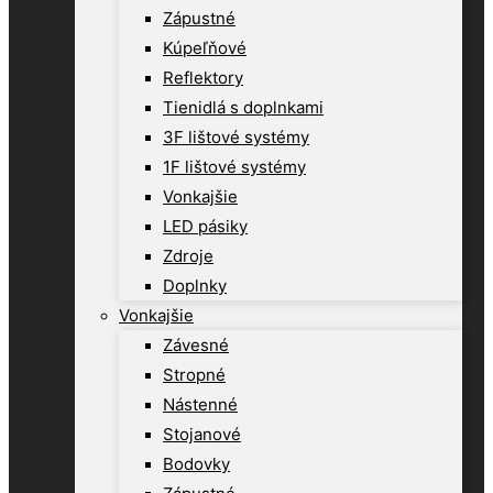
Zápustné
Kúpeľňové
Reflektory
Tienidlá s doplnkami
3F lištové systémy
1F lištové systémy
Vonkajšie
LED pásiky
Zdroje
Doplnky
Vonkajšie
Závesné
Stropné
Nástenné
Stojanové
Bodovky