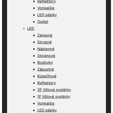
Reflektory
Vonkajšie
LED pásiky
Outlet
LED
Závesné
Stropné
Nástenné
Stojanové
Bodovky
Zápustné
Kúpeľňové
Reflektory
3F lištové systémy
1F lištové systémy
Vonkajšie
LED pásiky