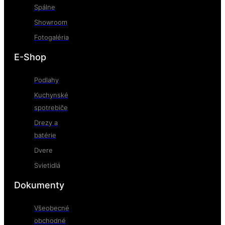
Spálne
Showroom
Fotogaléria
E-Shop
Podlahy
Kuchynské
spotrebiče
Drezy a
batérie
Dvere
Svietidlá
Dokumenty
Všeobecné
obchodné