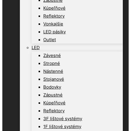
Zápustné
Kúpeľňové
Reflektory
Vonkajšie
LED pásiky
Outlet
LED
Závesné
Stropné
Nástenné
Stojanové
Bodovky
Zápustné
Kúpeľňové
Reflektory
3F lištové systémy
1F lištové systémy