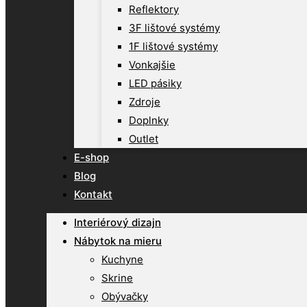
Reflektory
3F lištové systémy
1F lištové systémy
Vonkajšie
LED pásiky
Zdroje
Doplnky
Outlet
E-shop
Blog
Kontakt
Interiérový dizajn
Nábytok na mieru
Kuchyne
Skrine
Obývačky