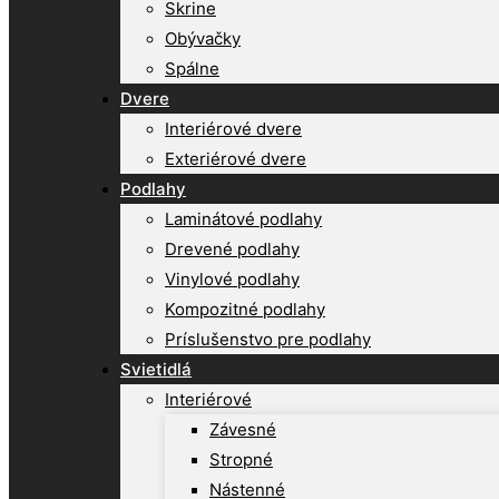
Skrine
Obývačky
Spálne
Dvere
Interiérové dvere
Exteriérové dvere
Podlahy
Laminátové podlahy
Drevené podlahy
Vinylové podlahy
Kompozitné podlahy
Príslušenstvo pre podlahy
Svietidlá
Interiérové
Závesné
Stropné
Nástenné