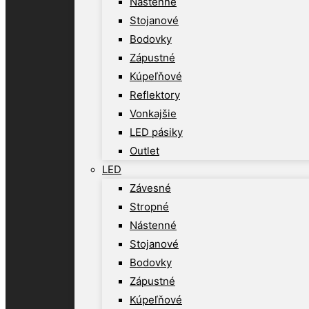
Nástenné
Stojanové
Bodovky
Zápustné
Kúpeľňové
Reflektory
Vonkajšie
LED pásiky
Outlet
LED
Závesné
Stropné
Nástenné
Stojanové
Bodovky
Zápustné
Kúpeľňové