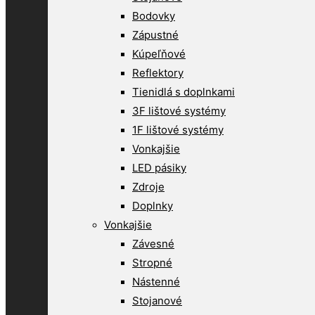
Bodovky
Zápustné
Kúpeľňové
Reflektory
Tienidlá s doplnkami
3F lištové systémy
1F lištové systémy
Vonkajšie
LED pásiky
Zdroje
Doplnky
Vonkajšie
Závesné
Stropné
Nástenné
Stojanové