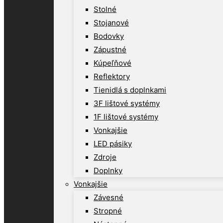
Stolné
Stojanové
Bodovky
Zápustné
Kúpeľňové
Reflektory
Tienidlá s doplnkami
3F lištové systémy
1F lištové systémy
Vonkajšie
LED pásiky
Zdroje
Doplnky
Vonkajšie
Závesné
Stropné