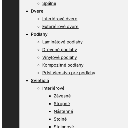
Spálne
Dvere
Interiérové dvere
Exteriérové dvere
Podlahy
Laminátové podlahy
Drevené podlahy
Vinylové podlahy
Kompozitné podlahy
Príslušenstvo pre podlahy
Svietidlá
Interiérové
Závesné
Stropné
Nástenné
Stolné
Stojanové