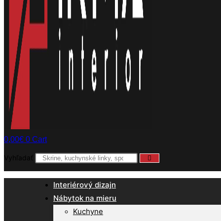
0,00
€
0
Cart
Vyhľadať
Interiérový dizajn
Nábytok na mieru
Kuchyne