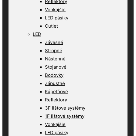
Reflektory
Vonkajšie
LED pásiky
Outlet
LED
Závesné
Stropné
Nástenné
Stojanové
Bodovky
Zápustné
Kúpeľňové
Reflektory
3F lištové systémy
1F lištové systémy
Vonkajšie
LED pásiky