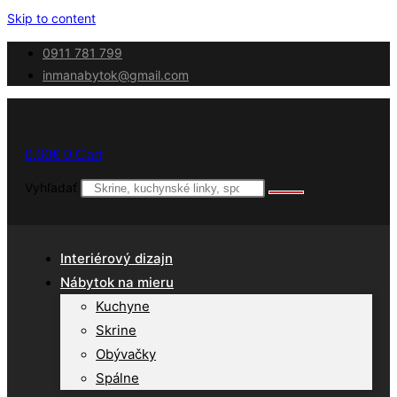
Skip to content
0911 781 799
inmanabytok@gmail.com
0,00
€
0
Cart
Vyhľadať
Interiérový dizajn
Nábytok na mieru
Kuchyne
Skrine
Obývačky
Spálne