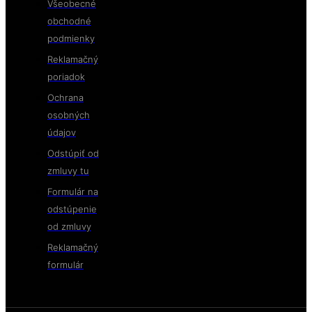
Všeobecné
obchodné
podmienky
Reklamačný
poriadok
Ochrana
osobných
údajov
Odstúpiť od
zmluvy tu
Formulár na
odstúpenie
od zmluvy
Reklamačný
formulár