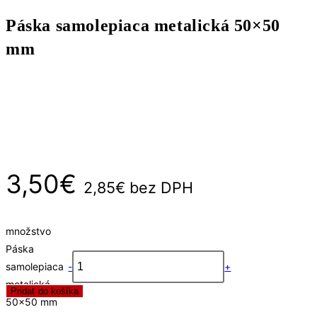
Páska samolepiaca metalická 50×50
mm
3,50
€
2,85
€
bez DPH
množstvo
Páska
samolepiaca
-
+
metalická
Pridať do košíka
50x50 mm