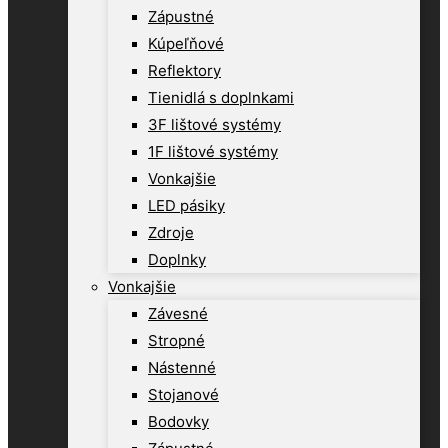
Zápustné
Kúpeľňové
Reflektory
Tienidlá s doplnkami
3F lištové systémy
1F lištové systémy
Vonkajšie
LED pásiky
Zdroje
Doplnky
Vonkajšie
Závesné
Stropné
Nástenné
Stojanové
Bodovky