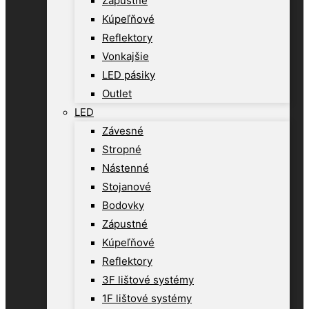
Zápustné
Kúpeľňové
Reflektory
Vonkajšie
LED pásiky
Outlet
LED
Závesné
Stropné
Nástenné
Stojanové
Bodovky
Zápustné
Kúpeľňové
Reflektory
3F lištové systémy
1F lištové systémy