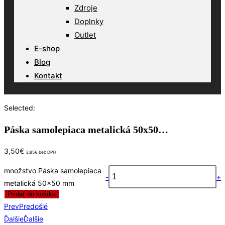
Zdroje
Doplnky
Outlet
E-shop
Blog
Kontakt
Selected:
Páska samolepiaca metalická 50x50…
3,50
€
2,85
€
bez DPH
množstvo Páska samolepiaca
-
+
metalická 50x50 mm
Pridať do košíka
Prev
Predošlé
Ďalšie
Ďalšie