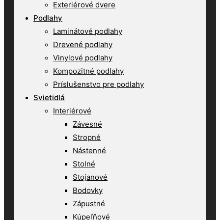
Exteriérové dvere
Podlahy
Laminátové podlahy
Drevené podlahy
Vinylové podlahy
Kompozitné podlahy
Príslušenstvo pre podlahy
Svietidlá
Interiérové
Závesné
Stropné
Nástenné
Stolné
Stojanové
Bodovky
Zápustné
Kúpeľňové