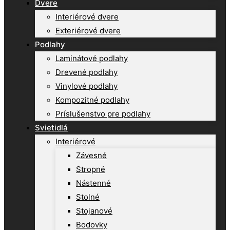
Dvere
Interiérové dvere
Exteriérové dvere
Podlahy
Laminátové podlahy
Drevené podlahy
Vinylové podlahy
Kompozitné podlahy
Príslušenstvo pre podlahy
Svietidlá
Interiérové
Závesné
Stropné
Nástenné
Stolné
Stojanové
Bodovky