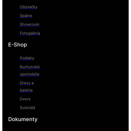
Obývačky
Spálne
Showroom
Fotogaléria
E-Shop
Podlahy
Kuchynské
spotrebiče
Drezy a
batérie
Dvere
Svietidlá
Dokumenty