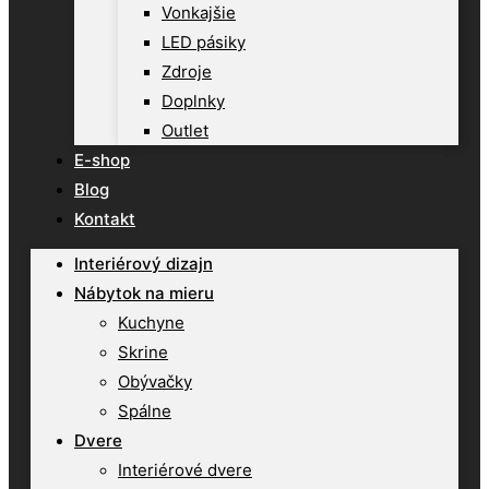
Vonkajšie
LED pásiky
Zdroje
Doplnky
Outlet
E-shop
Blog
Kontakt
Interiérový dizajn
Nábytok na mieru
Kuchyne
Skrine
Obývačky
Spálne
Dvere
Interiérové dvere