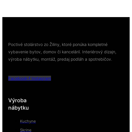
Viac info
Poctivé stolárstvo zo Žiliny, ktoré ponúka kompletné
vybavenie bytov, domov či kancelárií. Interiérový dizajn,
výroba nábytku, montáž, predaj podláh a spotrebičov.
Facebook-f
Instagram
Výroba
nábytku
Kuchyne
Skrine