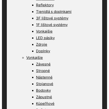
Reflektory
Tienidlá s doplnkami
3F lištové systémy
1F lištové systémy
Vonkajšie
LED pásiky
Zdroje
Doplnky
Vonkajšie
Závesné
Stropné
Nástenné
Stojanové
Bodovky
Zápustné
Kúpeľňové