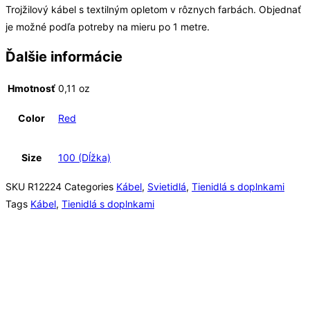
Trojžilový kábel s textilným opletom v rôznych farbách. Objednať
je možné podľa potreby na mieru po 1 metre.
Ďalšie informácie
Hmotnosť
0,11 oz
Color
Red
Size
100 (Dĺžka)
SKU
R12224
Categories
Kábel
,
Svietidlá
,
Tienidlá s doplnkami
Tags
Kábel
,
Tienidlá s doplnkami
Rýchly náhľad