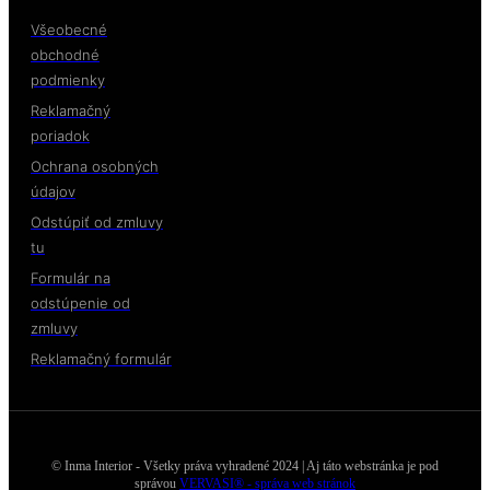
Všeobecné
obchodné
podmienky
Reklamačný
poriadok
Ochrana osobných
údajov
Odstúpiť od zmluvy
tu
Formulár na
odstúpenie od
zmluvy
Reklamačný formulár
© Inma Interior - Všetky práva vyhradené 2024 | Aj táto webstránka je pod
správou
VERVASI® - správa web stránok