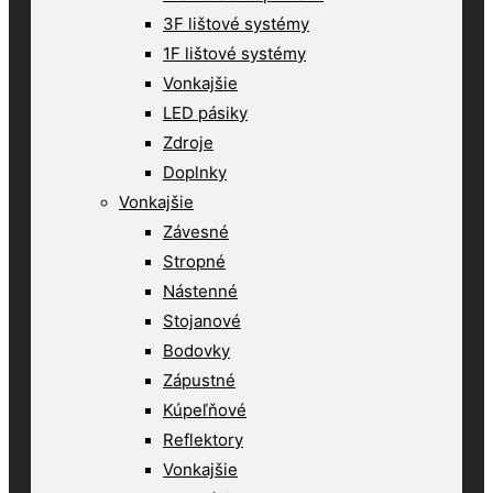
3F lištové systémy
1F lištové systémy
Vonkajšie
LED pásiky
Zdroje
Doplnky
Vonkajšie
Závesné
Stropné
Nástenné
Stojanové
Bodovky
Zápustné
Kúpeľňové
Reflektory
Vonkajšie