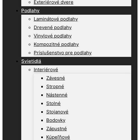
Exteriérové dvere
Podlahy
Laminátové podlahy
Drevené podlahy
Vinylové podlahy
Kompozitné podlahy
Príslušenstvo pre podlahy
Svietidlá
Interiérové
Závesné
Stropné
Nástenné
Stolné
Stojanové
Bodovky
Zápustné
Kúpeľňové