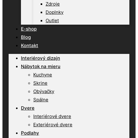
Zdroje
Doplnky
Outlet
E-shop
Blog
Kontakt
Interiérový dizajn
Nábytok na mieru
Kuchyne
Skrine
Obývačky
Spálne
Dvere
Interiérové dvere
Exteriérové dvere
Podlahy