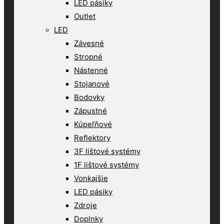
LED pásiky
Outlet
LED
Závesné
Stropné
Nástenné
Stojanové
Bodovky
Zápustné
Kúpeľňové
Reflektory
3F lištové systémy
1F lištové systémy
Vonkajšie
LED pásiky
Zdroje
Doplnky