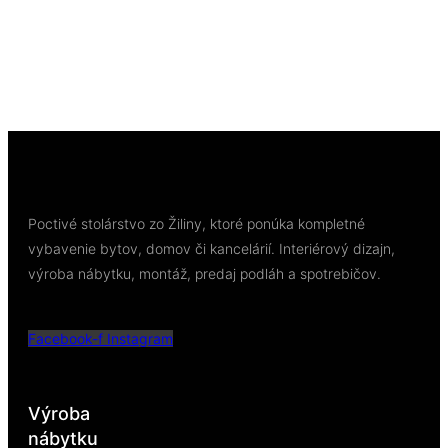
E27 15W
28,00
€
Pridať do košíka
Poctivé stolárstvo zo Žiliny, ktoré ponúka kompletné
vybavenie bytov, domov či kancelárií. Interiérový dizajn,
výroba nábytku, montáž, predaj podláh a spotrebičov.
Facebook-f
Instagram
Výroba
nábytku