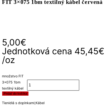
FIT 3×075 1bm textilný kábel červená
5,00
€
Jednotková cena
45,45
€
/
oz
množstvo FIT
3x075 1bm
textilný kábel
Pridať do košíka
červená
Tienidlá s doplnkami;Kábel