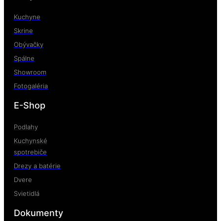
Kuchyne
Skrine
Obývačky
Spálne
Showroom
Fotogaléria
E-Shop
Podlahy
Kuchynské
spotrebiče
Drezy a batérie
Dvere
Svietidlá
Dokumenty