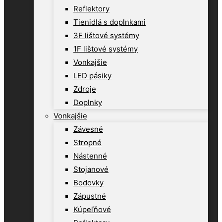
Reflektory
Tienidlá s doplnkami
3F lištové systémy
1F lištové systémy
Vonkajšie
LED pásiky
Zdroje
Doplnky
Vonkajšie
Závesné
Stropné
Nástenné
Stojanové
Bodovky
Zápustné
Kúpeľňové