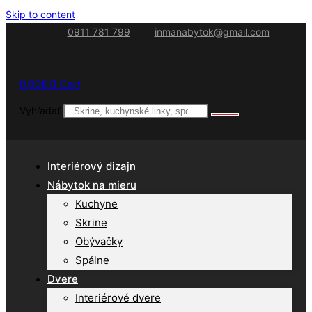
Skip to content
0911 781 799
inmanabytok@gmail.com
0,00
€
0
Cart
Vyhľadať
Interiérový dizajn
Nábytok na mieru
Kuchyne
Skrine
Obývačky
Spálne
Dvere
Interiérové dvere