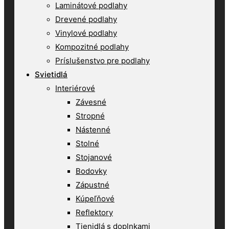
Laminátové podlahy
Drevené podlahy
Vinylové podlahy
Kompozitné podlahy
Príslušenstvo pre podlahy
Svietidlá
Interiérové
Závesné
Stropné
Nástenné
Stolné
Stojanové
Bodovky
Zápustné
Kúpeľňové
Reflektory
Tienidlá s doplnkami