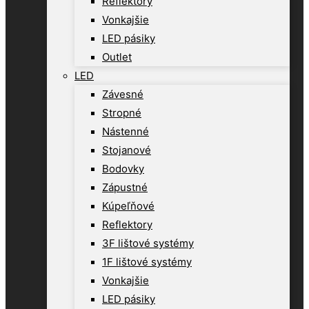
Reflektory
Vonkajšie
LED pásiky
Outlet
LED
Závesné
Stropné
Nástenné
Stojanové
Bodovky
Zápustné
Kúpeľňové
Reflektory
3F lištové systémy
1F lištové systémy
Vonkajšie
LED pásiky