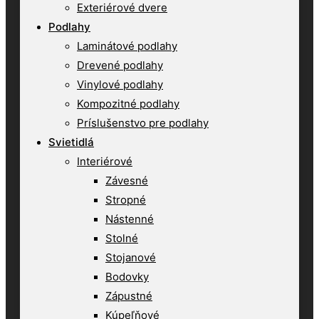
Exteriérové dvere
Podlahy
Laminátové podlahy
Drevené podlahy
Vinylové podlahy
Kompozitné podlahy
Príslušenstvo pre podlahy
Svietidlá
Interiérové
Závesné
Stropné
Nástenné
Stolné
Stojanové
Bodovky
Zápustné
Kúpeľňové