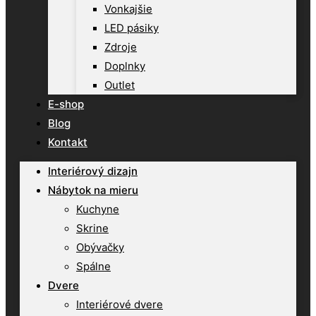
Vonkajšie
LED pásiky
Zdroje
Doplnky
Outlet
E-shop
Blog
Kontakt
Interiérový dizajn
Nábytok na mieru
Kuchyne
Skrine
Obývačky
Spálne
Dvere
Interiérové dvere