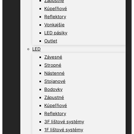
Zápustné
Kúpeľňové
Reflektory
Vonkajšie
LED pásiky
Outlet
LED
Závesné
Stropné
Nástenné
Stojanové
Bodovky
Zápustné
Kúpeľňové
Reflektory
3F lištové systémy
1F lištové systémy