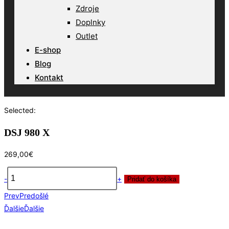
Zdroje
Doplnky
Outlet
E-shop
Blog
Kontakt
Selected:
DSJ 980 X
269,00
€
-
+
Pridať do košíka
množstvo
Prev
Predošlé
DSJ
Ďalšie
Ďalšie
980
X