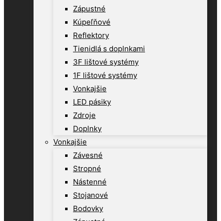
Zápustné
Kúpeľňové
Reflektory
Tienidlá s doplnkami
3F lištové systémy
1F lištové systémy
Vonkajšie
LED pásiky
Zdroje
Doplnky
Vonkajšie
Závesné
Stropné
Nástenné
Stojanové
Bodovky