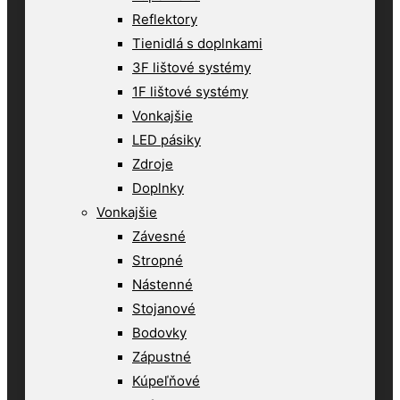
Reflektory
Tienidlá s doplnkami
3F lištové systémy
1F lištové systémy
Vonkajšie
LED pásiky
Zdroje
Doplnky
Vonkajšie
Závesné
Stropné
Nástenné
Stojanové
Bodovky
Zápustné
Kúpeľňové