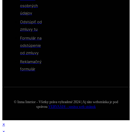
osobných
údajov
Odstúpiť od
zmluvy tu
Formulár na
odstúpenie
od zmluvy
Reklamačný
formulár
© Inma Interior - Všetky práva vyhradené 2024 | Aj táto webstránka je pod
správou
VERVASI® - správa web stránok
×
×