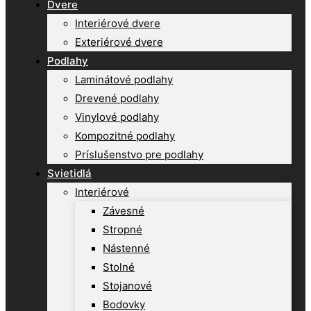
Dvere
Interiérové dvere
Exteriérové dvere
Podlahy
Laminátové podlahy
Drevené podlahy
Vinylové podlahy
Kompozitné podlahy
Príslušenstvo pre podlahy
Svietidlá
Interiérové
Závesné
Stropné
Nástenné
Stolné
Stojanové
Bodovky