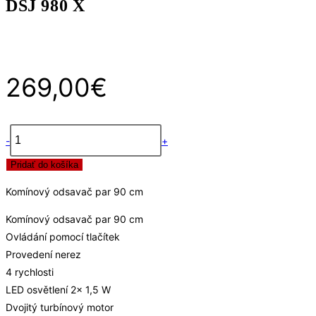
DSJ 980 X
269,00
€
-
+
množstvo
Pridať do košíka
DSJ
980
Komínový odsavač par 90 cm
X
Komínový odsavač par 90 cm
Ovládání pomocí tlačítek
Provedení nerez
4 rychlosti
LED osvětlení 2x 1,5 W
Dvojitý turbínový motor