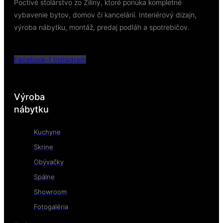
Poctivé stolárstvo zo Žiliny, ktoré ponúka kompletné
vybavenie bytov, domov či kancelárií. Interiérový dizajn,
výroba nábytku, montáž, predaj podláh a spotrebičov.
Facebook-f
Instagram
Výroba
nábytku
Kuchyne
Skrine
Obývačky
Spálne
Showroom
Fotogaléria