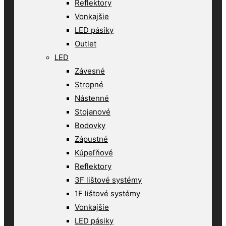
Reflektory
Vonkajšie
LED pásiky
Outlet
LED
Závesné
Stropné
Nástenné
Stojanové
Bodovky
Zápustné
Kúpeľňové
Reflektory
3F lištové systémy
1F lištové systémy
Vonkajšie
LED pásiky