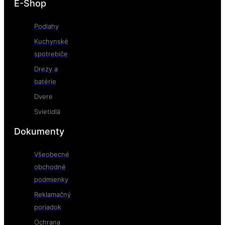
E-Shop
Podlahy
Kuchynské
spotrebiče
Drezy a
batérie
Dvere
Svietidlá
Dokumenty
Všeobecné
obchodné
podmienky
Reklamačný
poriadok
Ochrana