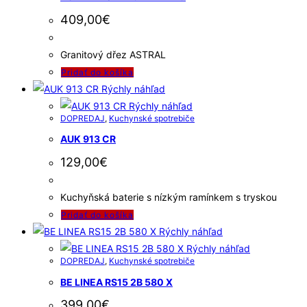
409,00
€
Granitový dřez ASTRAL
Pridať do košíka
Rýchly náhľad
Rýchly náhľad
DOPREDAJ
,
Kuchynské spotrebiče
AUK 913 CR
129,00
€
Kuchyňská baterie s nízkým ramínkem s tryskou
Pridať do košíka
Rýchly náhľad
Rýchly náhľad
DOPREDAJ
,
Kuchynské spotrebiče
BE LINEA RS15 2B 580 X
399,00
€