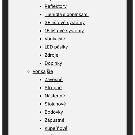
Reflektory
Tienidlá s doplnkami
3F lištové systémy
1F lištové systémy
Vonkajšie
LED pásiky
Zdroje
Doplnky
Vonkajšie
Závesné
Stropné
Nástenné
Stojanové
Bodovky
Zápustné
Kúpeľňové