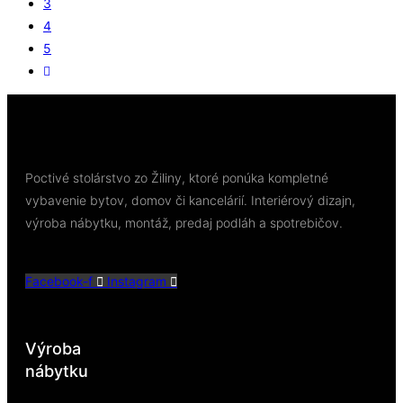
3
4
5
Poctivé stolárstvo zo Žiliny, ktoré ponúka kompletné
vybavenie bytov, domov či kancelárií. Interiérový dizajn,
výroba nábytku, montáž, predaj podláh a spotrebičov.
Facebook-f
Instagram
Výroba
nábytku