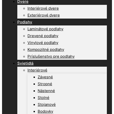
Dvere
Interiérové dvere
Exteriérové dvere
Podlahy
Laminátové podlahy
Drevené podlahy
Vinylové podlahy
Kompozitné podlahy
Príslušenstvo pre podlahy
Svietidlá
Interiérové
Závesné
Stropné
Nástenné
Stolné
Stojanové
Bodovky