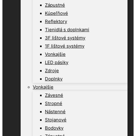
Zápustné
Kúpeľňové
Reflektory
Tienidlá s doplnkami
3F lištové systémy
1F lištové systémy
Vonkajšie
LED pásiky
Zdroje
Doplnky
Vonkajšie
Závesné
Stropné
Nástenné
Stojanové
Bodovky