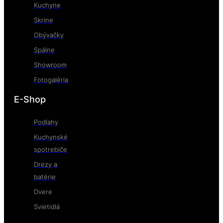
Kuchyne
Skrine
Obývačky
Spálne
Showroom
Fotogaléria
E-Shop
Podlahy
Kuchynské
spotrebiče
Drezy a
batérie
Dvere
Svietidlá