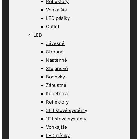
Reflektory
Vonkajšie
LED pásiky
Outlet
LED
Závesné
Stropné
Nástenné
Stojanové
Bodovky
Zápustné
Kúpeľňové
Reflektory
3F lištové systémy
1F lištové systémy
Vonkajšie
LED pásiky