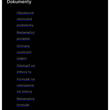
Dokumenty
Všeobecné
obchodné
podmienky
Reklamačný
poriadok
Ochrana
osobných
údajov
Odstúpiť od
zmluvy tu
Formulár na
odstúpenie
od zmluvy
Reklamačný
formulár