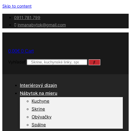
Skip to content
0911 781 799
inmanabytok@gmail.com
0,00
€
0
Cart
Vyhľadať
Interiérový dizajn
Nábytok na mieru
Kuchyne
Skrine
Obývačky
Spálne