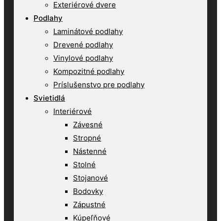
Exteriérové dvere
Podlahy
Laminátové podlahy
Drevené podlahy
Vinylové podlahy
Kompozitné podlahy
Príslušenstvo pre podlahy
Svietidlá
Interiérové
Závesné
Stropné
Nástenné
Stolné
Stojanové
Bodovky
Zápustné
Kúpeľňové