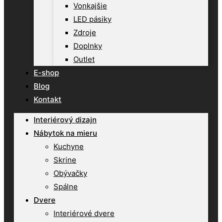
Vonkajšie
LED pásiky
Zdroje
Doplnky
Outlet
E-shop
Blog
Kontakt
Interiérový dizajn
Nábytok na mieru
Kuchyne
Skrine
Obývačky
Spálne
Dvere
Interiérové dvere