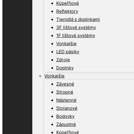
Kúpeľňové
Reflektory
Tienidlá s doplnkami
3F lištové systémy
1F lištové systémy
Vonkajšie
LED pásiky
Zdroje
Doplnky
Vonkajšie
Závesné
Stropné
Nástenné
Stojanové
Bodovky
Zápustné
Kúpeľňové