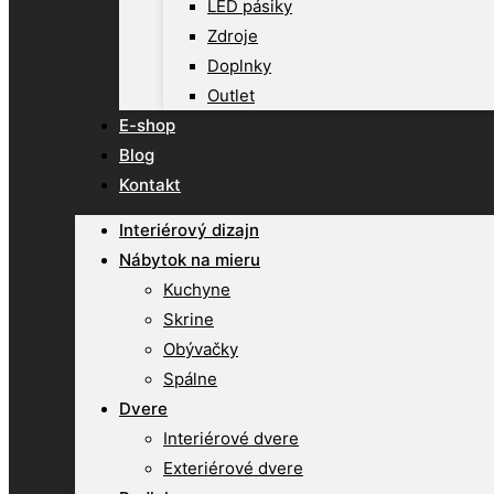
LED pásiky
Zdroje
Doplnky
Outlet
E-shop
Blog
Kontakt
Interiérový dizajn
Nábytok na mieru
Kuchyne
Skrine
Obývačky
Spálne
Dvere
Interiérové dvere
Exteriérové dvere