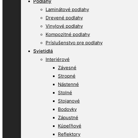
Podlahy
Laminátové podlahy
Drevené podlahy
Vinylové podlahy
Kompozitné podlahy
Príslušenstvo pre podlahy
Svietidlá
Interiérové
Závesné
Stropné
Nástenné
Stolné
Stojanové
Bodovky
Zápustné
Kúpeľňové
Reflektory