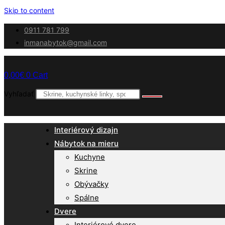
Skip to content
0911 781 799
inmanabytok@gmail.com
0,00
€
0
Cart
Vyhľadať
Interiérový dizajn
Nábytok na mieru
Kuchyne
Skrine
Obývačky
Spálne
Dvere
Interiérové dvere