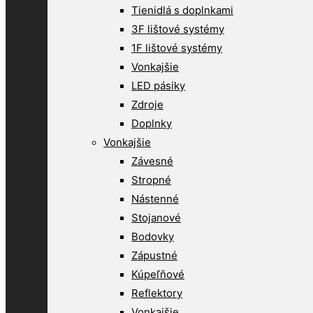
Tienidlá s doplnkami
3F lištové systémy
1F lištové systémy
Vonkajšie
LED pásiky
Zdroje
Doplnky
Vonkajšie
Závesné
Stropné
Nástenné
Stojanové
Bodovky
Zápustné
Kúpeľňové
Reflektory
Vonkajšie