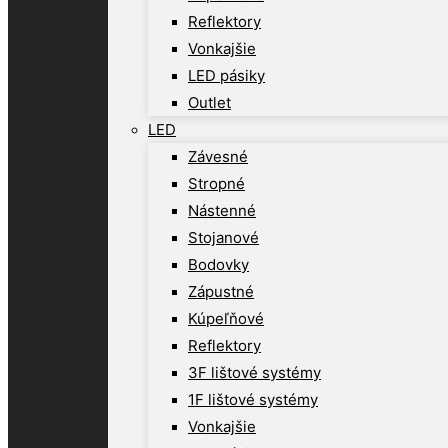
Reflektory
Vonkajšie
LED pásiky
Outlet
LED
Závesné
Stropné
Nástenné
Stojanové
Bodovky
Zápustné
Kúpeľňové
Reflektory
3F lištové systémy
1F lištové systémy
Vonkajšie