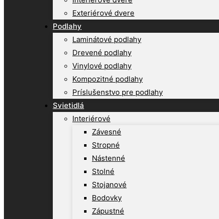
Exteriérové dvere
Podlahy
Laminátové podlahy
Drevené podlahy
Vinylové podlahy
Kompozitné podlahy
Príslušenstvo pre podlahy
Svietidlá
Interiérové
Závesné
Stropné
Nástenné
Stolné
Stojanové
Bodovky
Zápustné