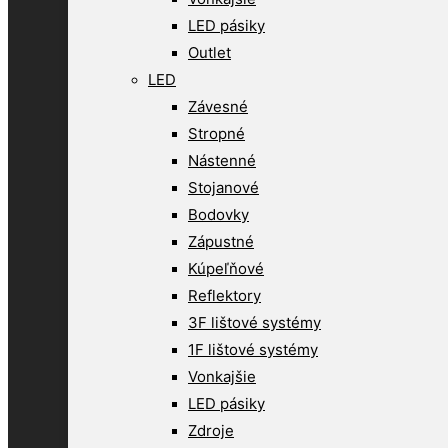
LED pásiky
Outlet
LED
Závesné
Stropné
Nástenné
Stojanové
Bodovky
Zápustné
Kúpeľňové
Reflektory
3F lištové systémy
1F lištové systémy
Vonkajšie
LED pásiky
Zdroje