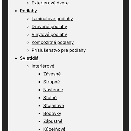
Exteriérové dvere
Podlahy
Laminátové podlahy
Drevené podlahy
Vinylové podlahy
Kompozitné podlahy
Príslušenstvo pre podlahy
Svietidlá
Interiérové
Závesné
Stropné
Nástenné
Stolné
Stojanové
Bodovky
Zápustné
Kúpeľňové