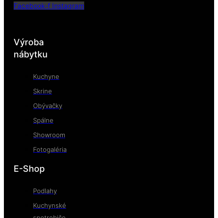
Facebook-f
Instagram
Výroba
nábytku
Kuchyne
Skrine
Obývačky
Spálne
Showroom
Fotogaléria
E-Shop
Podlahy
Kuchynské
spotrebiče