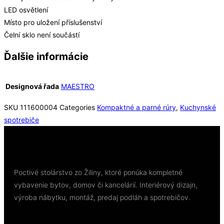
LED osvětlení
Místo pro uložení příslušenství
Čelní sklo není součástí
Ďalšie informácie
Designová řada
MAESTRO
SKU
111600004
Categories
Kompaktné a parné rúry
,
Kuchynské
spotrebiče
Poctivé stolárstvo zo Žiliny, ktoré ponúka kompletné
vybavenie bytov, domov či kancelárií. Interiérový dizajn,
výroba nábytku, montáž, predaj podláh a spotrebičov.