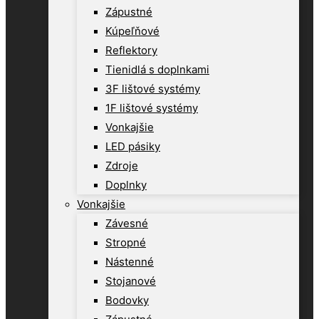
Zápustné
Kúpeľňové
Reflektory
Tienidlá s doplnkami
3F lištové systémy
1F lištové systémy
Vonkajšie
LED pásiky
Zdroje
Doplnky
Vonkajšie
Závesné
Stropné
Nástenné
Stojanové
Bodovky