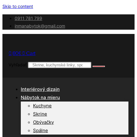
Skip to content
0911 781 799
inmanabytok@gmail.com
0,00
€
0
Cart
Vyhľadať
Interiérový dizajn
Nábytok na mieru
Kuchyne
Skrine
Obývačky
Spálne