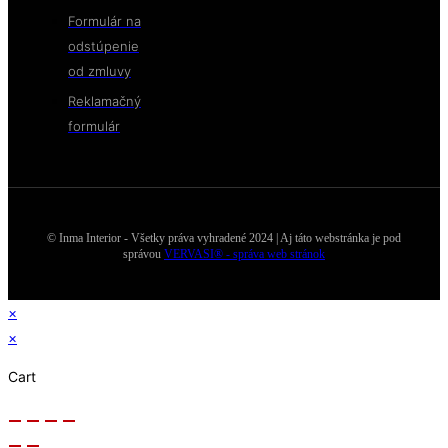
Formulár na
odstúpenie
od zmluvy
Reklamačný
formulár
© Inma Interior - Všetky práva vyhradené 2024 | Aj táto webstránka je pod
správou
VERVASI® - správa web stránok
×
×
Cart