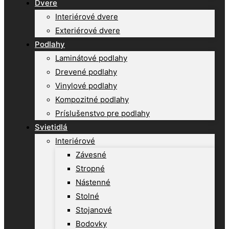
Dvere
Interiérové dvere
Exteriérové dvere
Podlahy
Laminátové podlahy
Drevené podlahy
Vinylové podlahy
Kompozitné podlahy
Príslušenstvo pre podlahy
Svietidlá
Interiérové
Závesné
Stropné
Nástenné
Stolné
Stojanové
Bodovky