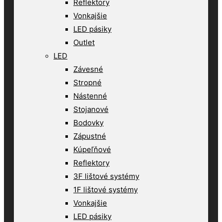
Reflektory
Vonkajšie
LED pásiky
Outlet
LED
Závesné
Stropné
Nástenné
Stojanové
Bodovky
Zápustné
Kúpeľňové
Reflektory
3F lištové systémy
1F lištové systémy
Vonkajšie
LED pásiky