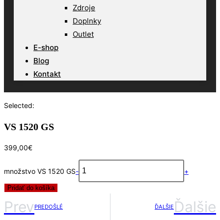
Zdroje
Doplnky
Outlet
E-shop
Blog
Kontakt
Selected:
VS 1520 GS
399,00
€
množstvo VS 1520 GS
-
+
Pridať do košíka
Prev
Ďalšie
PREDOŠLÉ
ĎALŠIE