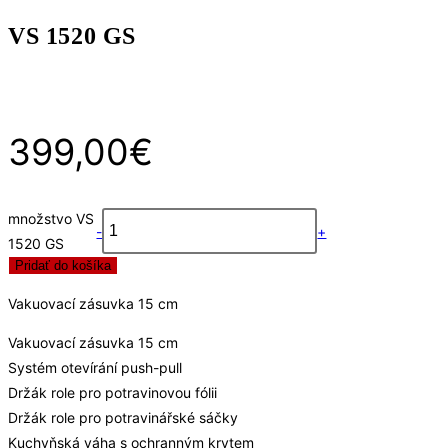
VS 1520 GS
399,00
€
množstvo VS
-
+
1520 GS
Pridať do košíka
Vakuovací zásuvka 15 cm
Vakuovací zásuvka 15 cm
Systém otevírání push-pull
Držák role pro potravinovou fólii
Držák role pro potravinářské sáčky
Kuchyňská váha s ochranným krytem