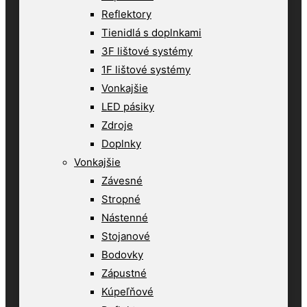
Reflektory
Tienidlá s doplnkami
3F lištové systémy
1F lištové systémy
Vonkajšie
LED pásiky
Zdroje
Doplnky
Vonkajšie
Závesné
Stropné
Nástenné
Stojanové
Bodovky
Zápustné
Kúpeľňové