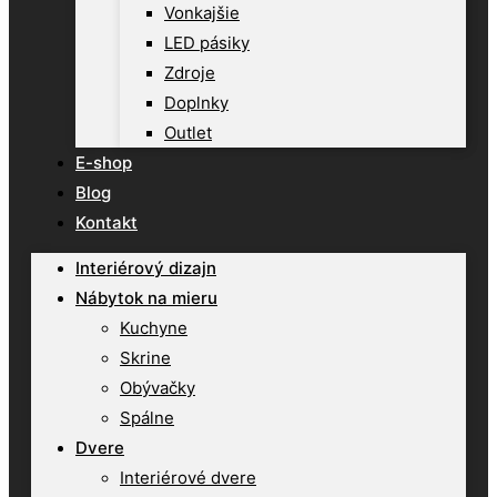
Vonkajšie
LED pásiky
Zdroje
Doplnky
Outlet
E-shop
Blog
Kontakt
Interiérový dizajn
Nábytok na mieru
Kuchyne
Skrine
Obývačky
Spálne
Dvere
Interiérové dvere