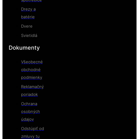
Drezy a
batérie
Dvere
Svietidlá
Dokumenty
Všeobecné
obchodné
podmienky
Reklamačný
poriadok
Ochrana
osobných
údajov
Odstúpiť od
zmluvy tu