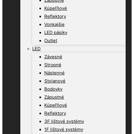
Zápustné
Kúpeľňové
Reflektory
Vonkajšie
LED pásiky
Outlet
LED
Závesné
Stropné
Nástenné
Stojanové
Bodovky
Zápustné
Kúpeľňové
Reflektory
3F lištové systémy
1F lištové systémy