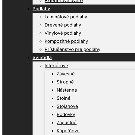
Exteriérové dvere
Podlahy
Laminátové podlahy
Drevené podlahy
Vinylové podlahy
Kompozitné podlahy
Príslušenstvo pre podlahy
Svietidlá
Interiérové
Závesné
Stropné
Nástenné
Stolné
Stojanové
Bodovky
Zápustné
Kúpeľňové