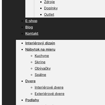
Zdroje
Doplnky
Outlet
E-shop
Blog
Kontakt
Interiérový dizajn
Nábytok na mieru
Kuchyne
Skrine
Obývačky
Spálne
Dvere
Interiérové dvere
Exteriérové dvere
Podlahy