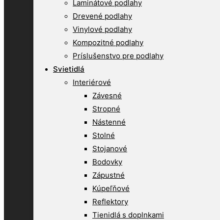
Laminátové podlahy
Drevené podlahy
Vinylové podlahy
Kompozitné podlahy
Príslušenstvo pre podlahy
Svietidlá
Interiérové
Závesné
Stropné
Nástenné
Stolné
Stojanové
Bodovky
Zápustné
Kúpeľňové
Reflektory
Tienidlá s doplnkami