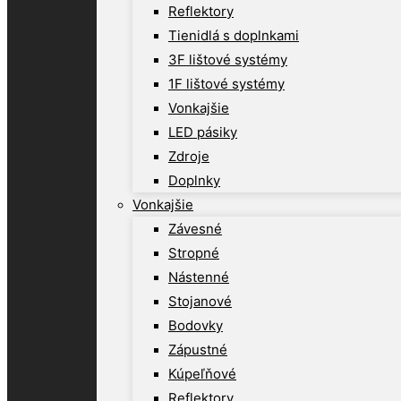
Reflektory
Tienidlá s doplnkami
3F lištové systémy
1F lištové systémy
Vonkajšie
LED pásiky
Zdroje
Doplnky
Vonkajšie
Závesné
Stropné
Nástenné
Stojanové
Bodovky
Zápustné
Kúpeľňové
Reflektory