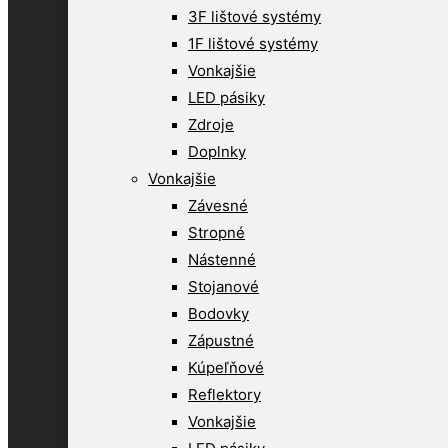
3F lištové systémy
1F lištové systémy
Vonkajšie
LED pásiky
Zdroje
Doplnky
Vonkajšie
Závesné
Stropné
Nástenné
Stojanové
Bodovky
Zápustné
Kúpeľňové
Reflektory
Vonkajšie