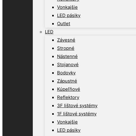
Vonkajšie
LED pásiky
Outlet
LED
Závesné
Stropné
Nástenné
Stojanové
Bodovky
Zápustné
Kúpeľňové
Reflektory
3F lištové systémy
1F lištové systémy
Vonkajšie
LED pásiky