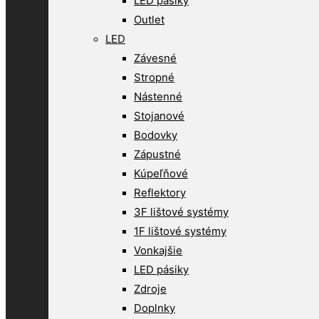
LED pásiky
Outlet
LED
Závesné
Stropné
Nástenné
Stojanové
Bodovky
Zápustné
Kúpeľňové
Reflektory
3F lištové systémy
1F lištové systémy
Vonkajšie
LED pásiky
Zdroje
Doplnky