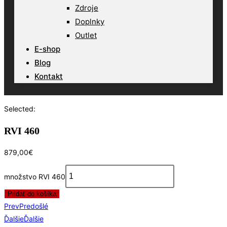
Zdroje
Doplnky
Outlet
E-shop
Blog
Kontakt
Selected:
RVI 460
879,00
€
množstvo RVI 460
Pridať do košíka
Prev
Predošlé
Ďalšie
Ďalšie