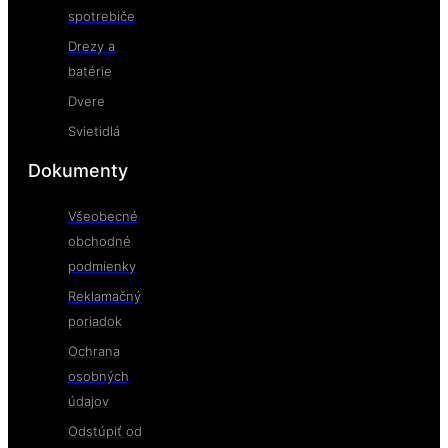
spotrebiče
Drezy a
batérie
Dvere
Svietidlá
Dokumenty
Všeobecné
obchodné
podmienky
Reklamačný
poriadok
Ochrana
osobných
údajov
Odstúpiť od