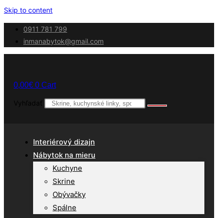
Skip to content
0911 781 799
inmanabytok@gmail.com
0,00
€
0
Cart
Vyhľadať
Interiérový dizajn
Nábytok na mieru
Kuchyne
Skrine
Obývačky
Spálne