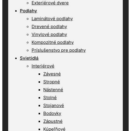
Exteriérové dvere
Podlahy
Laminátové podlahy
Drevené podlahy
Vinylové podlahy
Kompozitné podlahy
Príslušenstvo pre podlahy
Svietidlá
Interiérové
Závesné
Stropné
Nástenné
Stolné
Stojanové
Bodovky
Zápustné
Kúpeľňové