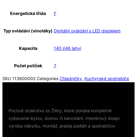
Energetická třída
F
Typ ovládání (vinotéky)
Digitální ovládání s LED displejem
Kapacita
140 l/46 lahví
Počet poliček
7
SKU
113600002
Categories
Chladničky
,
Kuchynské spotrebiče
Poctivé stolárstvo zo Žiliny, ktoré ponúka kompletné
vybavenie bytov, domov či kancelárií. Interiérový dizajn,
výroba nábytku, montáž, predaj podláh a spotrebičov.