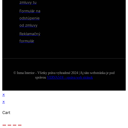
zmluvy tu
Formulár na
odstúpenie
od zmluvy
Reklamačný
formulár
© Inma Interior - Všetky práva vyhradené 2024 | Aj táto webstránka je pod
správou
VERVASI® - správa web stránok
×
×
Cart