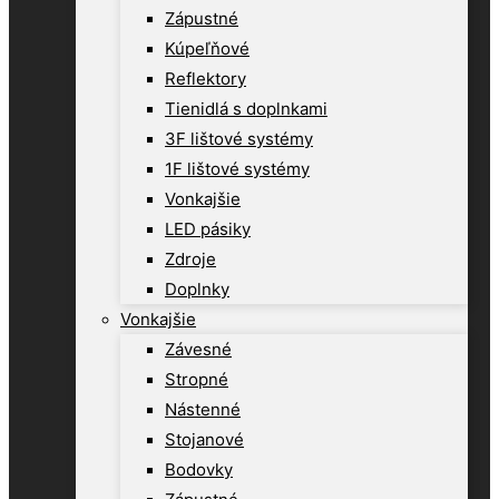
Zápustné
Kúpeľňové
Reflektory
Tienidlá s doplnkami
3F lištové systémy
1F lištové systémy
Vonkajšie
LED pásiky
Zdroje
Doplnky
Vonkajšie
Závesné
Stropné
Nástenné
Stojanové
Bodovky