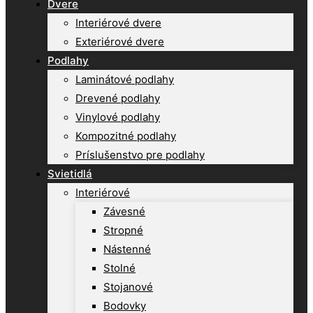
Dvere
Interiérové dvere
Exteriérové dvere
Podlahy
Laminátové podlahy
Drevené podlahy
Vinylové podlahy
Kompozitné podlahy
Príslušenstvo pre podlahy
Svietidlá
Interiérové
Závesné
Stropné
Nástenné
Stolné
Stojanové
Bodovky