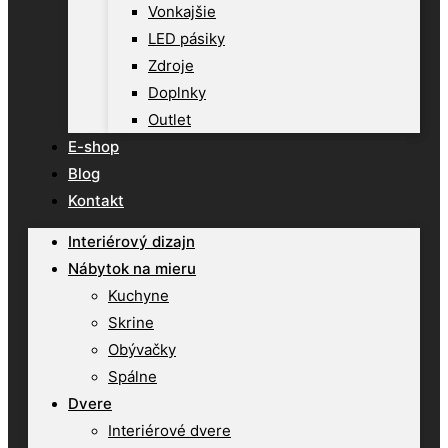
Vonkajšie
LED pásiky
Zdroje
Doplnky
Outlet
E-shop
Blog
Kontakt
Interiérový dizajn
Nábytok na mieru
Kuchyne
Skrine
Obývačky
Spálne
Dvere
Interiérové dvere