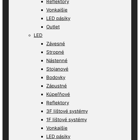
Reflektory
Vonkajšie
LED pásiky
Outlet
LED
Závesné
Stropné
Nástenné
Stojanové
Bodovky
Zápustné
Kúpeľňové
Reflektory
3F lištové systémy
1F lištové systémy
Vonkajšie
LED pásiky