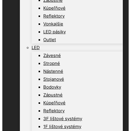
Zápustné
Kúpeľňové
Reflektory
Vonkajšie
LED pásiky
Outlet
LED
Závesné
Stropné
Nástenné
Stojanové
Bodovky
Zápustné
Kúpeľňové
Reflektory
3F lištové systémy
1F lištové systémy