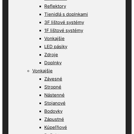
Reflektory
Tienidlá s doplnkami
3F lištové systémy
1F lištové systémy
Vonkajšie
LED pásiky
Zdroje
Doplnky
Vonkajšie
Závesné
Stropné
Nástenné
Stojanové
Bodovky
Zápustné
Kúpeľňové