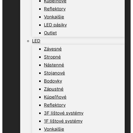
Kúpeľňové
Reflektory
Vonkajšie
LED pásiky
Outlet
LED
Závesné
Stropné
Nástenné
Stojanové
Bodovky
Zápustné
Kúpeľňové
Reflektory
3F lištové systémy
1F lištové systémy
Vonkajšie