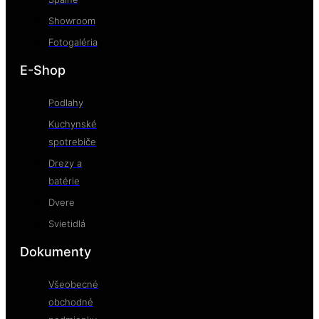
Showroom
Fotogaléria
E-Shop
Podlahy
Kuchynské
spotrebiče
Drezy a
batérie
Dvere
Svietidlá
Dokumenty
Všeobecné
obchodné