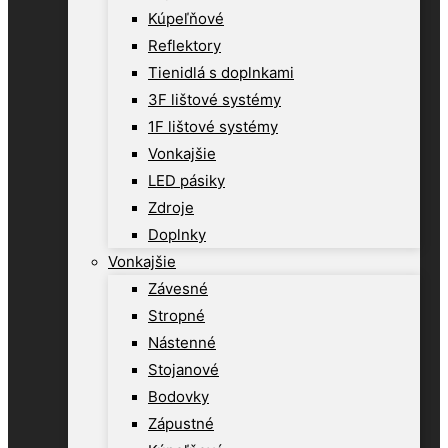
Kúpeľňové
Reflektory
Tienidlá s doplnkami
3F lištové systémy
1F lištové systémy
Vonkajšie
LED pásiky
Zdroje
Doplnky
Vonkajšie
Závesné
Stropné
Nástenné
Stojanové
Bodovky
Zápustné