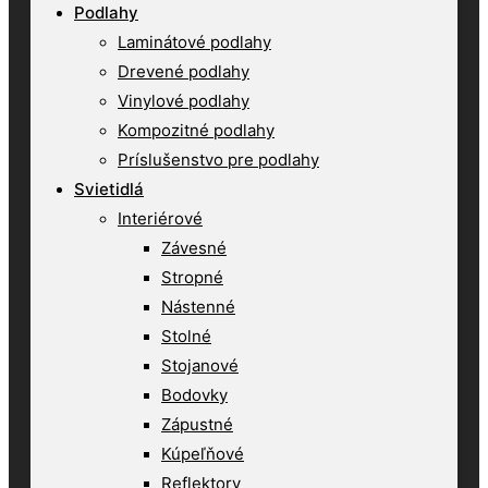
Podlahy
Laminátové podlahy
Drevené podlahy
Vinylové podlahy
Kompozitné podlahy
Príslušenstvo pre podlahy
Svietidlá
Interiérové
Závesné
Stropné
Nástenné
Stolné
Stojanové
Bodovky
Zápustné
Kúpeľňové
Reflektory