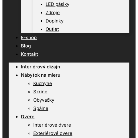
LED pásiky
Zdroje
Doplnky
Outlet
E-shop
Blog
Kontakt
Interiérový dizajn
Nábytok na mieru
Kuchyne
Skrine
Obývačky
Spálne
Dvere
Interiérové dvere
Exteriérové dvere