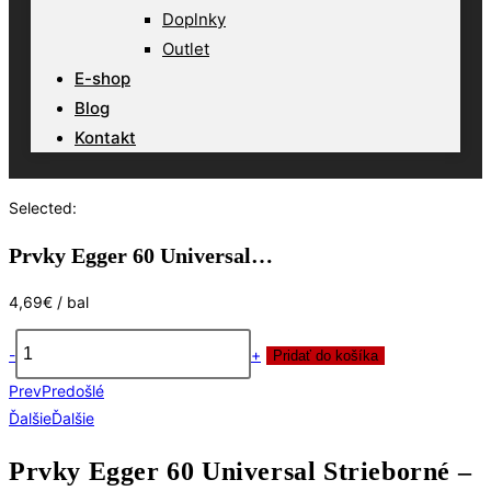
Doplnky
Outlet
E-shop
Blog
Kontakt
Selected:
Prvky Egger 60 Universal…
4,69
€
/ bal
-
+
Pridať do košíka
množstvo
Prev
Predošlé
Prvky
Ďalšie
Ďalšie
Egger
60
Prvky Egger 60 Universal Strieborné –
Universal