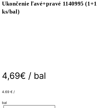
Ukončenie ľavé+pravé 1140995 (1+1
Strieborné
-
ks/bal)
Ukončenie
ľavé+pravé
1140995
(1+1
ks/bal)
4,69
€
/ bal
4.69 € /
bal