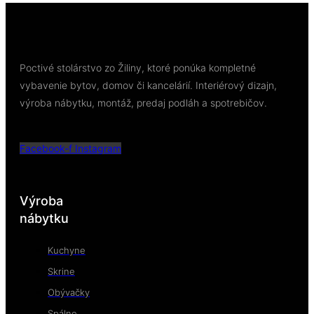
Poctivé stolárstvo zo Žiliny, ktoré ponúka kompletné
vybavenie bytov, domov či kancelárií. Interiérový dizajn,
výroba nábytku, montáž, predaj podláh a spotrebičov.
Facebook-f
Instagram
Výroba
nábytku
Kuchyne
Skrine
Obývačky
Spálne