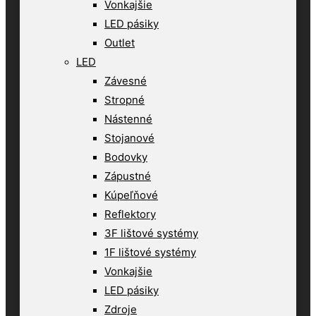
Vonkajšie
LED pásiky
Outlet
LED
Závesné
Stropné
Nástenné
Stojanové
Bodovky
Zápustné
Kúpeľňové
Reflektory
3F lištové systémy
1F lištové systémy
Vonkajšie
LED pásiky
Zdroje