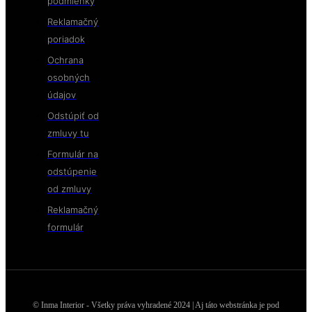
podmienky
Reklamačný
poriadok
Ochrana
osobných
údajov
Odstúpiť od
zmluvy tu
Formulár na
odstúpenie
od zmluvy
Reklamačný
formulár
© Inma Interior - Všetky práva vyhradené 2024 | Aj táto webstránka je pod