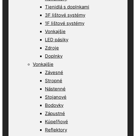
Tienidlá s doplnkami
3F lištové systémy
1F lištové systémy
Vonkajšie
LED pásiky
Zdroje
Doplnky
Vonkajšie
Závesné
Stropné
Nástenné
Stojanové
Bodovky
Zápustné
Kúpeľňové
Reflektory