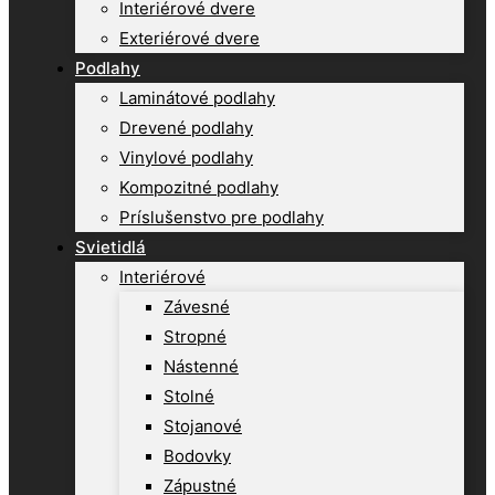
Interiérové dvere
Exteriérové dvere
Podlahy
Laminátové podlahy
Drevené podlahy
Vinylové podlahy
Kompozitné podlahy
Príslušenstvo pre podlahy
Svietidlá
Interiérové
Závesné
Stropné
Nástenné
Stolné
Stojanové
Bodovky
Zápustné