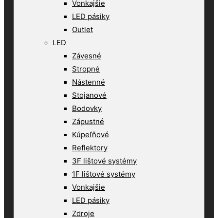
Vonkajšie
LED pásiky
Outlet
LED
Závesné
Stropné
Nástenné
Stojanové
Bodovky
Zápustné
Kúpeľňové
Reflektory
3F lištové systémy
1F lištové systémy
Vonkajšie
LED pásiky
Zdroje