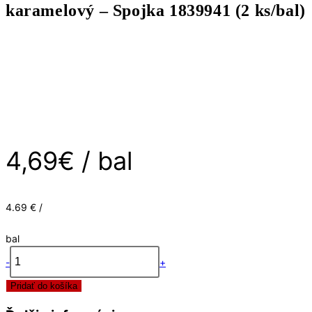
karamelový – Spojka 1839941 (2 ks/bal)
Dub
karamelový
-
Spojka
1839941
(2
ks/bal)
4,69
€
/ bal
4.69 € /
bal
-
+
množstvo
Pridať do košíka
Prvky
Egger