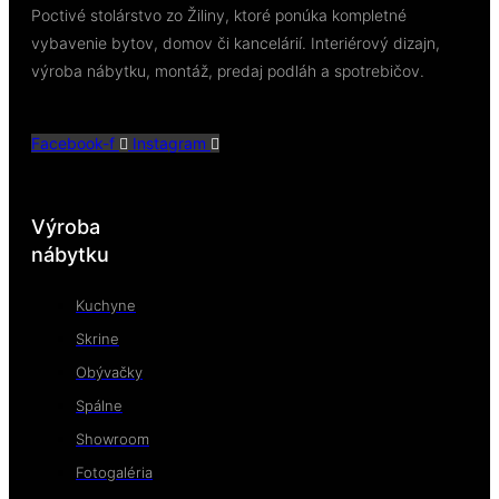
Poctivé stolárstvo zo Žiliny, ktoré ponúka kompletné
vybavenie bytov, domov či kancelárií. Interiérový dizajn,
výroba nábytku, montáž, predaj podláh a spotrebičov.
Facebook-f
Instagram
Výroba
nábytku
Kuchyne
Skrine
Obývačky
Spálne
Showroom
Fotogaléria