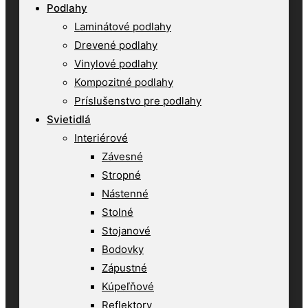
Podlahy
Laminátové podlahy
Drevené podlahy
Vinylové podlahy
Kompozitné podlahy
Príslušenstvo pre podlahy
Svietidlá
Interiérové
Závesné
Stropné
Nástenné
Stolné
Stojanové
Bodovky
Zápustné
Kúpeľňové
Reflektory