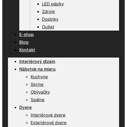
LED pásiky
Zdroje
Doplnky
Outlet
E-shop
Blog
Kontakt
Interiérový dizajn
Nábytok na mieru
Kuchyne
Skrine
Obývačky
Spálne
Dvere
Interiérové dvere
Exteriérové dvere