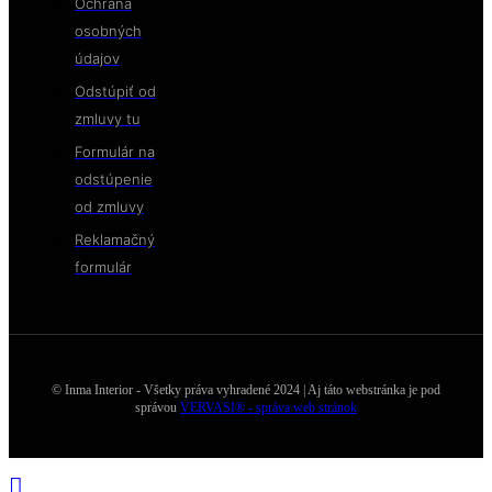
Ochrana
osobných
údajov
Odstúpiť od
zmluvy tu
Formulár na
odstúpenie
od zmluvy
Reklamačný
formulár
© Inma Interior - Všetky práva vyhradené 2024 | Aj táto webstránka je pod
správou
VERVASI® - správa web stránok