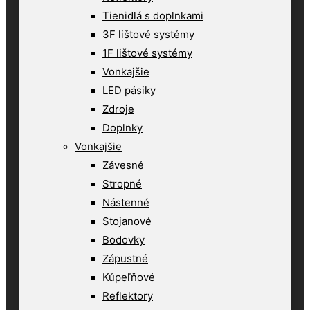
Tienidlá s doplnkami
3F lištové systémy
1F lištové systémy
Vonkajšie
LED pásiky
Zdroje
Doplnky
Vonkajšie
Závesné
Stropné
Nástenné
Stojanové
Bodovky
Zápustné
Kúpeľňové
Reflektory