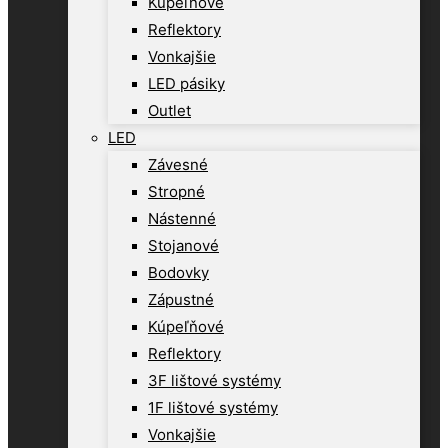
Kúpeľňové
Reflektory
Vonkajšie
LED pásiky
Outlet
LED
Závesné
Stropné
Nástenné
Stojanové
Bodovky
Zápustné
Kúpeľňové
Reflektory
3F lištové systémy
1F lištové systémy
Vonkajšie