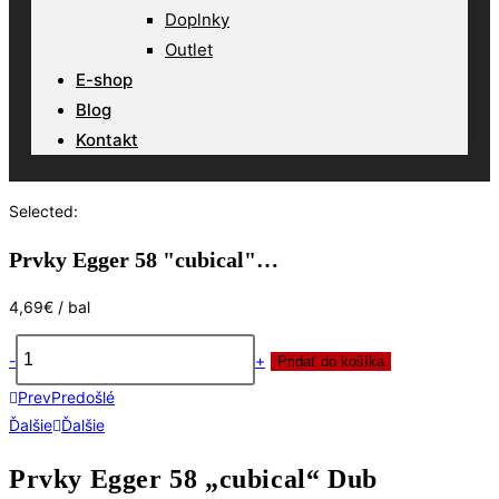
Doplnky
Outlet
E-shop
Blog
Kontakt
Selected:
Prvky Egger 58 "cubical"…
4,69
€
/ bal
-
+
Pridať do košíka
množstvo
Prev
Predošlé
Prvky
Ďalšie
Ďalšie
Egger
58
Prvky Egger 58 „cubical“ Dub
"cubical"