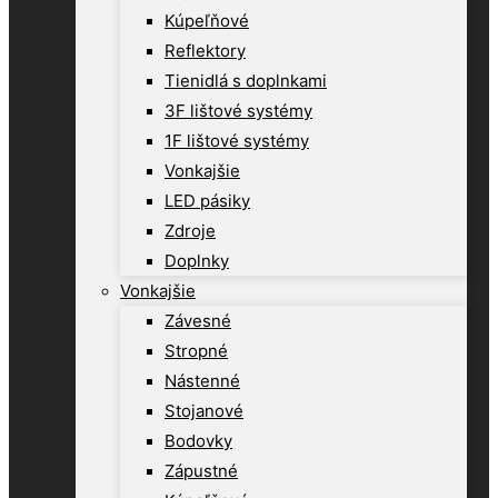
Kúpeľňové
Reflektory
Tienidlá s doplnkami
3F lištové systémy
1F lištové systémy
Vonkajšie
LED pásiky
Zdroje
Doplnky
Vonkajšie
Závesné
Stropné
Nástenné
Stojanové
Bodovky
Zápustné