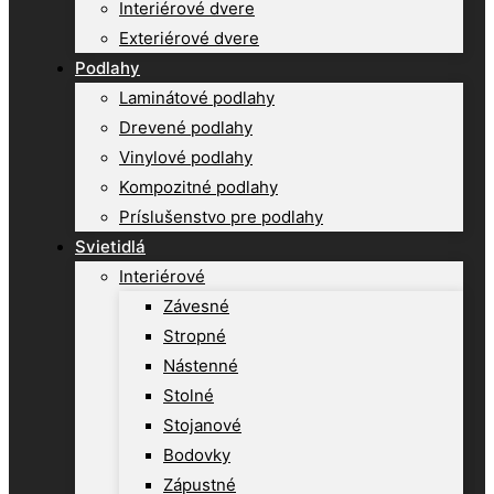
Interiérové dvere
Exteriérové dvere
Podlahy
Laminátové podlahy
Drevené podlahy
Vinylové podlahy
Kompozitné podlahy
Príslušenstvo pre podlahy
Svietidlá
Interiérové
Závesné
Stropné
Nástenné
Stolné
Stojanové
Bodovky
Zápustné