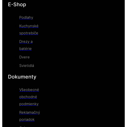
E-Shop
Podlahy
Kuchynské
spotrebiče
Drezy a
batérie
Dvere
Svietidlá
Dokumenty
Všeobecné
obchodné
podmienky
Reklamačný
poriadok