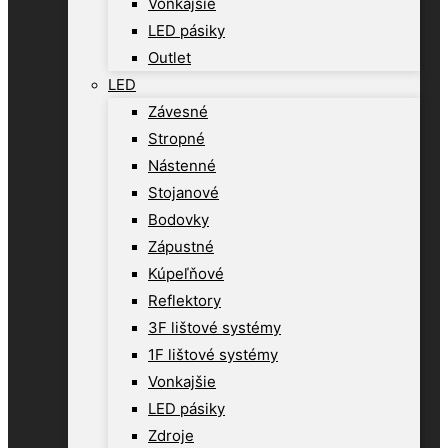
Vonkajšie
LED pásiky
Outlet
LED
Závesné
Stropné
Nástenné
Stojanové
Bodovky
Zápustné
Kúpeľňové
Reflektory
3F lištové systémy
1F lištové systémy
Vonkajšie
LED pásiky
Zdroje