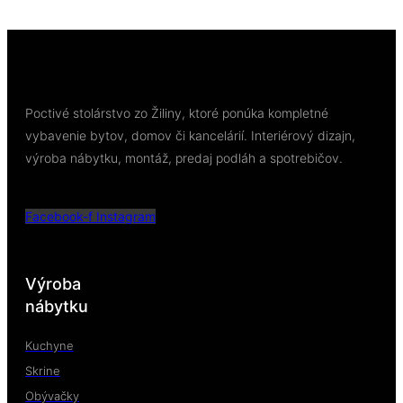
Pridať do košíka
Poctivé stolárstvo zo Žiliny, ktoré ponúka kompletné
vybavenie bytov, domov či kancelárií. Interiérový dizajn,
výroba nábytku, montáž, predaj podláh a spotrebičov.
Facebook-f
Instagram
Výroba
nábytku
Kuchyne
Skrine
Obývačky