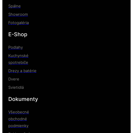
Spálne
Showroom
Fotogaléria
E-Shop
Podlahy
Kuchynské
spotrebiče
Drezy a batérie
Dvere
Svietidlá
Dokumenty
Všeobecné
obchodné
podmienky