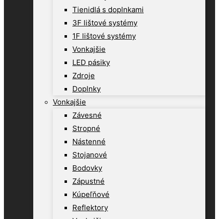
Tienidlá s doplnkami
3F lištové systémy
1F lištové systémy
Vonkajšie
LED pásiky
Zdroje
Doplnky
Vonkajšie
Závesné
Stropné
Nástenné
Stojanové
Bodovky
Zápustné
Kúpeľňové
Reflektory