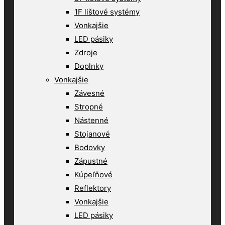
1F lištové systémy
Vonkajšie
LED pásiky
Zdroje
Doplnky
Vonkajšie
Závesné
Stropné
Nástenné
Stojanové
Bodovky
Zápustné
Kúpeľňové
Reflektory
Vonkajšie
LED pásiky