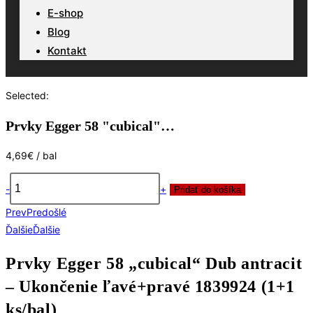
E-shop
Blog
Kontakt
Selected:
Prvky Egger 58 "cubical"…
4,69
€
/ bal
-
+
Pridať do košíka
množstvo
Prev
Predošlé
Prvky
Ďalšie
Ďalšie
Egger
58
Prvky Egger 58 „cubical“ Dub antracit
"cubical"
– Ukončenie ľavé+pravé 1839924 (1+1
Dub
antracit
ks/bal)