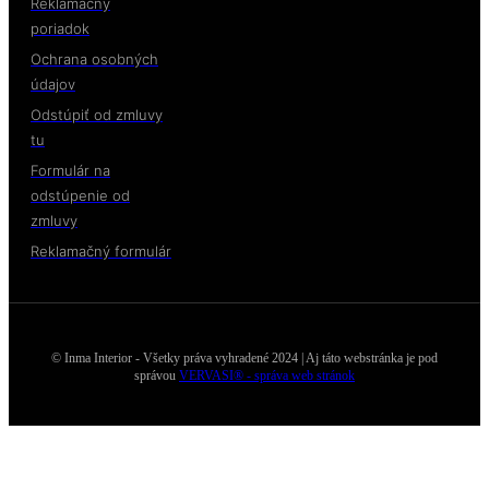
Reklamačný
poriadok
Ochrana osobných
údajov
Odstúpiť od zmluvy
tu
Formulár na
odstúpenie od
zmluvy
Reklamačný formulár
© Inma Interior - Všetky práva vyhradené 2024 | Aj táto webstránka je pod
správou
VERVASI® - správa web stránok
×
×