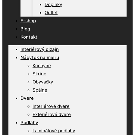
Doplnky
Outlet
E-shop
Blog
Kontakt
Interiérový dizajn
Nábytok na mieru
Kuchyne
Skrine
Obývačky
Spálne
Dvere
Interiérové dvere
Exteriérové dvere
Podlahy
Laminátové podlahy