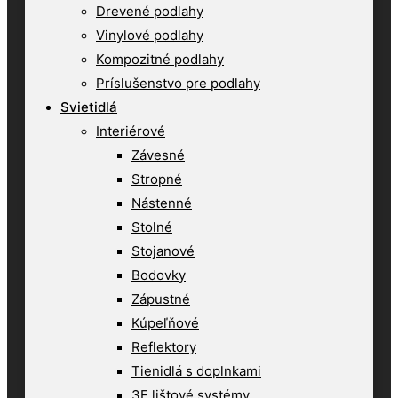
Drevené podlahy
Vinylové podlahy
Kompozitné podlahy
Príslušenstvo pre podlahy
Svietidlá
Interiérové
Závesné
Stropné
Nástenné
Stolné
Stojanové
Bodovky
Zápustné
Kúpeľňové
Reflektory
Tienidlá s doplnkami
3F lištové systémy