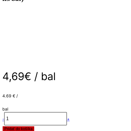
-
Ukončenie
ľavé+pravé
1839924
(1+1
ks/bal)
4,69
€
/ bal
4.69 € /
bal
-
+
množstvo
Pridať do košíka
Prvky