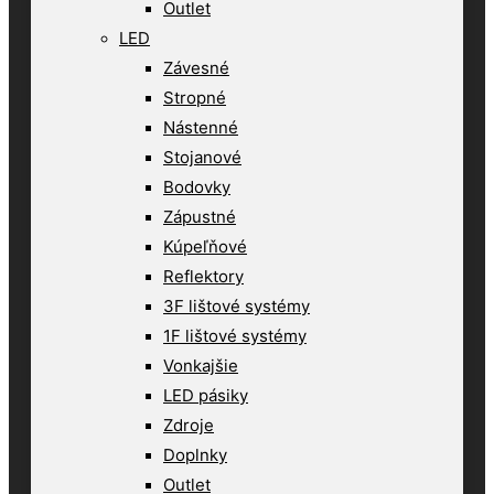
Outlet
LED
Závesné
Stropné
Nástenné
Stojanové
Bodovky
Zápustné
Kúpeľňové
Reflektory
3F lištové systémy
1F lištové systémy
Vonkajšie
LED pásiky
Zdroje
Doplnky
Outlet