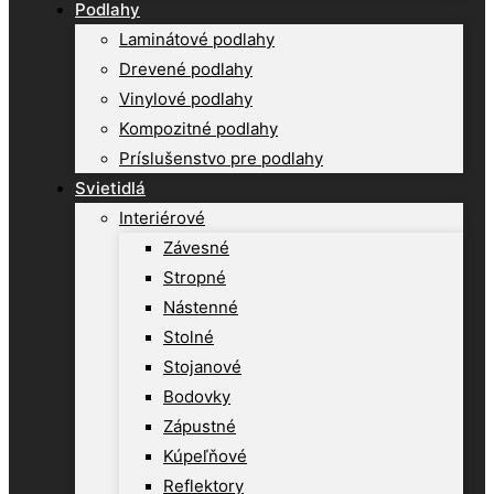
Podlahy
Laminátové podlahy
Drevené podlahy
Vinylové podlahy
Kompozitné podlahy
Príslušenstvo pre podlahy
Svietidlá
Interiérové
Závesné
Stropné
Nástenné
Stolné
Stojanové
Bodovky
Zápustné
Kúpeľňové
Reflektory