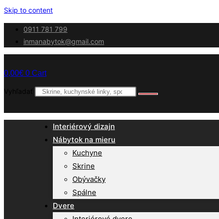
Skip to content
0911 781 799
inmanabytok@gmail.com
0,00
€
0
Cart
Vyhľadať
Interiérový dizajn
Nábytok na mieru
Kuchyne
Skrine
Obývačky
Spálne
Dvere
Interiérové dvere