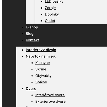
LED pásiky
Zdroje
Doplnky
Outlet
E-shop
Blog
Kontakt
Interiérový dizajn
Nábytok na mieru
Kuchyne
Skrine
Obývačky
Spálne
Dvere
Interiérové dvere
Exteriérové dvere