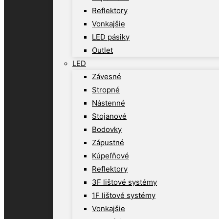
Reflektory
Vonkajšie
LED pásiky
Outlet
LED
Závesné
Stropné
Nástenné
Stojanové
Bodovky
Zápustné
Kúpeľňové
Reflektory
3F lištové systémy
1F lištové systémy
Vonkajšie