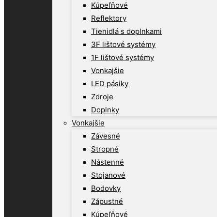
Kúpeľňové
Reflektory
Tienidlá s doplnkami
3F lištové systémy
1F lištové systémy
Vonkajšie
LED pásiky
Zdroje
Doplnky
Vonkajšie
Závesné
Stropné
Nástenné
Stojanové
Bodovky
Zápustné
Kúpeľňové