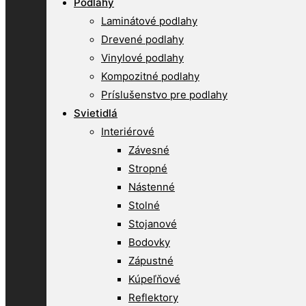
Podlahy
Laminátové podlahy
Drevené podlahy
Vinylové podlahy
Kompozitné podlahy
Príslušenstvo pre podlahy
Svietidlá
Interiérové
Závesné
Stropné
Nástenné
Stolné
Stojanové
Bodovky
Zápustné
Kúpeľňové
Reflektory