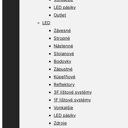
LED pásiky
Outlet
LED
Závesné
Stropné
Nástenné
Stojanové
Bodovky
Zápustné
Kúpeľňové
Reflektory
3F lištové systémy
1F lištové systémy
Vonkajšie
LED pásiky
Zdroje