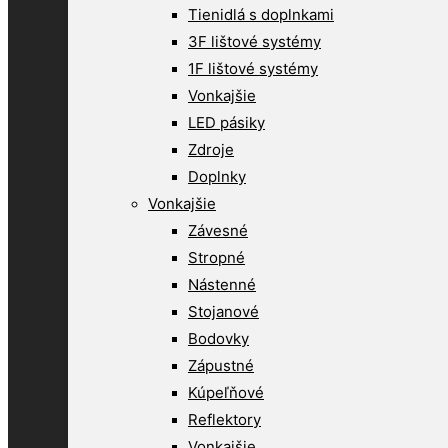
Tienidlá s doplnkami
3F lištové systémy
1F lištové systémy
Vonkajšie
LED pásiky
Zdroje
Doplnky
Vonkajšie
Závesné
Stropné
Nástenné
Stojanové
Bodovky
Zápustné
Kúpeľňové
Reflektory
Vonkajšie