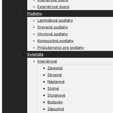
Exteriérové dvere
Podlahy
Laminátové podlahy
Drevené podlahy
Vinylové podlahy
Kompozitné podlahy
Príslušenstvo pre podlahy
Svietidlá
Interiérové
Závesné
Stropné
Nástenné
Stolné
Stojanové
Bodovky
Zápustné