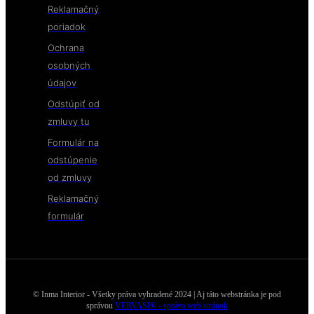
Reklamačný
poriadok
Ochrana
osobných
údajov
Odstúpiť od
zmluvy tu
Formulár na
odstúpenie
od zmluvy
Reklamačný
formulár
© Inma Interior - Všetky práva vyhradené 2024 | Aj táto webstránka je pod
správou
VERVASI® - správa web stránok