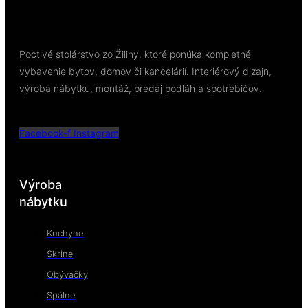
Poctivé stolárstvo zo Žiliny, ktoré ponúka kompletné
vybavenie bytov, domov či kancelárií. Interiérový dizajn,
výroba nábytku, montáž, predaj podláh a spotrebičov.
Facebook-f
Instagram
Výroba
nábytku
Kuchyne
Skrine
Obývačky
Spálne