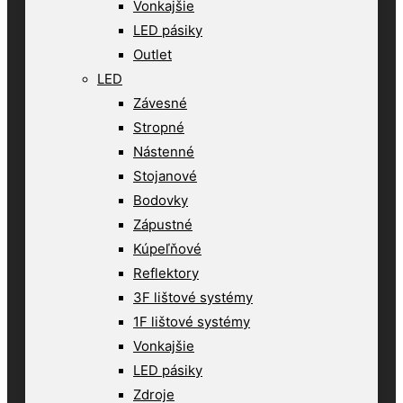
Vonkajšie
LED pásiky
Outlet
LED
Závesné
Stropné
Nástenné
Stojanové
Bodovky
Zápustné
Kúpeľňové
Reflektory
3F lištové systémy
1F lištové systémy
Vonkajšie
LED pásiky
Zdroje