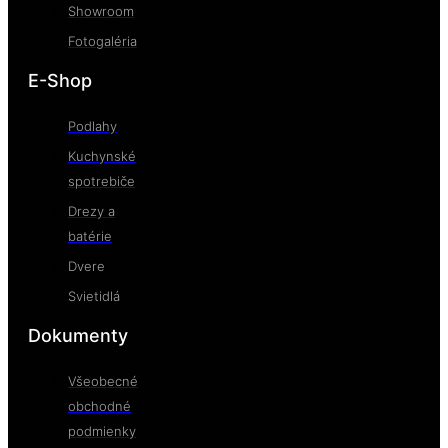
Showroom
Fotogaléria
E-Shop
Podlahy
Kuchynské
spotrebiče
Drezy a
batérie
Dvere
Svietidlá
Dokumenty
Všeobecné
obchodné
podmienky