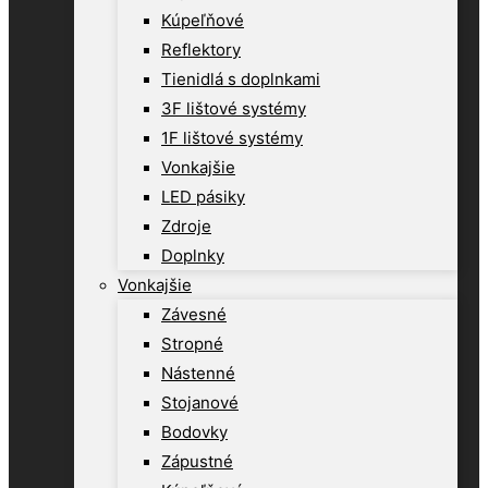
Kúpeľňové
Reflektory
Tienidlá s doplnkami
3F lištové systémy
1F lištové systémy
Vonkajšie
LED pásiky
Zdroje
Doplnky
Vonkajšie
Závesné
Stropné
Nástenné
Stojanové
Bodovky
Zápustné