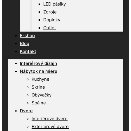
LED pásiky
Zdroje
Doplnky
Outlet
E-shop
Blog
Kontakt
Interiérový dizajn
Nábytok na mieru
Kuchyne
Skrine
Obývačky
Spálne
Dvere
Interiérové dvere
Exteriérové dvere