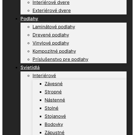
Interiérové dvere
Exteriérové dvere
Podlahy
Laminátové podlahy
Drevené podlahy
Vinylové podlahy
Kompozitné podlahy
Príslušenstvo pre podlahy
Svietidlá
Interiérové
Závesné
Stropné
Nástenné
Stolné
Stojanové
Bodovky
Zápustné