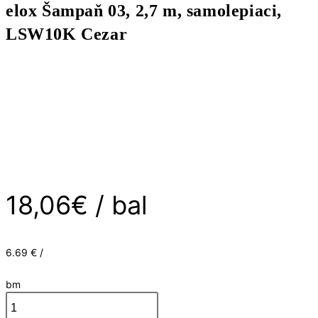
elox Šampaň 03, 2,7 m, samolepiaci,
25x10
mm,
LSW10K Cezar
elox
Šampaň
03,
2,7
m,
samolepiaci,
LSW10K
Cezar
18,06
€
/ bal
6.69 € /
bm
množstvo