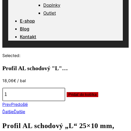
Doplnky
Outlet
E-shop
Blog
Kontakt
Selected:
Profil AL schodový "L"…
18,06
€
/ bal
Pridať do košíka
množstvo
Prev
Predošlé
Profil
Ďalšie
Ďalšie
AL
schodový
Profil AL schodový „L“ 25×10 mm,
"L"