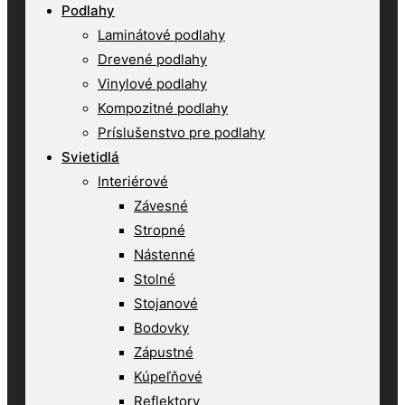
Podlahy
Laminátové podlahy
Drevené podlahy
Vinylové podlahy
Kompozitné podlahy
Príslušenstvo pre podlahy
Svietidlá
Interiérové
Závesné
Stropné
Nástenné
Stolné
Stojanové
Bodovky
Zápustné
Kúpeľňové
Reflektory