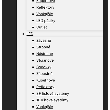
Kúpeľňové
Reflektory
Vonkajšie
LED pásiky
Outlet
LED
Závesné
Stropné
Nástenné
Stojanové
Bodovky
Zápustné
Kúpeľňové
Reflektory
3F lištové systémy
1F lištové systémy
Vonkajšie