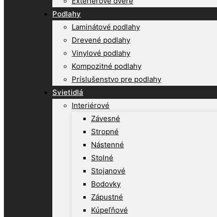
Exteriérové dvere
Podlahy
Laminátové podlahy
Drevené podlahy
Vinylové podlahy
Kompozitné podlahy
Príslušenstvo pre podlahy
Svietidlá
Interiérové
Závesné
Stropné
Nástenné
Stolné
Stojanové
Bodovky
Zápustné
Kúpeľňové