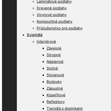
Laminátové podlahy
Drevené podlahy
Vinylové podlahy
Kompozitné podlahy
Príslušenstvo pre podlahy
Svietidlá
Interiérové
Závesné
Stropné
Nástenné
Stolné
Stojanové
Bodovky
Zápustné
Kúpeľňové
Reflektory
Tienidlá s doplnkami