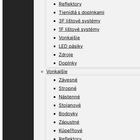
Reflektory
Tienidlá s doplnkami
3F lištové systémy
1F lištové systémy
Vonkajšie
LED pásiky
Zdroje
Doplnky
Vonkajšie
Závesné
Stropné
Nástenné
Stojanové
Bodovky
Zápustné
Kúpeľňové
Reflektory