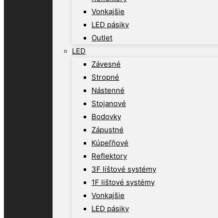
Vonkajšie
LED pásiky
Outlet
LED
Závesné
Stropné
Nástenné
Stojanové
Bodovky
Zápustné
Kúpeľňové
Reflektory
3F lištové systémy
1F lištové systémy
Vonkajšie
LED pásiky