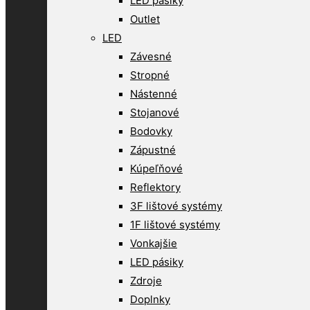
LED pásiky
Outlet
LED
Závesné
Stropné
Nástenné
Stojanové
Bodovky
Zápustné
Kúpeľňové
Reflektory
3F lištové systémy
1F lištové systémy
Vonkajšie
LED pásiky
Zdroje
Doplnky