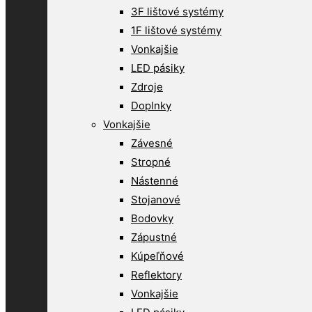
3F lištové systémy
1F lištové systémy
Vonkajšie
LED pásiky
Zdroje
Doplnky
Vonkajšie
Závesné
Stropné
Nástenné
Stojanové
Bodovky
Zápustné
Kúpeľňové
Reflektory
Vonkajšie