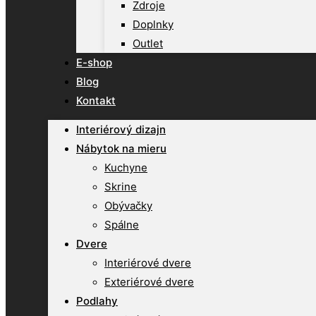
Zdroje
Doplnky
Outlet
E-shop
Blog
Kontakt
Interiérový dizajn
Nábytok na mieru
Kuchyne
Skrine
Obývačky
Spálne
Dvere
Interiérové dvere
Exteriérové dvere
Podlahy