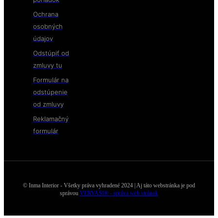
Ochrana
osobných
údajov
Odstúpiť od
zmluvy tu
Formulár na
odstúpenie
od zmluvy
Reklamačný
formulár
© Inma Interior - Všetky práva vyhradené 2024 | Aj táto webstránka je pod
správou
VERVASI® - správa web stránok