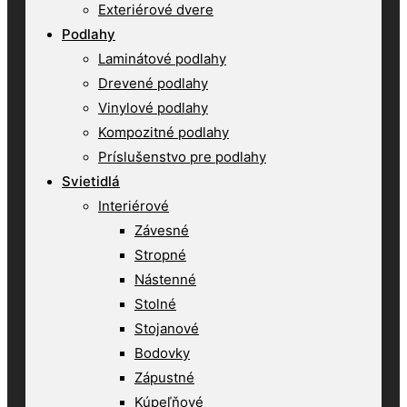
Exteriérové dvere
Podlahy
Laminátové podlahy
Drevené podlahy
Vinylové podlahy
Kompozitné podlahy
Príslušenstvo pre podlahy
Svietidlá
Interiérové
Závesné
Stropné
Nástenné
Stolné
Stojanové
Bodovky
Zápustné
Kúpeľňové