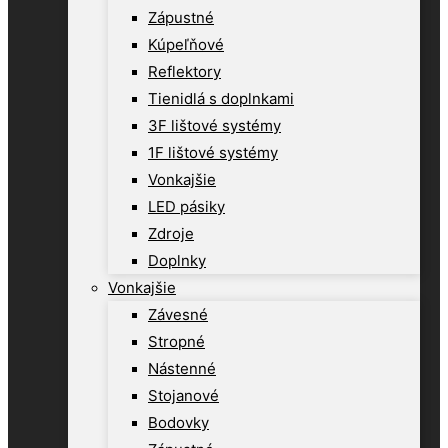
Zápustné
Kúpeľňové
Reflektory
Tienidlá s doplnkami
3F lištové systémy
1F lištové systémy
Vonkajšie
LED pásiky
Zdroje
Doplnky
Vonkajšie
Závesné
Stropné
Nástenné
Stojanové
Bodovky