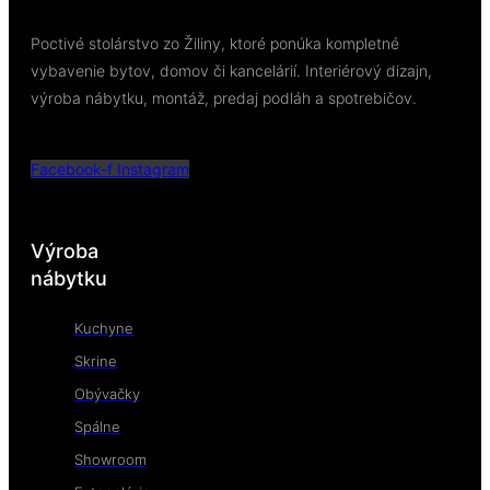
Poctivé stolárstvo zo Žiliny, ktoré ponúka kompletné
vybavenie bytov, domov či kancelárií. Interiérový dizajn,
výroba nábytku, montáž, predaj podláh a spotrebičov.
Facebook-f
Instagram
Výroba
nábytku
Kuchyne
Skrine
Obývačky
Spálne
Showroom