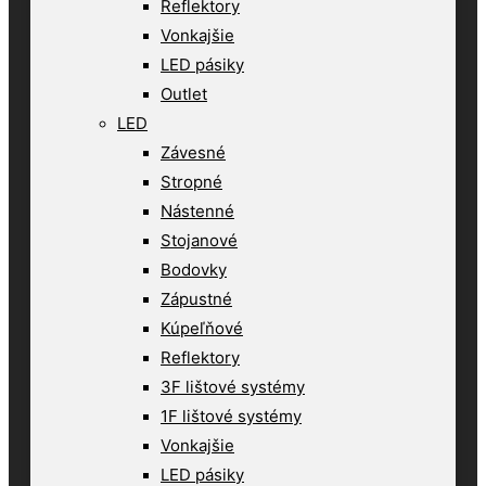
Reflektory
Vonkajšie
LED pásiky
Outlet
LED
Závesné
Stropné
Nástenné
Stojanové
Bodovky
Zápustné
Kúpeľňové
Reflektory
3F lištové systémy
1F lištové systémy
Vonkajšie
LED pásiky