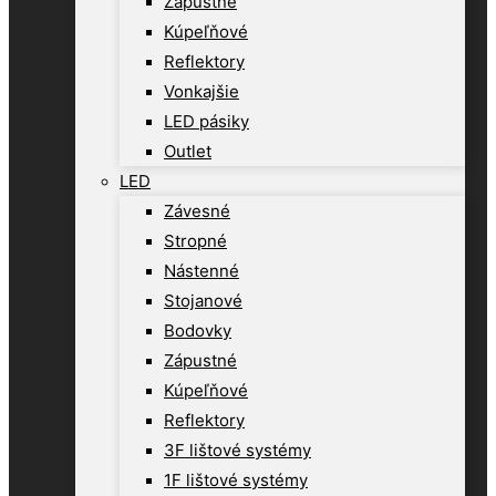
Zápustné
Kúpeľňové
Reflektory
Vonkajšie
LED pásiky
Outlet
LED
Závesné
Stropné
Nástenné
Stojanové
Bodovky
Zápustné
Kúpeľňové
Reflektory
3F lištové systémy
1F lištové systémy