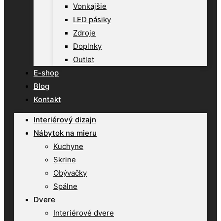
Vonkajšie
LED pásiky
Zdroje
Doplnky
Outlet
E-shop
Blog
Kontakt
Interiérový dizajn
Nábytok na mieru
Kuchyne
Skrine
Obývačky
Spálne
Dvere
Interiérové dvere