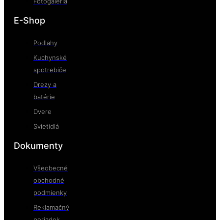
Fotogaléria
E-Shop
Podlahy
Kuchynské
spotrebiče
Drezy a
batérie
Dvere
Svietidlá
Dokumenty
Všeobecné
obchodné
podmienky
Reklamačný
poriadok