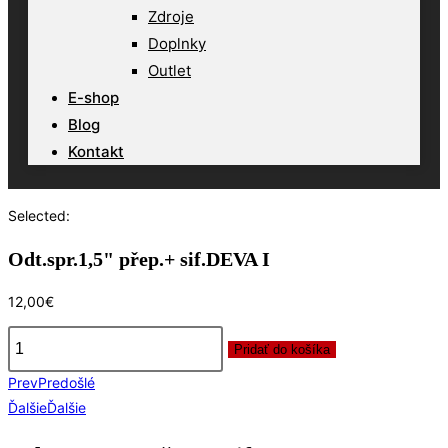
Zdroje
Doplnky
Outlet
E-shop
Blog
Kontakt
Selected:
Odt.spr.1,5" přep.+ sif.DEVA I
12,00
€
Pridať do košíka
množstvo
Prev
Predošlé
Odt.spr.1,5"
Ďalšie
Ďalšie
přep.+
sif.DEVA