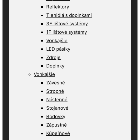
Reflektory
Tienidlá s doplnkami
3F lištové systémy
1F lištové systémy
Vonkajšie
LED pásiky
Zdroje
Doplnky
Vonkajšie
Závesné
Stropné
Nástenné
Stojanové
Bodovky
Zápustné
Kúpeľňové