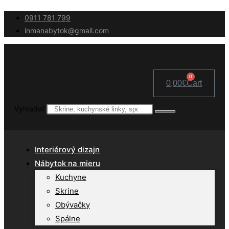
Skip
0911 781 799
to
inmanabytok@gmail.com
content
0
0,00
€
Cart
Vyhľadať
Interiérový dizajn
Nábytok na mieru
Kuchyne
Skrine
Obývačky
Spálne