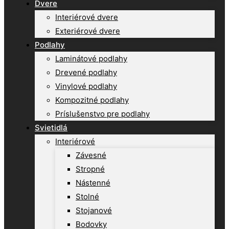
Dvere
Interiérové dvere
Exteriérové dvere
Podlahy
Laminátové podlahy
Drevené podlahy
Vinylové podlahy
Kompozitné podlahy
Príslušenstvo pre podlahy
Svietidlá
Interiérové
Závesné
Stropné
Nástenné
Stolné
Stojanové
Bodovky