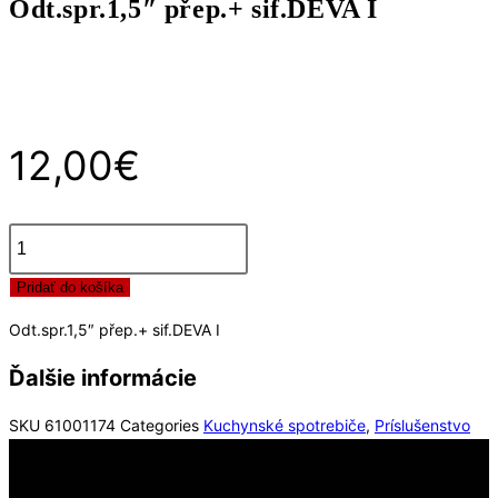
Odt.spr.1,5″ přep.+ sif.DEVA I
I
12,00
€
množstvo
Pridať do košíka
Odt.spr.1,5"
přep.+
Odt.spr.1,5″ přep.+ sif.DEVA I
sif.DEVA
I
Ďalšie informácie
SKU
61001174
Categories
Kuchynské spotrebiče
,
Príslušenstvo