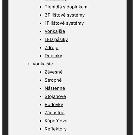
Tienidlá s doplnkami
3F lištové systémy
1F lištové systémy
Vonkajšie
LED pásiky
Zdroje
Doplnky
Vonkajšie
Závesné
Stropné
Nástenné
Stojanové
Bodovky
Zápustné
Kúpeľňové
Reflektory