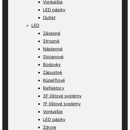
Vonkajšie
LED pásiky
Outlet
LED
Závesné
Stropné
Nástenné
Stojanové
Bodovky
Zápustné
Kúpeľňové
Reflektory
3F lištové systémy
1F lištové systémy
Vonkajšie
LED pásiky
Zdroje