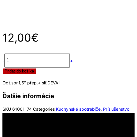
12,00
€
-
+
množstvo
Pridať do košíka
Odt.spr.1,5"
přep.+
Odt.spr.1,5″ přep.+ sif.DEVA I
sif.DEVA
I
Ďalšie informácie
SKU
61001174
Categories
Kuchynské spotrebiče
,
Príslušenstvo