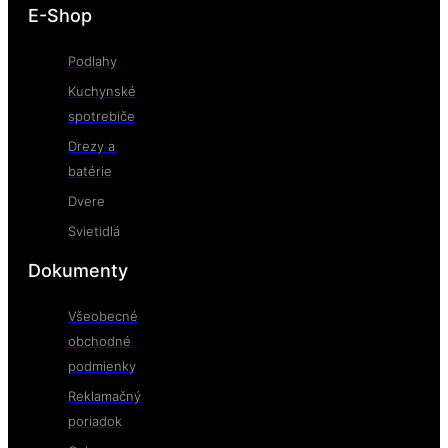
E-Shop
Podlahy
Kuchynské
spotrebiče
Drezy a
batérie
Dvere
Svietidlá
Dokumenty
Všeobecné
obchodné
podmienky
Reklamačný
poriadok