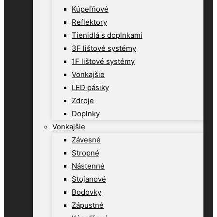
Kúpeľňové
Reflektory
Tienidlá s doplnkami
3F lištové systémy
1F lištové systémy
Vonkajšie
LED pásiky
Zdroje
Doplnky
Vonkajšie
Závesné
Stropné
Nástenné
Stojanové
Bodovky
Zápustné