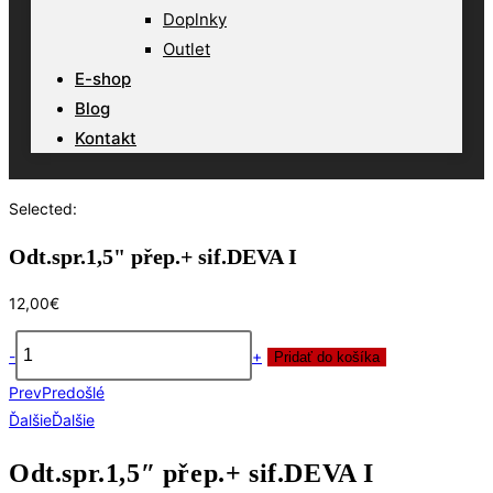
Doplnky
Outlet
E-shop
Blog
Kontakt
Selected:
Odt.spr.1,5" přep.+ sif.DEVA I
12,00
€
-
+
Pridať do košíka
množstvo
Prev
Predošlé
Odt.spr.1,5"
Ďalšie
Ďalšie
přep.+
sif.DEVA
Odt.spr.1,5″ přep.+ sif.DEVA I
I