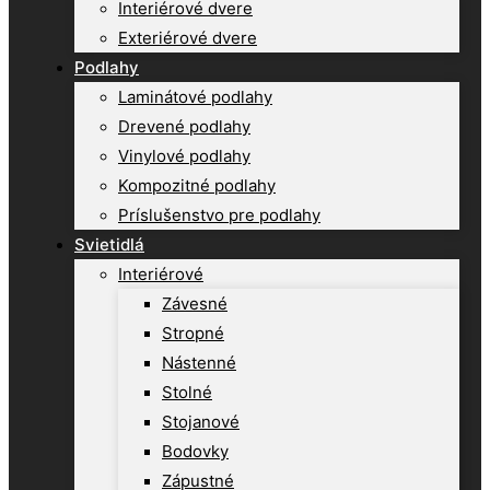
Interiérové dvere
Exteriérové dvere
Podlahy
Laminátové podlahy
Drevené podlahy
Vinylové podlahy
Kompozitné podlahy
Príslušenstvo pre podlahy
Svietidlá
Interiérové
Závesné
Stropné
Nástenné
Stolné
Stojanové
Bodovky
Zápustné