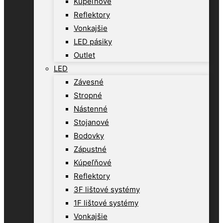
Kúpeľňové
Reflektory
Vonkajšie
LED pásiky
Outlet
LED
Závesné
Stropné
Nástenné
Stojanové
Bodovky
Zápustné
Kúpeľňové
Reflektory
3F lištové systémy
1F lištové systémy
Vonkajšie