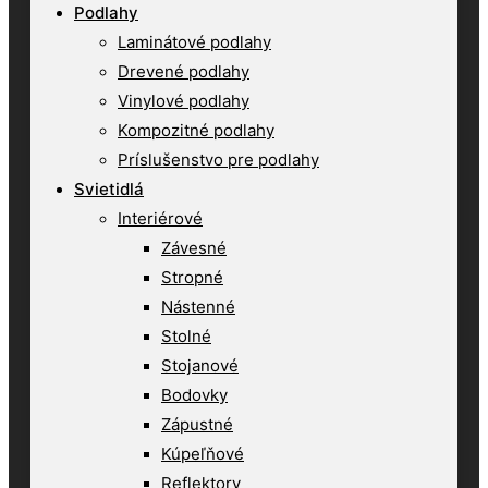
Podlahy
Laminátové podlahy
Drevené podlahy
Vinylové podlahy
Kompozitné podlahy
Príslušenstvo pre podlahy
Svietidlá
Interiérové
Závesné
Stropné
Nástenné
Stolné
Stojanové
Bodovky
Zápustné
Kúpeľňové
Reflektory