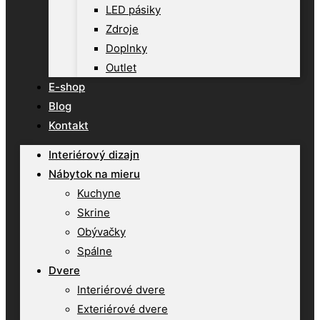
LED pásiky
Zdroje
Doplnky
Outlet
E-shop
Blog
Kontakt
Interiérový dizajn
Nábytok na mieru
Kuchyne
Skrine
Obývačky
Spálne
Dvere
Interiérové dvere
Exteriérové dvere