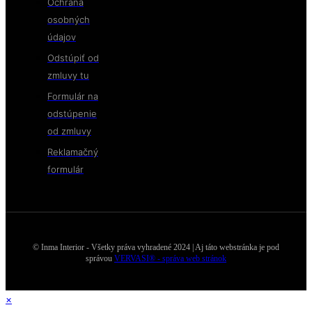
Ochrana
osobných
údajov
Odstúpiť od
zmluvy tu
Formulár na
odstúpenie
od zmluvy
Reklamačný
formulár
© Inma Interior - Všetky práva vyhradené 2024 | Aj táto webstránka je pod
správou
VERVASI® - správa web stránok
×