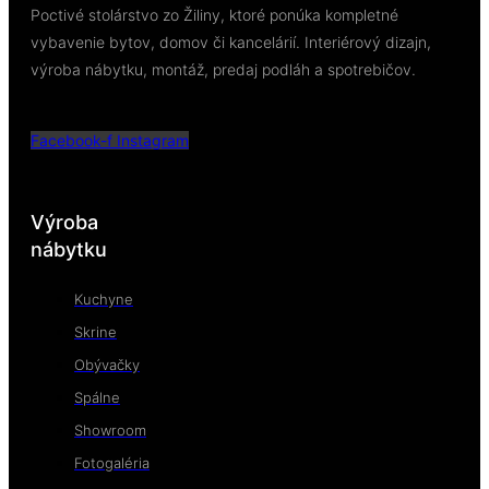
Poctivé stolárstvo zo Žiliny, ktoré ponúka kompletné
vybavenie bytov, domov či kancelárií. Interiérový dizajn,
výroba nábytku, montáž, predaj podláh a spotrebičov.
Facebook-f
Instagram
Výroba
nábytku
Kuchyne
Skrine
Obývačky
Spálne
Showroom
Fotogaléria