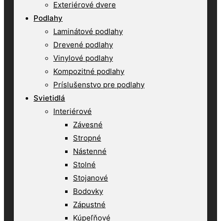
Exteriérové dvere
Podlahy
Laminátové podlahy
Drevené podlahy
Vinylové podlahy
Kompozitné podlahy
Príslušenstvo pre podlahy
Svietidlá
Interiérové
Závesné
Stropné
Nástenné
Stolné
Stojanové
Bodovky
Zápustné
Kúpeľňové