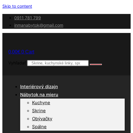
Skip to content
0911 781 799
inmanabytok@gmail.com
0,00
€
0
Cart
Vyhľadať
Interiérový dizajn
Nábytok na mieru
Kuchyne
Skrine
Obývačky
Spálne