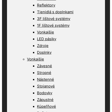
Reflektory
Tienidlá s doplnkami
3F lištové systémy
1F lištové systémy
Vonkajšie
LED pásiky
Zdroje
Doplnky
Vonkajšie
Závesné
Stropné
Nástenné
Stojanové
Bodovky
Zápustné
Kúpeľňové