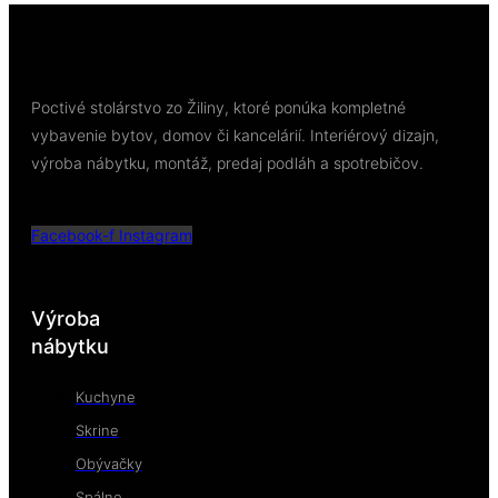
Poctivé stolárstvo zo Žiliny, ktoré ponúka kompletné
vybavenie bytov, domov či kancelárií. Interiérový dizajn,
výroba nábytku, montáž, predaj podláh a spotrebičov.
Facebook-f
Instagram
Výroba
nábytku
Kuchyne
Skrine
Obývačky
Spálne