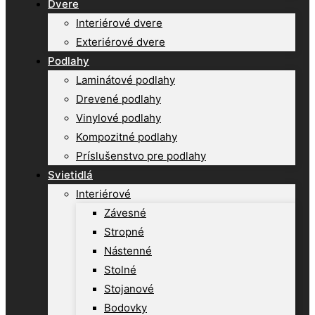
Dvere
Interiérové dvere
Exteriérové dvere
Podlahy
Laminátové podlahy
Drevené podlahy
Vinylové podlahy
Kompozitné podlahy
Príslušenstvo pre podlahy
Svietidlá
Interiérové
Závesné
Stropné
Nástenné
Stolné
Stojanové
Bodovky