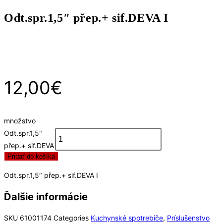
Odt.spr.1,5″ přep.+ sif.DEVA I
12,00
€
množstvo
Odt.spr.1,5"
přep.+ sif.DEVA
Pridať do košíka
I
Odt.spr.1,5″ přep.+ sif.DEVA I
Ďalšie informácie
SKU
61001174
Categories
Kuchynské spotrebiče
,
Príslušenstvo