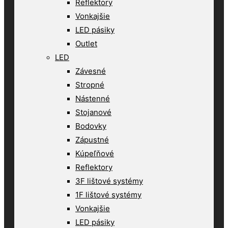
Reflektory
Vonkajšie
LED pásiky
Outlet
LED
Závesné
Stropné
Nástenné
Stojanové
Bodovky
Zápustné
Kúpeľňové
Reflektory
3F lištové systémy
1F lištové systémy
Vonkajšie
LED pásiky