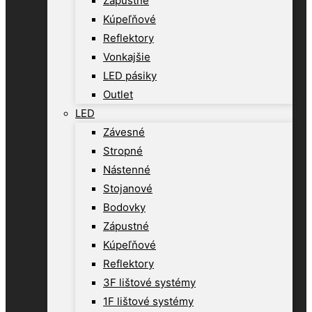
Zápustné
Kúpeľňové
Reflektory
Vonkajšie
LED pásiky
Outlet
LED
Závesné
Stropné
Nástenné
Stojanové
Bodovky
Zápustné
Kúpeľňové
Reflektory
3F lištové systémy
1F lištové systémy