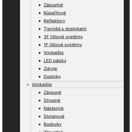
Zápustné
Kúpeľňové
Reflektory
Tienidlá s doplnkami
3F lištové systémy
1F lištové systémy
Vonkajšie
LED pásiky
Zdroje
Doplnky
Vonkajšie
Závesné
Stropné
Nástenné
Stojanové
Bodovky