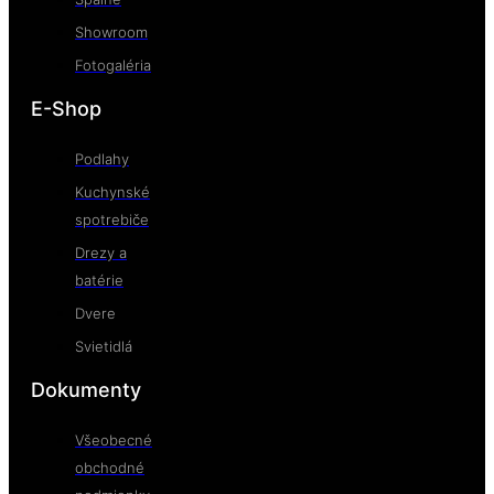
Showroom
Fotogaléria
E-Shop
Podlahy
Kuchynské
spotrebiče
Drezy a
batérie
Dvere
Svietidlá
Dokumenty
Všeobecné
obchodné