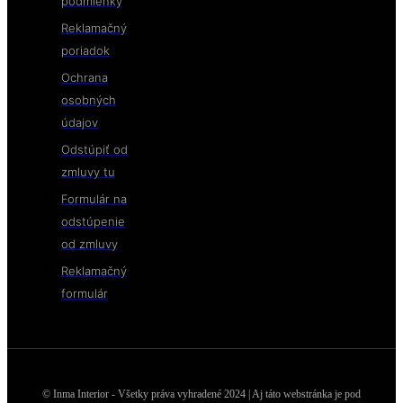
podmienky
Reklamačný
poriadok
Ochrana
osobných
údajov
Odstúpiť od
zmluvy tu
Formulár na
odstúpenie
od zmluvy
Reklamačný
formulár
© Inma Interior - Všetky práva vyhradené 2024 | Aj táto webstránka je pod