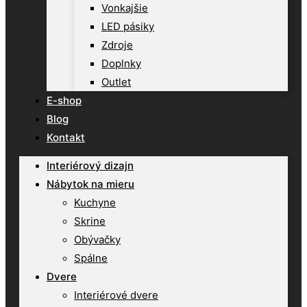
Vonkajšie
LED pásiky
Zdroje
Doplnky
Outlet
E-shop
Blog
Kontakt
Interiérový dizajn
Nábytok na mieru
Kuchyne
Skrine
Obývačky
Spálne
Dvere
Interiérové dvere