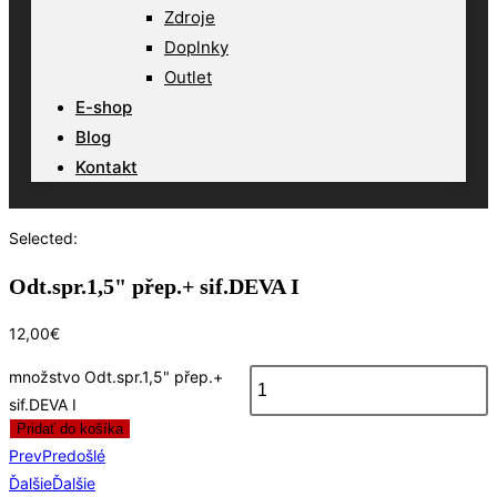
Zdroje
Doplnky
Outlet
E-shop
Blog
Kontakt
Selected:
Odt.spr.1,5" přep.+ sif.DEVA I
12,00
€
množstvo Odt.spr.1,5" přep.+
sif.DEVA I
Pridať do košíka
Prev
Predošlé
Ďalšie
Ďalšie