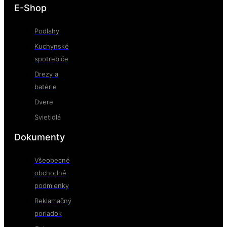
E-Shop
Podlahy
Kuchynské
spotrebiče
Drezy a
batérie
Dvere
Svietidlá
Dokumenty
Všeobecné
obchodné
podmienky
Reklamačný
poriadok