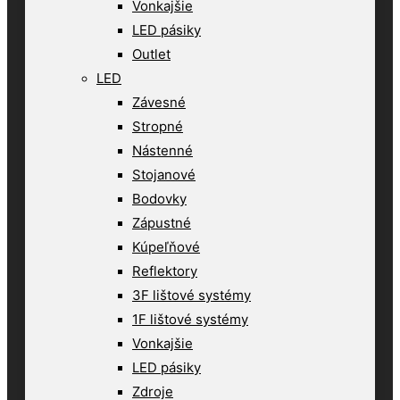
Vonkajšie
LED pásiky
Outlet
LED
Závesné
Stropné
Nástenné
Stojanové
Bodovky
Zápustné
Kúpeľňové
Reflektory
3F lištové systémy
1F lištové systémy
Vonkajšie
LED pásiky
Zdroje