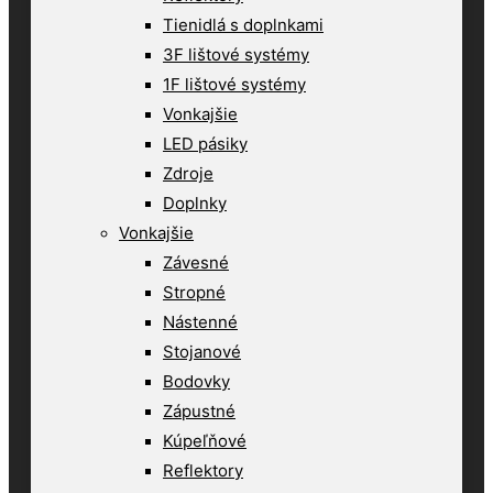
Tienidlá s doplnkami
3F lištové systémy
1F lištové systémy
Vonkajšie
LED pásiky
Zdroje
Doplnky
Vonkajšie
Závesné
Stropné
Nástenné
Stojanové
Bodovky
Zápustné
Kúpeľňové
Reflektory