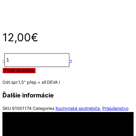
12,00
€
-
+
množstvo
Pridať do košíka
Odt.spr.1,5"
přep.+
Odt.spr.1,5″ přep.+ sif.DEVA I
sif.DEVA
I
Ďalšie informácie
SKU
61001174
Categories
Kuchynské spotrebiče
,
Príslušenstvo