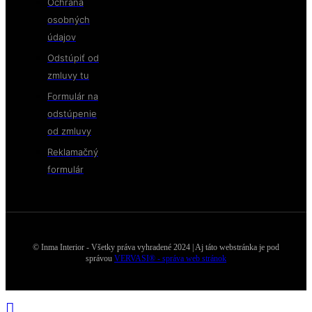
Ochrana
osobných
údajov
Odstúpiť od
zmluvy tu
Formulár na
odstúpenie
od zmluvy
Reklamačný
formulár
© Inma Interior - Všetky práva vyhradené 2024 | Aj táto webstránka je pod
správou
VERVASI® - správa web stránok