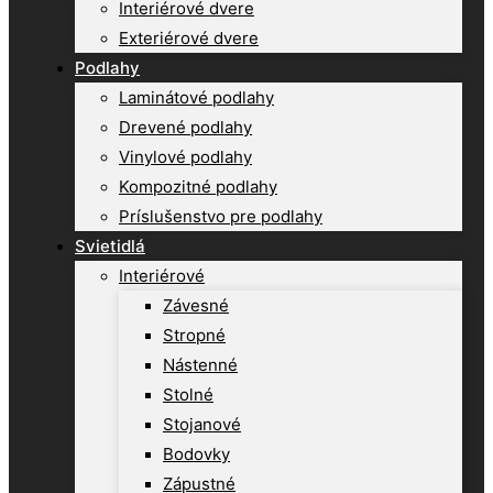
Interiérové dvere
Exteriérové dvere
Podlahy
Laminátové podlahy
Drevené podlahy
Vinylové podlahy
Kompozitné podlahy
Príslušenstvo pre podlahy
Svietidlá
Interiérové
Závesné
Stropné
Nástenné
Stolné
Stojanové
Bodovky
Zápustné