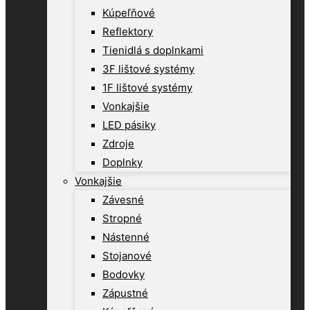
Kúpeľňové
Reflektory
Tienidlá s doplnkami
3F lištové systémy
1F lištové systémy
Vonkajšie
LED pásiky
Zdroje
Doplnky
Vonkajšie
Závesné
Stropné
Nástenné
Stojanové
Bodovky
Zápustné