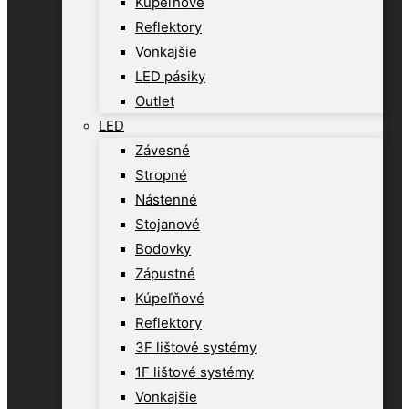
Kúpeľňové
Reflektory
Vonkajšie
LED pásiky
Outlet
LED
Závesné
Stropné
Nástenné
Stojanové
Bodovky
Zápustné
Kúpeľňové
Reflektory
3F lištové systémy
1F lištové systémy
Vonkajšie