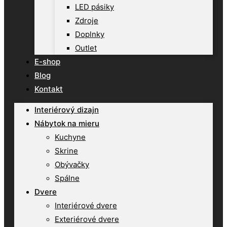
LED pásiky
Zdroje
Doplnky
Outlet
E-shop
Blog
Kontakt
Interiérový dizajn
Nábytok na mieru
Kuchyne
Skrine
Obývačky
Spálne
Dvere
Interiérové dvere
Exteriérové dvere