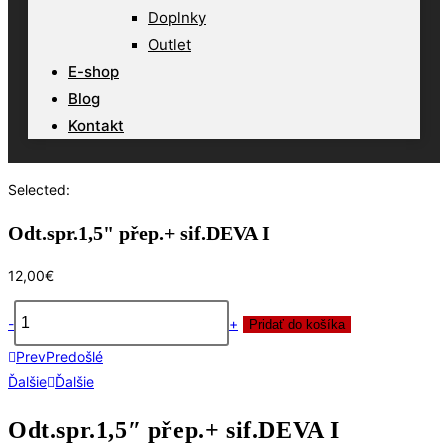
Doplnky
Outlet
E-shop
Blog
Kontakt
Selected:
Odt.spr.1,5" přep.+ sif.DEVA I
12,00
€
-
+
Pridať do košíka
množstvo
Prev
Predošlé
Odt.spr.1,5"
Ďalšie
Ďalšie
přep.+
sif.DEVA
Odt.spr.1,5″ přep.+ sif.DEVA I
I