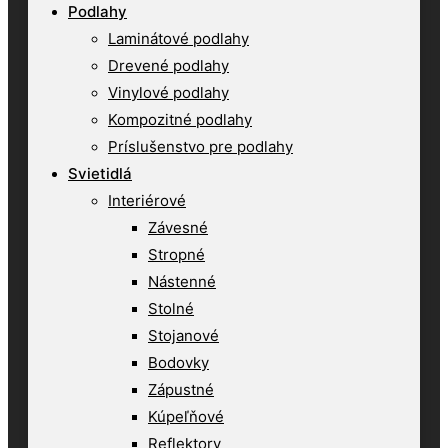
Podlahy
Laminátové podlahy
Drevené podlahy
Vinylové podlahy
Kompozitné podlahy
Príslušenstvo pre podlahy
Svietidlá
Interiérové
Závesné
Stropné
Nástenné
Stolné
Stojanové
Bodovky
Zápustné
Kúpeľňové
Reflektory