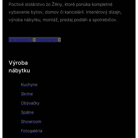
Poctivé stolárstvo zo Žiliny, ktoré ponúka kompletné
vybavenie bytov, domov či kancelárií. Interiérový dizajn,
výroba nábytku, montáž, predaj podláh a spotrebičov.
Facebook-f
Instagram
Výroba
nábytku
Kuchyne
Skrine
Obývačky
Spálne
Showroom
Fotogaléria