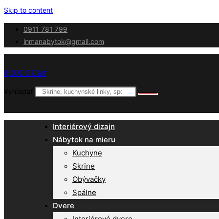
Skip to content
0911 781 799
inmanabytok@gmail.com
0,00
€
0
Cart
Vyhľadať
Interiérový dizajn
Nábytok na mieru
Kuchyne
Skrine
Obývačky
Spálne
Dvere
Interiérové dvere