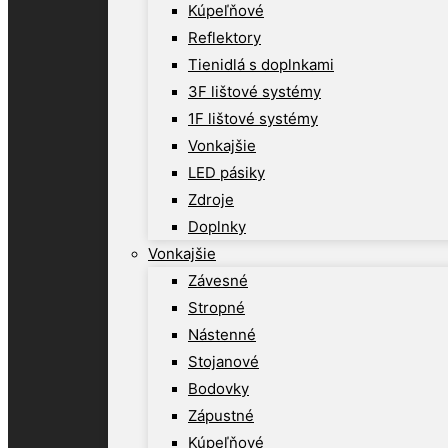
Kúpeľňové
Reflektory
Tienidlá s doplnkami
3F lištové systémy
1F lištové systémy
Vonkajšie
LED pásiky
Zdroje
Doplnky
Vonkajšie
Závesné
Stropné
Nástenné
Stojanové
Bodovky
Zápustné
Kúpeľňové