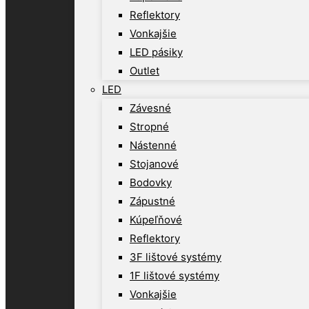
Reflektory
Vonkajšie
LED pásiky
Outlet
LED
Závesné
Stropné
Nástenné
Stojanové
Bodovky
Zápustné
Kúpeľňové
Reflektory
3F lištové systémy
1F lištové systémy
Vonkajšie