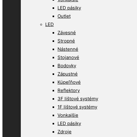
LED pásiky
Outlet
LED
Závesné
Stropné
Nástenné
Stojanové
Bodovky
Zápustné
Kúpeľňové
Reflektory
3F lištové systémy
1F lištové systémy
Vonkajšie
LED pásiky
Zdroje