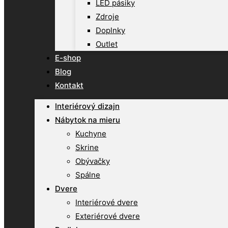
LED pásiky
Zdroje
Doplnky
Outlet
E-shop
Blog
Kontakt
Interiérový dizajn
Nábytok na mieru
Kuchyne
Skrine
Obývačky
Spálne
Dvere
Interiérové dvere
Exteriérové dvere