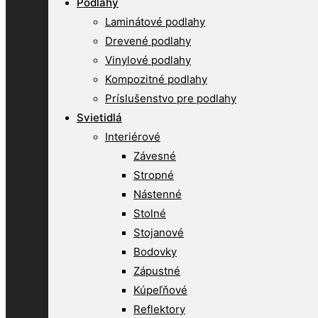
Podlahy
Laminátové podlahy
Drevené podlahy
Vinylové podlahy
Kompozitné podlahy
Príslušenstvo pre podlahy
Svietidlá
Interiérové
Závesné
Stropné
Nástenné
Stolné
Stojanové
Bodovky
Zápustné
Kúpeľňové
Reflektory