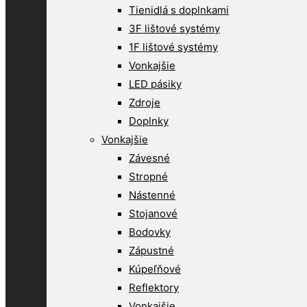
Tienidlá s doplnkami
3F lištové systémy
1F lištové systémy
Vonkajšie
LED pásiky
Zdroje
Doplnky
Vonkajšie
Závesné
Stropné
Nástenné
Stojanové
Bodovky
Zápustné
Kúpeľňové
Reflektory
Vonkajšie