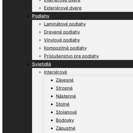
Exteriérové dvere
Podlahy
Laminátové podlahy
Drevené podlahy
Vinylové podlahy
Kompozitné podlahy
Príslušenstvo pre podlahy
Svietidlá
Interiérové
Závesné
Stropné
Nástenné
Stolné
Stojanové
Bodovky
Zápustné