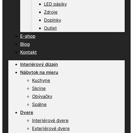
LED pásiky
Zdroje
Doplnky
Outlet
E-shop
Blog
Kontakt
Interiérový dizajn
Nábytok na mieru
Kuchyne
Skrine
Obývačky
Spálne
Dvere
Interiérové dvere
Exteriérové dvere