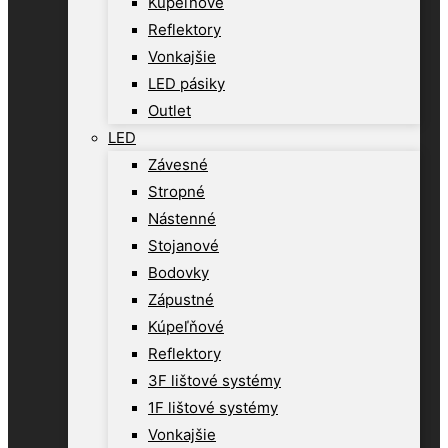
Kúpeľňové
Reflektory
Vonkajšie
LED pásiky
Outlet
LED
Závesné
Stropné
Nástenné
Stojanové
Bodovky
Zápustné
Kúpeľňové
Reflektory
3F lištové systémy
1F lištové systémy
Vonkajšie