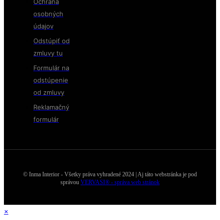
Ochrana
osobných
údajov
Odstúpiť od
zmluvy tu
Formulár na
odstúpenie
od zmluvy
Reklamačný
formulár
© Inma Interior - Všetky práva vyhradené 2024 | Aj táto webstránka je pod
správou
VERVASI® - správa web stránok
×