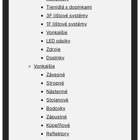
Tienidlá s doplnkami
3F lištové systémy
1F lištové systémy
Vonkajšie
LED pásiky
Zdroje
Doplnky
Vonkajšie
Závesné
Stropné
Nástenné
Stojanové
Bodovky
Zápustné
Kúpeľňové
Reflektory