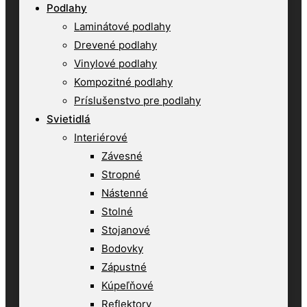
Podlahy
Laminátové podlahy
Drevené podlahy
Vinylové podlahy
Kompozitné podlahy
Príslušenstvo pre podlahy
Svietidlá
Interiérové
Závesné
Stropné
Nástenné
Stolné
Stojanové
Bodovky
Zápustné
Kúpeľňové
Reflektory