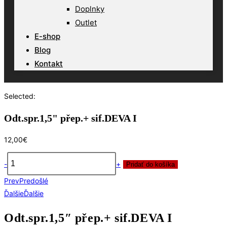
Doplnky
Outlet
E-shop
Blog
Kontakt
Selected:
Odt.spr.1,5" přep.+ sif.DEVA I
12,00
€
-
+
Pridať do košíka
množstvo
Prev
Predošlé
Odt.spr.1,5"
Ďalšie
Ďalšie
přep.+
sif.DEVA
Odt.spr.1,5″ přep.+ sif.DEVA I
I