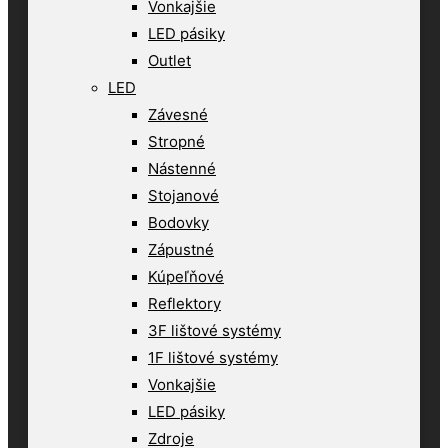
Vonkajšie
LED pásiky
Outlet
LED
Závesné
Stropné
Nástenné
Stojanové
Bodovky
Zápustné
Kúpeľňové
Reflektory
3F lištové systémy
1F lištové systémy
Vonkajšie
LED pásiky
Zdroje