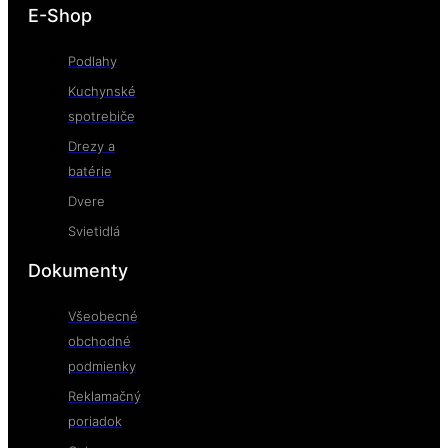
E-Shop
Podlahy
Kuchynské
spotrebiče
Drezy a
batérie
Dvere
Svietidlá
Dokumenty
Všeobecné
obchodné
podmienky
Reklamačný
poriadok