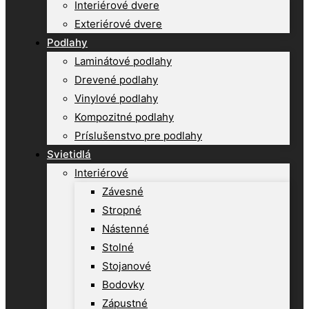
Interiérové dvere
Exteriérové dvere
Podlahy
Laminátové podlahy
Drevené podlahy
Vinylové podlahy
Kompozitné podlahy
Príslušenstvo pre podlahy
Svietidlá
Interiérové
Závesné
Stropné
Nástenné
Stolné
Stojanové
Bodovky
Zápustné