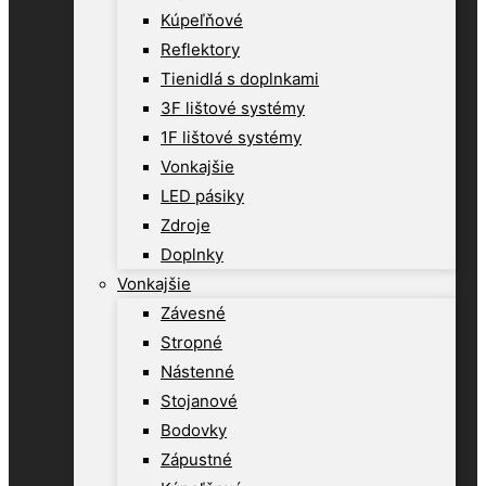
Kúpeľňové
Reflektory
Tienidlá s doplnkami
3F lištové systémy
1F lištové systémy
Vonkajšie
LED pásiky
Zdroje
Doplnky
Vonkajšie
Závesné
Stropné
Nástenné
Stojanové
Bodovky
Zápustné