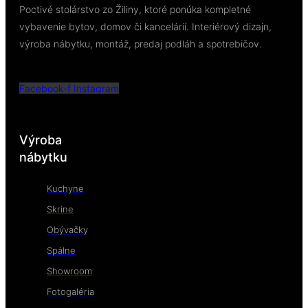
Poctivé stolárstvo zo Žiliny, ktoré ponúka kompletné
vybavenie bytov, domov či kancelárií. Interiérový dizajn,
výroba nábytku, montáž, predaj podláh a spotrebičov.
Facebook-f
Instagram
Výroba
nábytku
Kuchyne
Skrine
Obývačky
Spálne
Showroom
Fotogaléria