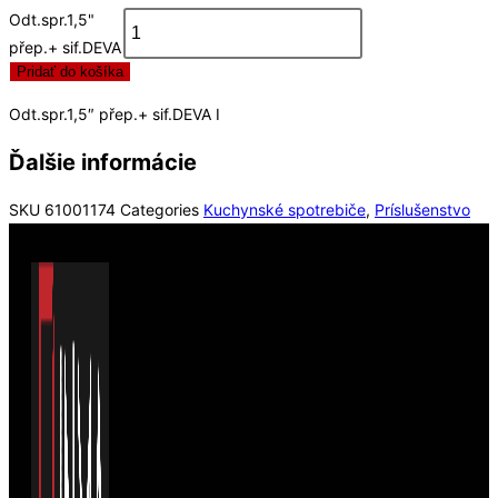
Odt.spr.1,5"
přep.+ sif.DEVA
Pridať do košíka
I
Odt.spr.1,5″ přep.+ sif.DEVA I
Ďalšie informácie
SKU
61001174
Categories
Kuchynské spotrebiče
,
Príslušenstvo