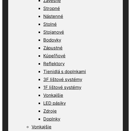
Závesné
Stropné
Nástenné
Stolné
Stojanové
Bodovky
Zápustné
Kúpeľňové
Reflektory
Tienidlá s doplnkami
3F lištové systémy
1F lištové systémy
Vonkajšie
LED pásiky
Zdroje
Doplnky
Vonkajšie