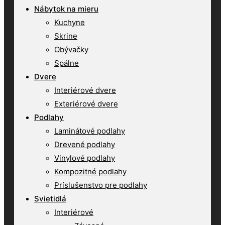
Nábytok na mieru
Kuchyne
Skrine
Obývačky
Spálne
Dvere
Interiérové dvere
Exteriérové dvere
Podlahy
Laminátové podlahy
Drevené podlahy
Vinylové podlahy
Kompozitné podlahy
Príslušenstvo pre podlahy
Svietidlá
Interiérové