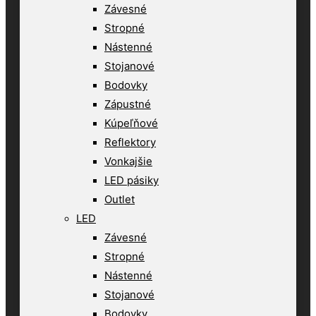
Závesné
Stropné
Nástenné
Stojanové
Bodovky
Zápustné
Kúpeľňové
Reflektory
Vonkajšie
LED pásiky
Outlet
LED
Závesné
Stropné
Nástenné
Stojanové
Bodovky