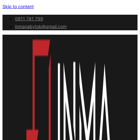
Skip to content
0911 781 799
inmanabytok@gmail.com