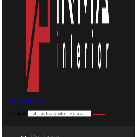
0,00
€
0
Cart
Vyhľadať