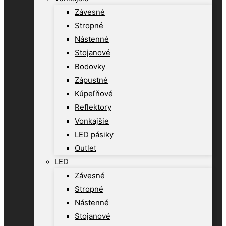
Závesné
Stropné
Nástenné
Stojanové
Bodovky
Zápustné
Kúpeľňové
Reflektory
Vonkajšie
LED pásiky
Outlet
LED
Závesné
Stropné
Nástenné
Stojanové