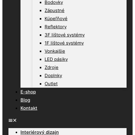
Bodovky
Zápustné
Kúpeľňové
Reflektory
3F lištové systémy
1F lištové systémy
Vonkajšie
LED pásiky
Zdroje
Doplnky
Outlet
E-shop
Blog
Kontakt
Interiérový dizajn