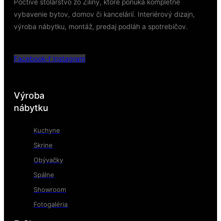
Poctivé stolárstvo zo Žiliny, ktoré ponúka kompletné
vybavenie bytov, domov či kancelárií. Interiérový dizajn,
výroba nábytku, montáž, predaj podláh a spotrebičov.
Facebook-f
Instagram
Výroba
nábytku
Kuchyne
Skrine
Obývačky
Spálne
Showroom
Fotogaléria