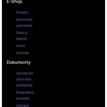
E-Shop
Podlahy
Kuchynské
spotrebiče
Drezy a
batérie
Dvere
Svietidlá
Dokumenty
Všeobecné
obchodné
podmienky
Reklamačný
poriadok
Ochrana