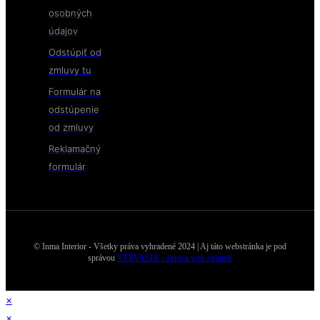
osobných
údajov
Odstúpiť od
zmluvy tu
Formulár na
odstúpenie
od zmluvy
Reklamačný
formulár
© Inma Interior - Všetky práva vyhradené 2024 | Aj táto webstránka je pod
správou
VERVASI® - správa web stránok
×
×