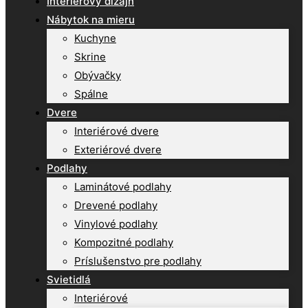
Interiérový dizajn
Nábytok na mieru
Kuchyne
Skrine
Obývačky
Spálne
Dvere
Interiérové dvere
Exteriérové dvere
Podlahy
Laminátové podlahy
Drevené podlahy
Vinylové podlahy
Kompozitné podlahy
Príslušenstvo pre podlahy
Svietidlá
Interiérové