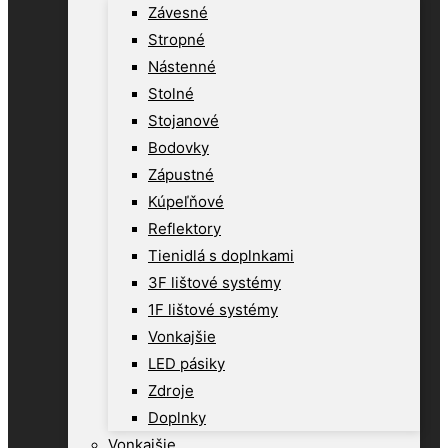
Závesné
Stropné
Nástenné
Stolné
Stojanové
Bodovky
Zápustné
Kúpeľňové
Reflektory
Tienidlá s doplnkami
3F lištové systémy
1F lištové systémy
Vonkajšie
LED pásiky
Zdroje
Doplnky
Vonkajšie