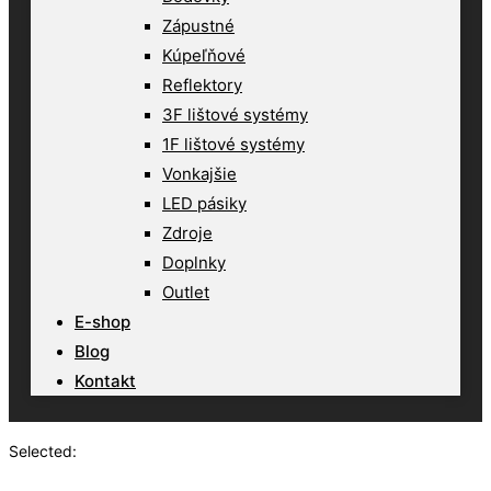
Zápustné
Kúpeľňové
Reflektory
3F lištové systémy
1F lištové systémy
Vonkajšie
LED pásiky
Zdroje
Doplnky
Outlet
E-shop
Blog
Kontakt
Selected: