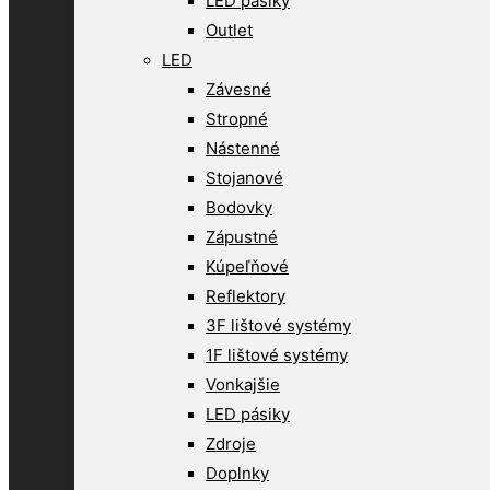
LED pásiky
Outlet
LED
Závesné
Stropné
Nástenné
Stojanové
Bodovky
Zápustné
Kúpeľňové
Reflektory
3F lištové systémy
1F lištové systémy
Vonkajšie
LED pásiky
Zdroje
Doplnky