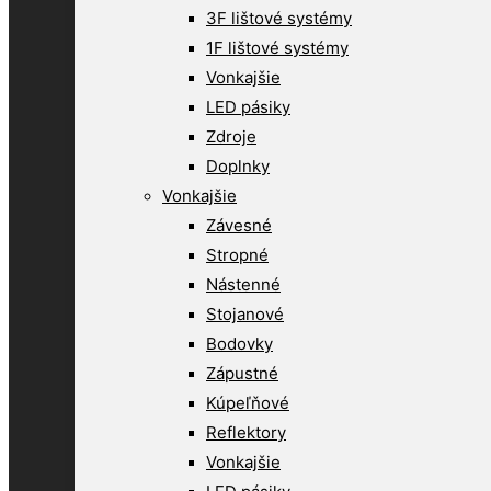
3F lištové systémy
1F lištové systémy
Vonkajšie
LED pásiky
Zdroje
Doplnky
Vonkajšie
Závesné
Stropné
Nástenné
Stojanové
Bodovky
Zápustné
Kúpeľňové
Reflektory
Vonkajšie