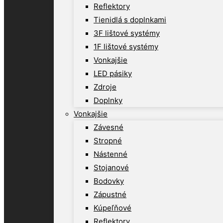
Reflektory
Tienidlá s doplnkami
3F lištové systémy
1F lištové systémy
Vonkajšie
LED pásiky
Zdroje
Doplnky
Vonkajšie
Závesné
Stropné
Nástenné
Stojanové
Bodovky
Zápustné
Kúpeľňové
Reflektory