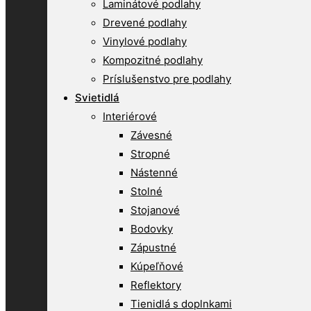
Laminátové podlahy
Drevené podlahy
Vinylové podlahy
Kompozitné podlahy
Príslušenstvo pre podlahy
Svietidlá
Interiérové
Závesné
Stropné
Nástenné
Stolné
Stojanové
Bodovky
Zápustné
Kúpeľňové
Reflektory
Tienidlá s doplnkami