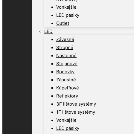
Vonkajšie
LED pásiky
Outlet
LED
Závesné
Stropné
Nástenné
Stojanové
Bodovky
Zápustné
Kúpeľňové
Reflektory
3F lištové systémy
1F lištové systémy
Vonkajšie
LED pásiky