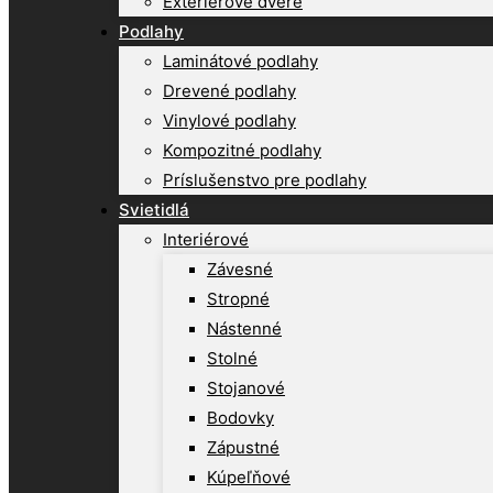
Exteriérové dvere
Podlahy
Laminátové podlahy
Drevené podlahy
Vinylové podlahy
Kompozitné podlahy
Príslušenstvo pre podlahy
Svietidlá
Interiérové
Závesné
Stropné
Nástenné
Stolné
Stojanové
Bodovky
Zápustné
Kúpeľňové