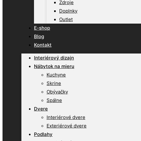
Zdroje
Doplnky
Outlet
E-shop
Blog
Kontakt
Interiérový dizajn
Nábytok na mieru
Kuchyne
Skrine
Obývačky
Spálne
Dvere
Interiérové dvere
Exteriérové dvere
Podlahy