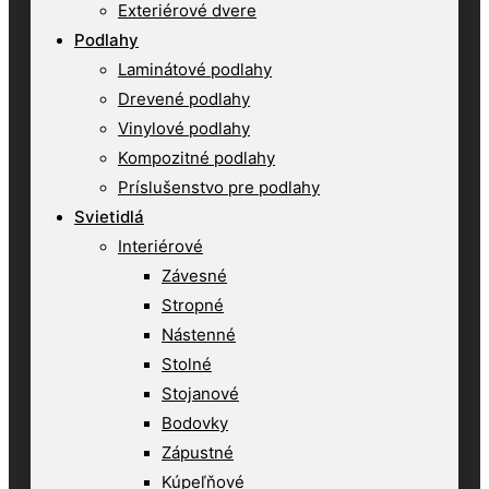
Exteriérové dvere
Podlahy
Laminátové podlahy
Drevené podlahy
Vinylové podlahy
Kompozitné podlahy
Príslušenstvo pre podlahy
Svietidlá
Interiérové
Závesné
Stropné
Nástenné
Stolné
Stojanové
Bodovky
Zápustné
Kúpeľňové