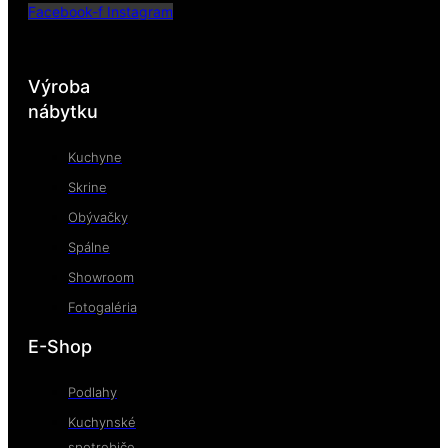
Facebook-f
Instagram
Výroba
nábytku
Kuchyne
Skrine
Obývačky
Spálne
Showroom
Fotogaléria
E-Shop
Podlahy
Kuchynské
spotrebiče