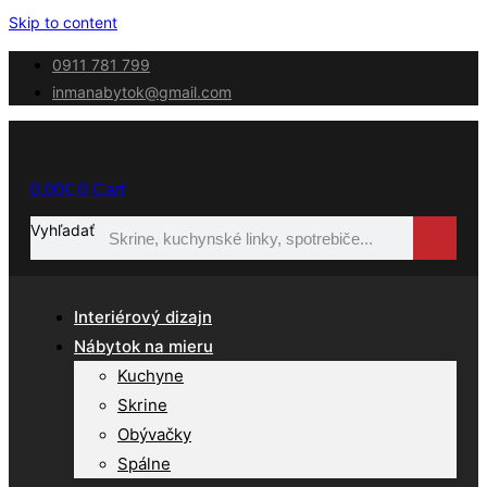
Skip to content
0911 781 799
inmanabytok@gmail.com
0,00
€
0
Cart
Vyhľadať
Interiérový dizajn
Nábytok na mieru
Kuchyne
Skrine
Obývačky
Spálne