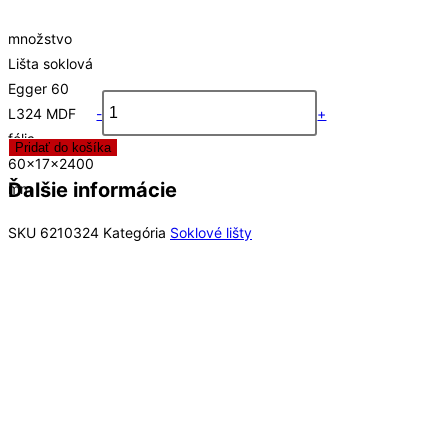
množstvo
Lišta soklová
Egger 60
L324 MDF
-
+
fólia
Pridať do košíka
60x17x2400
Ďalšie informácie
mm
SKU
6210324
Kategória
Soklové lišty
Rýchly náhľad
Rýchly náhľad