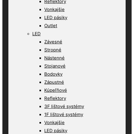
Reflektory
Vonkajšie
LED pásiky
Outlet
LED
Závesné
Stropné
Nástenné
Stojanové
Bodovky
Zápustné
Kúpeľňové
Reflektory
3F lištové systémy
1F lištové systémy
Vonkajšie
LED pásiky