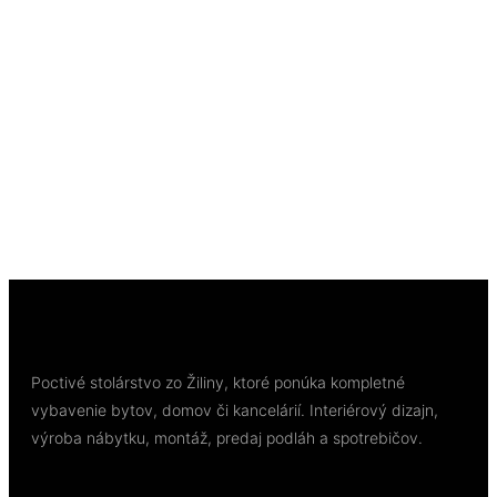
Rýchly náhľad
Soklové lišty
Lišta soklová HDPS Arbiton STIQ XL ST810 Biela
80x15x2200 mm
13,18
€
/ bal
Pridať do košíka
Poctivé stolárstvo zo Žiliny, ktoré ponúka kompletné
vybavenie bytov, domov či kancelárií. Interiérový dizajn,
výroba nábytku, montáž, predaj podláh a spotrebičov.