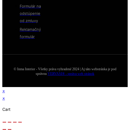
Formulár na
odstúpenie
od zmluvy
Reklamačný
formulár
© Inma Interior - Všetky práva vyhradené 2024 | Aj táto webstránka je pod
správou
VERVASI® - správa web stránok
×
×
Cart