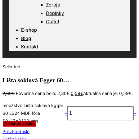
Zdroje
Doplnky
Outlet
E-shop
Blog
Kontakt
Selected:
Lišta soklová Egger 60…
2,30
€
Pôvodná cena bola: 2,30€.
0,59
€
Aktuálna cena je: 0,59€.
množstvo Lišta soklová Egger
60 L324 MDF fólia
-
+
60x17x2400 mm
Pridať do košíka
Prev
Predošlé