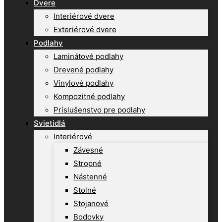
Dvere
Interiérové dvere
Exteriérové dvere
Podlahy
Laminátové podlahy
Drevené podlahy
Vinylové podlahy
Kompozitné podlahy
Príslušenstvo pre podlahy
Svietidlá
Interiérové
Závesné
Stropné
Nástenné
Stolné
Stojanové
Bodovky