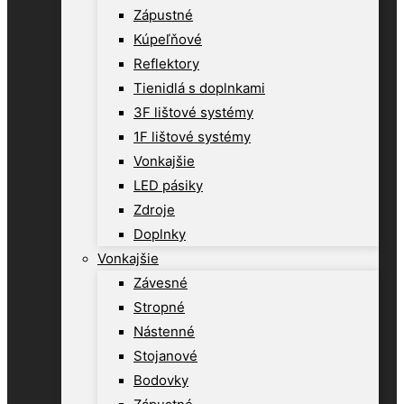
Zápustné
Kúpeľňové
Reflektory
Tienidlá s doplnkami
3F lištové systémy
1F lištové systémy
Vonkajšie
LED pásiky
Zdroje
Doplnky
Vonkajšie
Závesné
Stropné
Nástenné
Stojanové
Bodovky