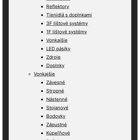
Reflektory
Tienidlá s doplnkami
3F lištové systémy
1F lištové systémy
Vonkajšie
LED pásiky
Zdroje
Doplnky
Vonkajšie
Závesné
Stropné
Nástenné
Stojanové
Bodovky
Zápustné
Kúpeľňové