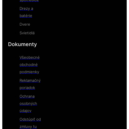
Drezy a
batérie
Dvere
Svietidlá
Dokumenty
Všeobecné
obchodné
podmienky
Reklamačný
poriadok
Ochrana
osobných
údajov
Odstúpiť od
zmluvy tu