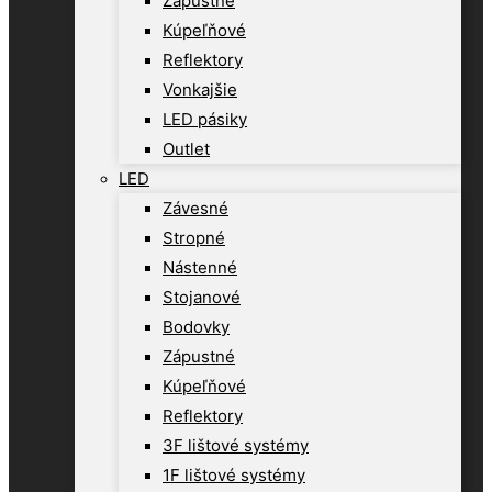
Zápustné
Kúpeľňové
Reflektory
Vonkajšie
LED pásiky
Outlet
LED
Závesné
Stropné
Nástenné
Stojanové
Bodovky
Zápustné
Kúpeľňové
Reflektory
3F lištové systémy
1F lištové systémy