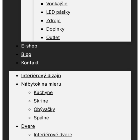
Vonkajšie
LED pásiky
Zdroje
Doplnky
Outlet
E-shop
Blog
Kontakt
Interiérový dizajn
Nábytok na mieru
Kuchyne
Skrine
Obývačky
Spálne
Dvere
Interiérové dvere