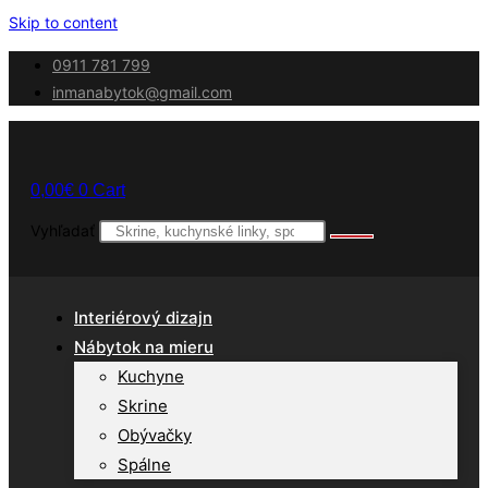
Skip to content
0911 781 799
inmanabytok@gmail.com
0,00
€
0
Cart
Vyhľadať
Interiérový dizajn
Nábytok na mieru
Kuchyne
Skrine
Obývačky
Spálne