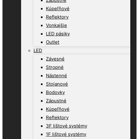
Zápustné
Kúpeľňové
Reflektory
Vonkajšie
LED pásiky
Outlet
LED
Závesné
Stropné
Nástenné
Stojanové
Bodovky
Zápustné
Kúpeľňové
Reflektory
3F lištové systémy
1F lištové systémy