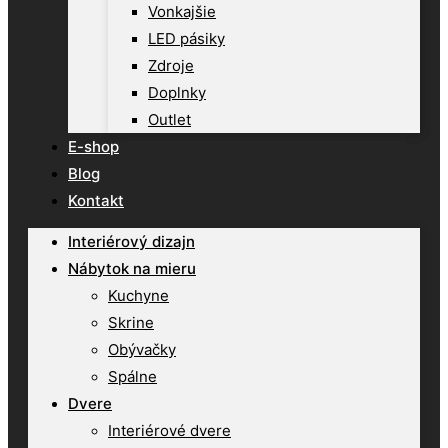
Vonkajšie
LED pásiky
Zdroje
Doplnky
Outlet
E-shop
Blog
Kontakt
Interiérový dizajn
Nábytok na mieru
Kuchyne
Skrine
Obývačky
Spálne
Dvere
Interiérové dvere