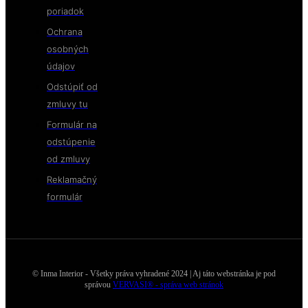
poriadok
Ochrana
osobných
údajov
Odstúpiť od
zmluvy tu
Formulár na
odstúpenie
od zmluvy
Reklamačný
formulár
© Inma Interior - Všetky práva vyhradené 2024 | Aj táto webstránka je pod
správou
VERVASI® - správa web stránok