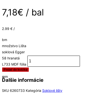
7,18
€
/ bal
2.99 € /
bm
množstvo Lišta
soklová Egger
58 hranatá
L733 MDF fólia
Pridať do košíka
58x14x2400
mm
Ďalšie informácie
SKU
6260733
Kategória
Soklové lišty