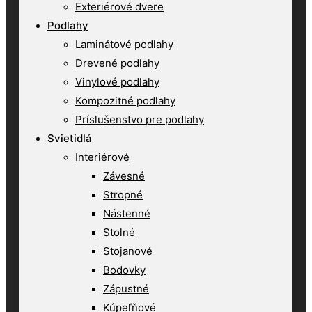
Exteriérové dvere
Podlahy
Laminátové podlahy
Drevené podlahy
Vinylové podlahy
Kompozitné podlahy
Príslušenstvo pre podlahy
Svietidlá
Interiérové
Závesné
Stropné
Nástenné
Stolné
Stojanové
Bodovky
Zápustné
Kúpeľňové