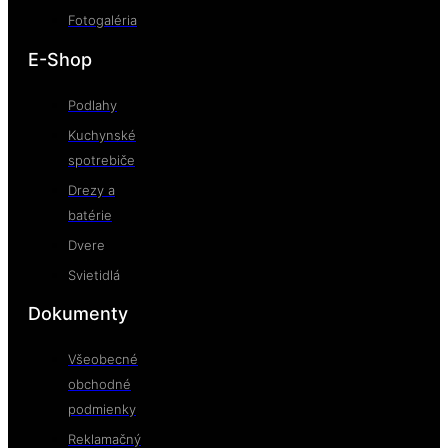
Fotogaléria
E-Shop
Podlahy
Kuchynské
spotrebiče
Drezy a
batérie
Dvere
Svietidlá
Dokumenty
Všeobecné
obchodné
podmienky
Reklamačný