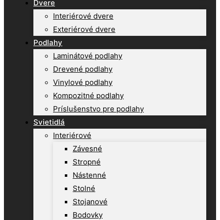
Dvere
Interiérové dvere
Exteriérové dvere
Podlahy
Laminátové podlahy
Drevené podlahy
Vinylové podlahy
Kompozitné podlahy
Príslušenstvo pre podlahy
Svietidlá
Interiérové
Závesné
Stropné
Nástenné
Stolné
Stojanové
Bodovky