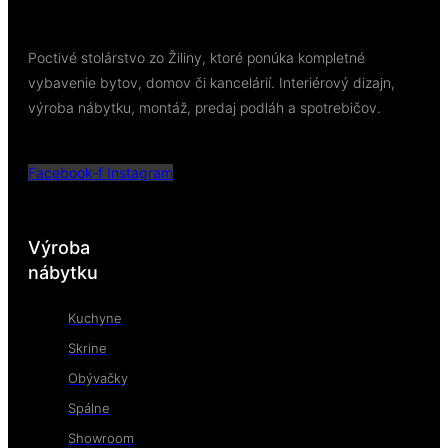
Poctivé stolárstvo zo Žiliny, ktoré ponúka kompletné
vybavenie bytov, domov či kancelárií. Interiérový dizajn,
výroba nábytku, montáž, predaj podláh a spotrebičov.
Facebook-f
Instagram
Výroba
nábytku
Kuchyne
Skrine
Obývačky
Spálne
Showroom