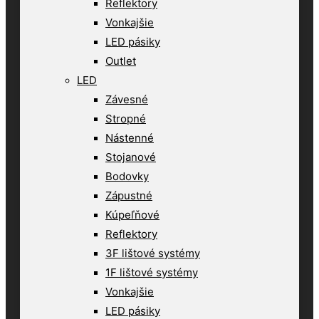
Reflektory
Vonkajšie
LED pásiky
Outlet
LED
Závesné
Stropné
Nástenné
Stojanové
Bodovky
Zápustné
Kúpeľňové
Reflektory
3F lištové systémy
1F lištové systémy
Vonkajšie
LED pásiky