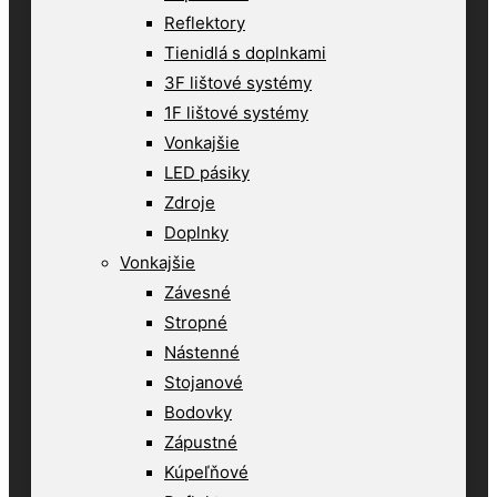
Reflektory
Tienidlá s doplnkami
3F lištové systémy
1F lištové systémy
Vonkajšie
LED pásiky
Zdroje
Doplnky
Vonkajšie
Závesné
Stropné
Nástenné
Stojanové
Bodovky
Zápustné
Kúpeľňové