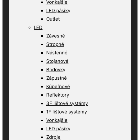
Vonkajšie
LED pásiky
Outlet
LED
Závesné
Stropné
Nástenné
Stojanové
Bodovky
Zápustné
Kúpeľňové
Reflektory
3F lištové systémy
1F lištové systémy
Vonkajšie
LED pásiky
Zdroje