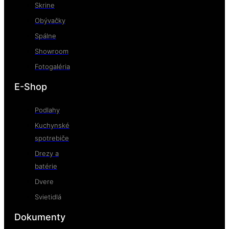
Skrine
Obývačky
Spálne
Showroom
Fotogaléria
E-Shop
Podlahy
Kuchynské
spotrebiče
Drezy a
batérie
Dvere
Svietidlá
Dokumenty