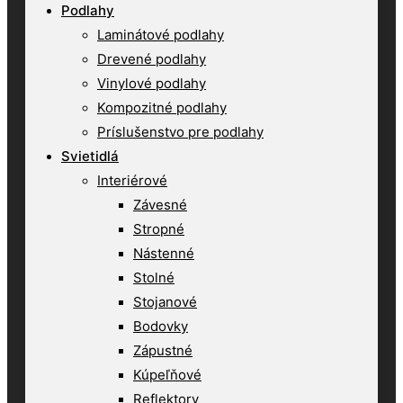
Podlahy
Laminátové podlahy
Drevené podlahy
Vinylové podlahy
Kompozitné podlahy
Príslušenstvo pre podlahy
Svietidlá
Interiérové
Závesné
Stropné
Nástenné
Stolné
Stojanové
Bodovky
Zápustné
Kúpeľňové
Reflektory