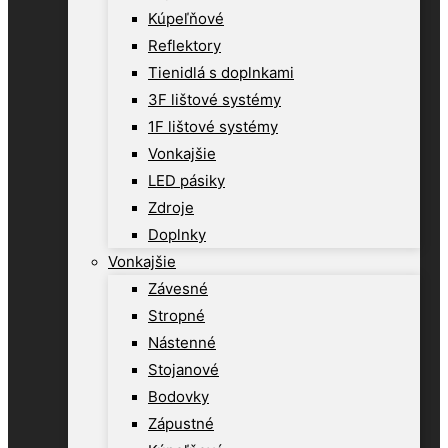
Kúpeľňové
Reflektory
Tienidlá s doplnkami
3F lištové systémy
1F lištové systémy
Vonkajšie
LED pásiky
Zdroje
Doplnky
Vonkajšie
Závesné
Stropné
Nástenné
Stojanové
Bodovky
Zápustné