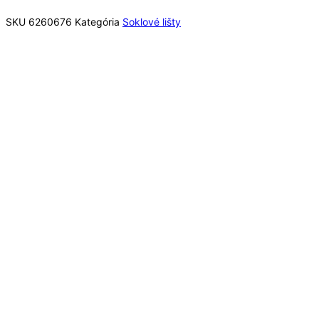
SKU
6260676
Kategória
Soklové lišty
Rýchly náhľad
Rýchly náhľad
Soklové lišty
Lišta soklová Parador SL3 Dub D092 1745445
2200x16x40 mm
8,78
€
/ bal
Pridať do košíka