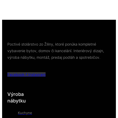
Pridať do košíka
Poctivé stolárstvo zo Žiliny, ktoré ponúka kompletné
vybavenie bytov, domov či kancelárií. Interiérový dizajn,
výroba nábytku, montáž, predaj podláh a spotrebičov.
Facebook-f
Instagram
Výroba
nábytku
Kuchyne