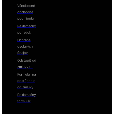
Všeobecné
obchodné
podmienky
Reklamačný
poriadok
Ochrana
osobných
údajov
Odstúpiť od
zmluvy tu
Formulár na
odstúpenie
od zmluvy
Reklamačný
formulár