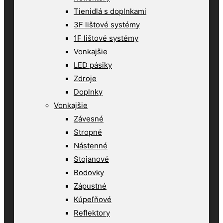
Tienidlá s doplnkami
3F lištové systémy
1F lištové systémy
Vonkajšie
LED pásiky
Zdroje
Doplnky
Vonkajšie
Závesné
Stropné
Nástenné
Stojanové
Bodovky
Zápustné
Kúpeľňové
Reflektory