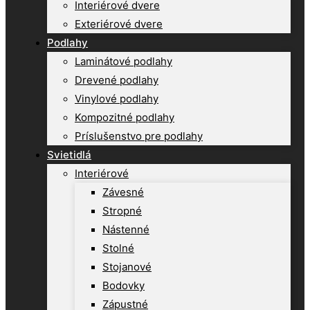
Interiérové dvere
Exteriérové dvere
Podlahy
Laminátové podlahy
Drevené podlahy
Vinylové podlahy
Kompozitné podlahy
Príslušenstvo pre podlahy
Svietidlá
Interiérové
Závesné
Stropné
Nástenné
Stolné
Stojanové
Bodovky
Zápustné