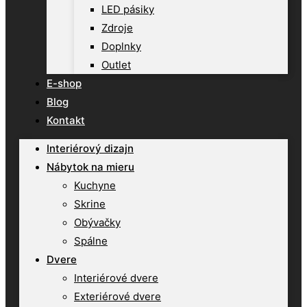
LED pásiky
Zdroje
Doplnky
Outlet
E-shop
Blog
Kontakt
Interiérový dizajn
Nábytok na mieru
Kuchyne
Skrine
Obývačky
Spálne
Dvere
Interiérové dvere
Exteriérové dvere