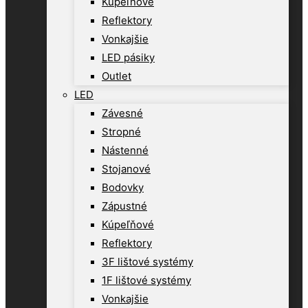
Kúpeľňové
Reflektory
Vonkajšie
LED pásiky
Outlet
LED
Závesné
Stropné
Nástenné
Stojanové
Bodovky
Zápustné
Kúpeľňové
Reflektory
3F lištové systémy
1F lištové systémy
Vonkajšie