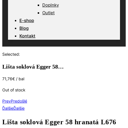
Doplnky
Outlet
E-shop
Blog
Kontakt
Selected:
Lišta soklová Egger 58…
71,76
€
/ bal
Out of stock
Prev
Predošlé
Ďalšie
Ďalšie
Lišta soklová Egger 58 hranatá L676