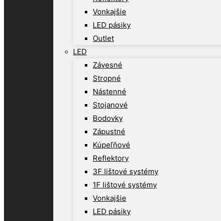
Vonkajšie
LED pásiky
Outlet
LED
Závesné
Stropné
Nástenné
Stojanové
Bodovky
Zápustné
Kúpeľňové
Reflektory
3F lištové systémy
1F lištové systémy
Vonkajšie
LED pásiky