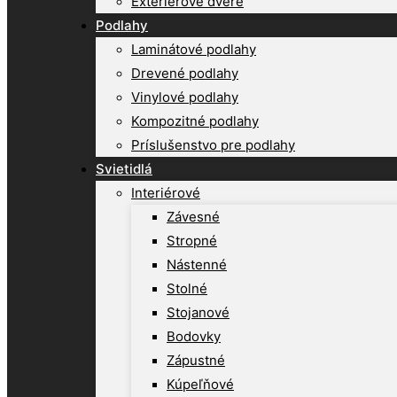
Exteriérové dvere
Podlahy
Laminátové podlahy
Drevené podlahy
Vinylové podlahy
Kompozitné podlahy
Príslušenstvo pre podlahy
Svietidlá
Interiérové
Závesné
Stropné
Nástenné
Stolné
Stojanové
Bodovky
Zápustné
Kúpeľňové