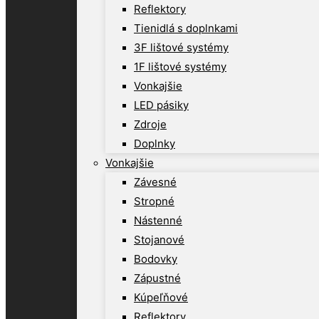
Reflektory
Tienidlá s doplnkami
3F lištové systémy
1F lištové systémy
Vonkajšie
LED pásiky
Zdroje
Doplnky
Vonkajšie
Závesné
Stropné
Nástenné
Stojanové
Bodovky
Zápustné
Kúpeľňové
Reflektory