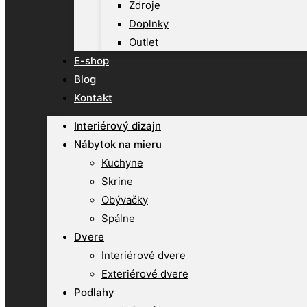
Zdroje
Doplnky
Outlet
E-shop
Blog
Kontakt
Interiérový dizajn
Nábytok na mieru
Kuchyne
Skrine
Obývačky
Spálne
Dvere
Interiérové dvere
Exteriérové dvere
Podlahy