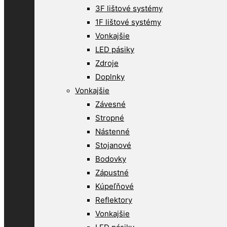
3F lištové systémy
1F lištové systémy
Vonkajšie
LED pásiky
Zdroje
Doplnky
Vonkajšie
Závesné
Stropné
Nástenné
Stojanové
Bodovky
Zápustné
Kúpeľňové
Reflektory
Vonkajšie