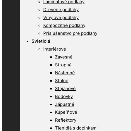
Laminátové podlahy
Drevené podlahy
Vinylové podlahy
Kompozitné podlahy
Príslušenstvo pre podlahy
Svietidlá
Interiérové
Závesné
Stropné
Nástenné
Stolné
Stojanové
Bodovky
Zápustné
Kúpeľňové
Reflektory
Tienidlá s doplnkami