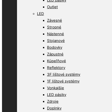
LED pásiky
Outlet
LED
Závesné
Stropné
Nástenné
Stojanové
Bodovky
Zápustné
Kúpeľňové
Reflektory
3F lištové systémy
1F lištové systémy
Vonkajšie
LED pásiky
Zdroje
Doplnky