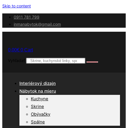
Skip to content
0911 781 799
inmanabytok@gmail.com
0,00
€
0
Cart
Vyhľadať
Interiérový dizajn
Nábytok na mieru
Kuchyne
Skrine
Obývačky
Spálne