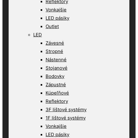
Reflektory
Vonkajšie
LED pásiky
Outlet
LED
Závesné
Stropné
Nástenné
Stojanové
Bodovky
Zápustné
Kúpeľňové
Reflektory
3F lištové systémy
1F lištové systémy
Vonkajšie
LED pásiky