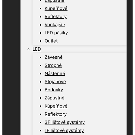
Zápustné
Kúpeľňové
Reflektory
Vonkajšie
LED pásiky
Outlet
LED
Závesné
Stropné
Nástenné
Stojanové
Bodovky
Zápustné
Kúpeľňové
Reflektory
3F lištové systémy
1F lištové systémy