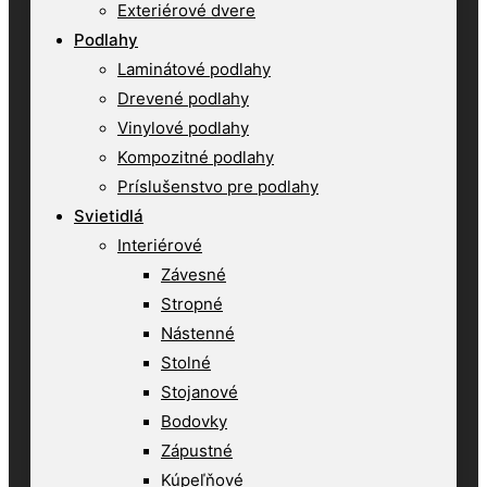
Exteriérové dvere
Podlahy
Laminátové podlahy
Drevené podlahy
Vinylové podlahy
Kompozitné podlahy
Príslušenstvo pre podlahy
Svietidlá
Interiérové
Závesné
Stropné
Nástenné
Stolné
Stojanové
Bodovky
Zápustné
Kúpeľňové