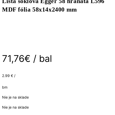
Lišta soklová Egger 58 hranatá L596
MDF fólia 58x14x2400 mm
71,76
€
/ bal
2.99 € /
bm
Nie je na sklade
Nie je na sklade