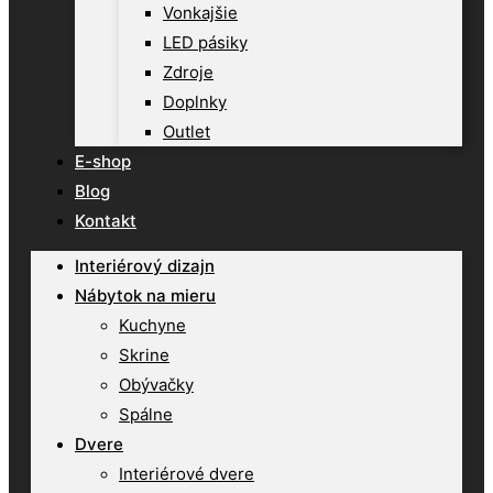
Vonkajšie
LED pásiky
Zdroje
Doplnky
Outlet
E-shop
Blog
Kontakt
Interiérový dizajn
Nábytok na mieru
Kuchyne
Skrine
Obývačky
Spálne
Dvere
Interiérové dvere