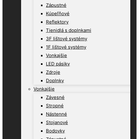
Zápustné
Kúpeľňové
Reflektory
Tienidlá s doplnkami
3F lištové systémy
1F lištové systémy
Vonkajšie
LED pásiky
Zdroje
Doplnky
Vonkajšie
Závesné
Stropné
Nástenné
Stojanové
Bodovky