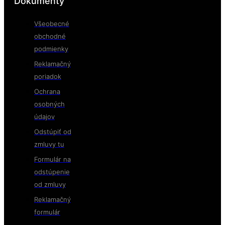
Dokumenty
Všeobecné
obchodné
podmienky
Reklamačný
poriadok
Ochrana
osobných
údajov
Odstúpiť od
zmluvy tu
Formulár na
odstúpenie
od zmluvy
Reklamačný
formulár