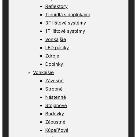
Reflektory
Tienidlá s doplnkami
3F lištové systémy
1F lištové systémy
Vonkajšie
LED pásiky
Zdroje
Doplnky
Vonkajšie
Závesné
Stropné
Nástenné
Stojanové
Bodovky
Zápustné
Kúpeľňové