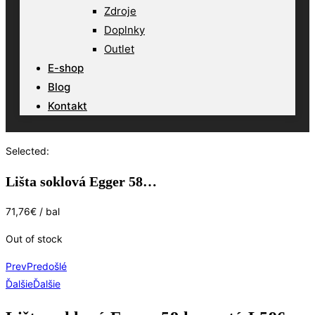
Zdroje
Doplnky
Outlet
E-shop
Blog
Kontakt
Selected:
Lišta soklová Egger 58…
71,76
€
/ bal
Out of stock
Prev
Predošlé
Ďalšie
Ďalšie