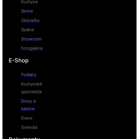
Kuchyne
Skrine
Obývačky
Spálne
Showroom
Fotogaléria
E-Shop
Podlahy
Kuchynské
spotrebiče
Drezy a
batérie
Dvere
Svietidlá