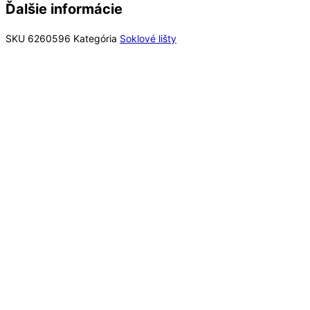
Ďalšie informácie
SKU
6260596
Kategória
Soklové lišty
Rýchly náhľad
Rýchly náhľad
Soklové lišty
Lišta soklová HDPS Arbiton STIQ XL ST110 Biela
100x15x2200 mm
13,62
€
/ bal
Pridať do košíka