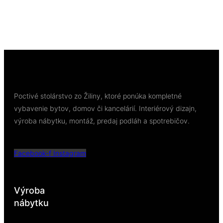
13,18
€
/ bal
Pridať do košíka
Poctivé stolárstvo zo Žiliny, ktoré ponúka kompletné
vybavenie bytov, domov či kancelárií. Interiérový dizajn,
výroba nábytku, montáž, predaj podláh a spotrebičov.
Facebook-f
Instagram
Výroba
nábytku