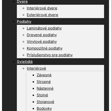
Dvere
Interiérové dvere
Exteriérové dvere
Podlahy
Laminátové podlahy
Drevené podlahy
Vinylové podlahy
Kompozitné podlahy
Príslušenstvo pre podlahy
Svietidlá
Interiérové
Závesné
Stropné
Nástenné
Stolné
Stojanové
Bodovky