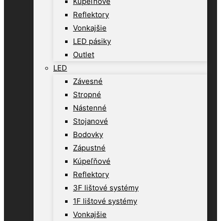
Kúpeľňové
Reflektory
Vonkajšie
LED pásiky
Outlet
LED
Závesné
Stropné
Nástenné
Stojanové
Bodovky
Zápustné
Kúpeľňové
Reflektory
3F lištové systémy
1F lištové systémy
Vonkajšie