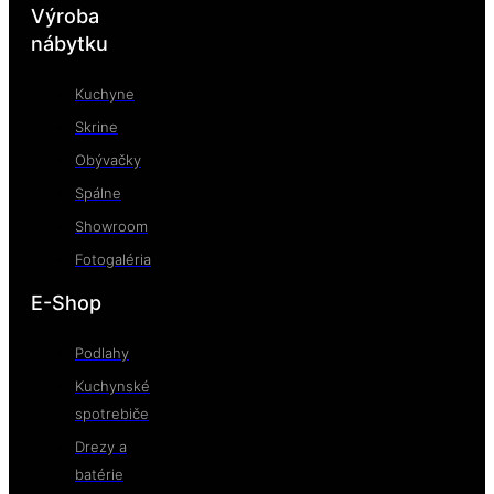
Výroba
nábytku
Kuchyne
Skrine
Obývačky
Spálne
Showroom
Fotogaléria
E-Shop
Podlahy
Kuchynské
spotrebiče
Drezy a
batérie