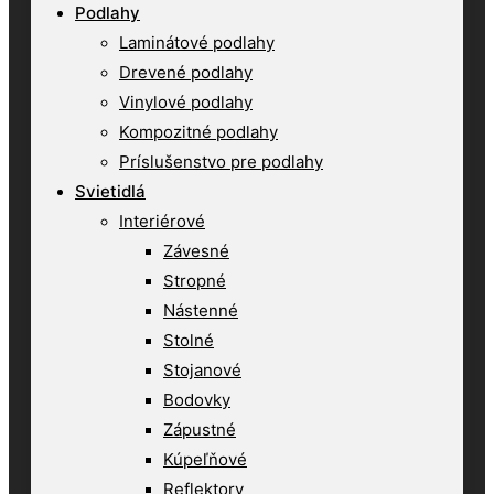
Podlahy
Laminátové podlahy
Drevené podlahy
Vinylové podlahy
Kompozitné podlahy
Príslušenstvo pre podlahy
Svietidlá
Interiérové
Závesné
Stropné
Nástenné
Stolné
Stojanové
Bodovky
Zápustné
Kúpeľňové
Reflektory