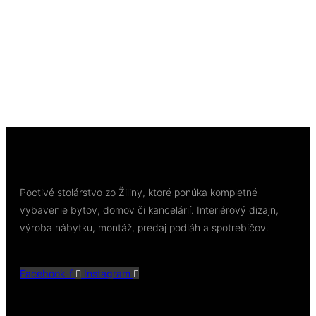
Samonivelačná podlahová hmota Murexin
TopLevel EXTRA 220 R (SL52) rýchla, cementová
25 kg (60 MPa)
57,25
€
/ kg
Pridať do košíka
Poctivé stolárstvo zo Žiliny, ktoré ponúka kompletné
vybavenie bytov, domov či kancelárií. Interiérový dizajn,
výroba nábytku, montáž, predaj podláh a spotrebičov.
Facebook-f
Instagram