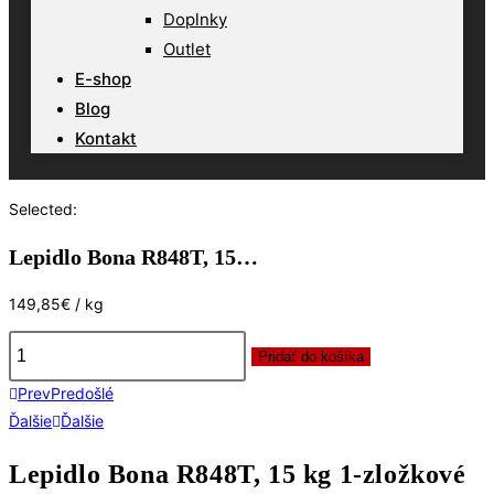
Doplnky
Outlet
E-shop
Blog
Kontakt
Selected:
Lepidlo Bona R848T, 15…
149,85
€
/ kg
Pridať do košíka
množstvo
Prev
Predošlé
Lepidlo
Ďalšie
Ďalšie
Bona
R848T,
Lepidlo Bona R848T, 15 kg 1-zložkové
15