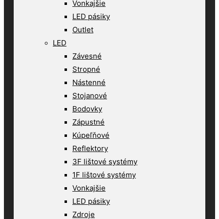
Vonkajšie
LED pásiky
Outlet
LED
Závesné
Stropné
Nástenné
Stojanové
Bodovky
Zápustné
Kúpeľňové
Reflektory
3F lištové systémy
1F lištové systémy
Vonkajšie
LED pásiky
Zdroje