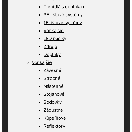
Tienidlá s doplnkami
3F lištové systémy
1F lištové systémy
Vonkajšie
LED pásiky
Zdroje
Doplnky
Vonkajšie
Závesné
Stropné
Nástenné
Stojanové
Bodovky
Zápustné
Kúpeľňové
Reflektory