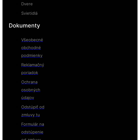
Dvere
Svietidlá
Dokumenty
Všeobecné
obchodné
podmienky
Reklamačný
poriadok
Ochrana
osobných
údajov
Odstúpiť od
zmluvy tu
Formulár na
odstúpenie
od zmluvy