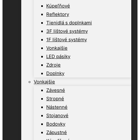
Kúpeľňové
Reflektory
Tienidlá s doplnkami
3F lištové systémy
1F lištové systémy
Vonkajšie
LED pásiky
Zdroje
Doplnky
Vonkajšie
Závesné
Stropné
Nástenné
Stojanové
Bodovky
Zápustné