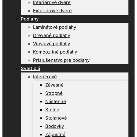
Interiérové dvere
Exteriérové dvere
Podlahy
Laminátové podlahy
Drevené podlahy
Vinylové podlahy
Kompozitné podlahy
Príslušenstvo pre podlahy
Svietidlá
Interiérové
Závesné
Stropné
Nástenné
Stolné
Stojanové
Bodovky
Zápustné