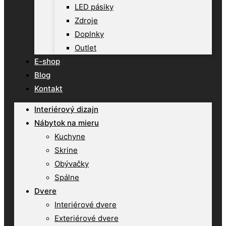
LED pásiky
Zdroje
Doplnky
Outlet
E-shop
Blog
Kontakt
Interiérový dizajn
Nábytok na mieru
Kuchyne
Skrine
Obývačky
Spálne
Dvere
Interiérové dvere
Exteriérové dvere