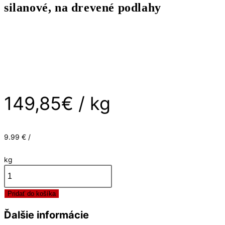
silanové, na drevené podlahy
kg
1-
zložkové
silanové,
na
drevené
podlahy
149,85
€
/ kg
9.99 € /
kg
množstvo
Pridať do košíka
Lepidlo
Bona
Ďalšie informácie
R848T,