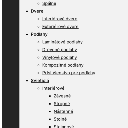
Spálne
Dvere
Interiérové dvere
Exteriérové dvere
Podlahy
Laminátové podlahy
Drevené podlahy
Vinylové podlahy
Kompozitné podlahy
Príslušenstvo pre podlahy
Svietidlá
Interiérové
Závesné
Stropné
Nástenné
Stolné
Stojanové