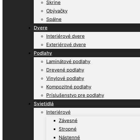
Skrine
Obývačky
Spálne
Dvere
Interiérové dvere
Exteriérové dvere
Podlahy
Laminátové podlahy
Drevené podlahy
Vinylové podlahy
Kompozitné podlahy
Príslušenstvo pre podlahy
Svietidlá
Interiérové
Závesné
Stropné
Nástenné