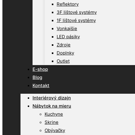
Reflektory
3F lištové systémy
1F lištové systémy
Vonkajšie
LED pásiky
Zdroje
Doplnky
Outlet
E-shop
Blog
Kontakt
Interiérový dizajn
Nábytok na mieru
Kuchyne
Skrine
Obývačky