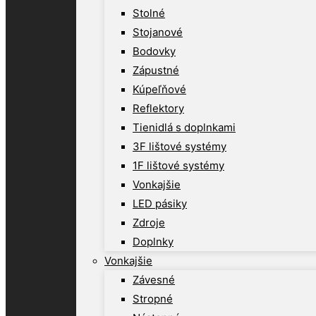
Stolné
Stojanové
Bodovky
Zápustné
Kúpeľňové
Reflektory
Tienidlá s doplnkami
3F lištové systémy
1F lištové systémy
Vonkajšie
LED pásiky
Zdroje
Doplnky
Vonkajšie
Závesné
Stropné