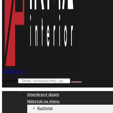
0,00
€
0
Cart
Vyhľadať
Interiérový dizajn
Nábytok na mieru
Kuchyne