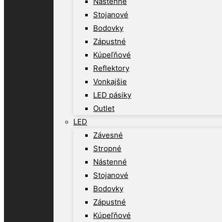
Nástenné
Stojanové
Bodovky
Zápustné
Kúpeľňové
Reflektory
Vonkajšie
LED pásiky
Outlet
LED
Závesné
Stropné
Nástenné
Stojanové
Bodovky
Zápustné
Kúpeľňové