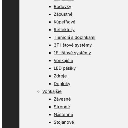
Bodovky
Zápustné
Kúpeľňové
Reflektory
Tienidlá s doplnkami
3F lištové systémy
1F lištové systémy
Vonkajšie
LED pásiky
Zdroje
Doplnky
Vonkajšie
Závesné
Stropné
Nástenné
Stojanové